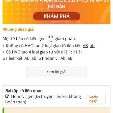
ÔN THI ĐÁNH GIÁ NĂNG LỰC 2024 - LỘ TRÌNH 5V
BÀI BẢN
KHÁM PHÁ
Phương pháp giải
A
B
a
b
A
B
Một tế bào có kiểu gen
giảm phân:
a
b
+ Không có HVG tạo 2 loại giao tử liên kết:
AB
,
ab
.
+ Có HVG tạo 4 loại giao tử với tỉ lệ 1:1:1:1;
GT liên kết:
AB
,
ab
; GT hoán vị:
Ab
,
aB
.
Xem lời giải
...
Bài tập có liên quan
Hoán vị gen (Di truyền liên kết không
Luyện
Ngay
hoàn toàn)