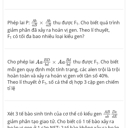
A
b
a
B
×
A
b
a
B
A
b
A
b
Phép lai P:
×
thu được F
. Cho biết quá trình
1
a
B
a
B
giảm phân đã xảy ra hoán vị gen. Theo lí thuyết,
F
có tối đa bao nhiêu loại kiểu gen?
1
A
a
B
D
b
d
×
A
a
B
d
b
d
B
d
B
D
Cho phép lai
×
thu được F
. Cho biết
A
a
A
a
1
b
d
b
d
mỗi gen quy định một tính trạng, các alen trội là trội
hoàn toàn và xảy ra hoán vị gen với tần số 40%.
Theo lí thuyết ở F
, số cá thể dị hợp 3 cặp gen chiếm
1
tỉ lệ
A
B
a
b
D
e
d
D
e
A
B
Xét 3 tế bào sinh tinh của cơ thể có kiểu gen
d
E
a
b
giảm phân tạo giao tử. Cho biết có 1 tế bào xảy ra
hoán vị gen ở 1 cặp NST; 2 tế bào không xảy ra hoán