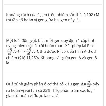
Khoảng cách của 2 gen trên nhiễm sắc thể là 102 cM
thì tần số hoán vị gen giữa hai gen này là :
Một loài độngvật, biết mỗi gen quy định 1 cặp tính
trạng, alen trội là trội hoàn toàn. Xét phép lai P: ♀
A
B
a
b
D
d
a
B
a
b
D
d
a
B
A
B
× ♂
, thu được F
có kiểu hình A-B-dd
D
d
D
d
1
a
b
a
b
chiếm tỷ lệ 11,25%. Khoảng các giữa gen A và gen B
là
Aa
B
d
b
D
B
d
Quá trình giảm phân ở cơ thể có kiểu gen
Aa
xảy
b
D
ra hoán vị với tần số 25%. Tỉ lệ phần trăm các loại
giao tử hoán vị được tạo ra là