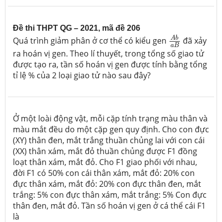
Đề thi THPT QG – 2021, mã đề 206
A
b
a
B
A
b
Quá trình giảm phân ở cơ thể có kiểu gen
đã xảy
a
B
ra hoán vị gen. Theo lí thuyết, trong tổng số giao tử
được tạo ra, tần số hoán vị gen được tính bằng tổng
tỉ lệ % của 2 loại giao tử nào sau đây?
Ở một loài động vật, mỗi cặp tính trạng màu thân và
màu mắt đều do một cặp gen quy định. Cho con đực
(XY) thân đen, mắt trắng thuần chủng lai với con cái
(XX) thân xám, mắt đỏ thuần chủng được F1 đồng
loạt thân xám, mắt đỏ. Cho F1 giao phối với nhau,
đời F1 có 50% con cái thân xám, mắt đỏ: 20% con
đực thân xám, mắt đỏ: 20% con đực thân đen, mắt
trắng: 5% con đực thân xám, mắt trắng: 5% Con đực
thân đen, mắt đỏ. Tần số hoán vị gen ở cá thể cái F1
là