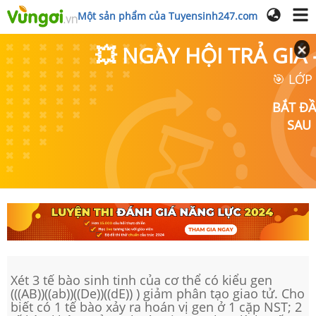
Một sản phẩm của Tuyensinh247.com
💥 NGÀY HỘI TRẢ GI
🎯 LỚP
BẮT Đ
SAU
Xét 3 tế bào sinh tinh của cơ thể có kiểu gen
(((AB))((ab))((De))((dE)) ) giảm phân tạo giao tử. Cho
biết có 1 tế bào xảy ra hoán vị gen ở 1 cặp NST; 2