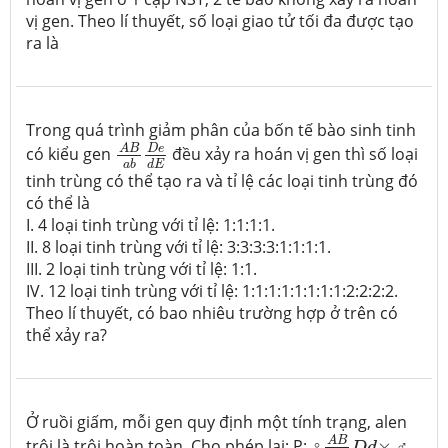
vị gen. Theo lí thuyết, số loại giao tử tối đa được tạo
ra là
Trong quá trình giảm phân của bốn tế bào sinh tinh
A
B
a
b
D
e
d
E
D
e
A
B
có kiểu gen
đều xảy ra hoán vị gen thì số loại
d
E
a
b
tinh trùng có thể tạo ra và tỉ lệ các loại tinh trùng đó
có thể là
I. 4 loại tinh trùng với tỉ lệ: 1:1:1:1.
II. 8 loại tinh trùng với tỉ lệ: 3:3:3:3:1:1:1:1.
III. 2 loại tinh trùng với tỉ lệ: 1:1.
IV. 12 loại tinh trùng với tỉ lệ: 1:1:1:1:1:1:1:1:2:2:2:2.
Theo lí thuyết, có bao nhiêu trường hợp ở trên có
thể xảy ra?
Ở ruồi giấm, mỗi gen quy định một tính trạng, alen
A
B
a
b
D
d
×
A
B
trội là trội hoàn toàn. Cho phép lai: P: ♀
×
♂
D
d