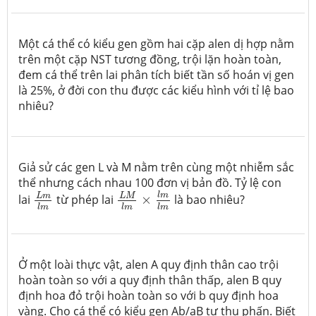
Một cá thể có kiểu gen gồm hai cặp alen dị hợp nằm
trên một cặp NST tương đồng, trội lặn hoàn toàn,
đem cá thể trên lai phân tích biết tần số hoán vị gen
là 25%, ở đời con thu được các kiểu hình với tỉ lệ bao
nhiêu?
Giả sử các gen L và M nằm trên cùng một nhiễm sắc
thể nhưng cách nhau 100 đơn vị bản đồ. Tỷ lệ con
L
M
l
m
×
l
m
l
m
L
m
l
m
l
m
L
m
L
M
lai
từ phép lai
×
là bao nhiêu?
l
m
l
m
l
m
Ở một loài thực vật, alen A quy định thân cao trội
hoàn toàn so với a quy định thân thấp, alen B quy
định hoa đỏ trội hoàn toàn so với b quy định hoa
vàng. Cho cá thể có kiểu gen Ab/aB tự thụ phấn. Biết