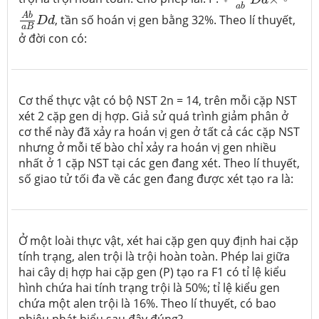
A
b
a
B
D
d
a
b
A
b
, tần số hoán vị gen bằng 32%. Theo lí thuyết,
D
d
a
B
ở đời con có:
Cơ thể thực vật có bộ NST 2n = 14, trên mỗi cặp NST
xét 2 cặp gen dị hợp. Giả sử quá trình giảm phân ở
cơ thể này đã xảy ra hoán vị gen ở tất cả các cặp NST
nhưng ở mỗi tế bào chỉ xảy ra hoán vị gen nhiều
nhất ở 1 cặp NST tại các gen đang xét. Theo lí thuyết,
số giao tử tối đa về các gen đang được xét tạo ra là:
Ở một loài thực vật, xét hai cặp gen quy định hai cặp
tính trạng, alen trội là trội hoàn toàn. Phép lai giữa
hai cây dị hợp hai cặp gen (P) tạo ra F1 có tỉ lệ kiểu
hình chứa hai tính trạng trội là 50%; tỉ lệ kiểu gen
chứa một alen trội là 16%. Theo lí thuyết, có bao