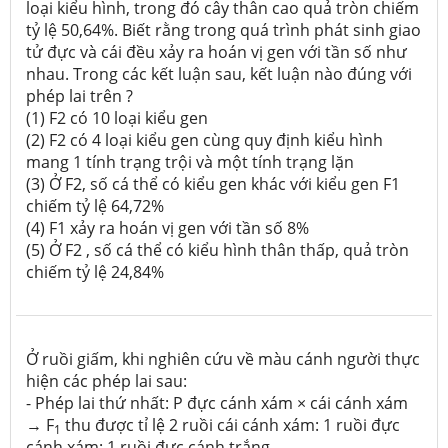
loại kiểu hình, trong đó cây thân cao quả tròn chiếm
tỷ lệ 50,64%. Biết rằng trong quá trình phát sinh giao
tử đực và cái đều xảy ra hoán vị gen với tần số như
nhau. Trong các kết luận sau, kết luận nào đúng với
phép lai trên ?
(1)
F2 có 10 loại kiểu gen
(2)
F2 có 4 loại kiểu gen cùng quy định kiểu hình
mang 1 tính trạng trội và một tính trạng lặn
(3)
Ở F2, số cá thể có kiểu gen khác với kiểu gen F1
chiếm tỷ lệ 64,72%
(4)
F1 xảy ra hoán vị gen với tần số 8%
(5)
Ở F2 , số cá thể có kiểu hình thân thấp, quả tròn
chiếm tỷ lệ 24,84%
Ở ruồi giấm, khi nghiên cứu về màu cánh người thực
hiện các phép lai sau:
- Phép lai thứ nhất: P đực cánh xám × cái cánh xám
→ F
thu được tỉ lệ 2 ruồi cái cánh xám: 1 ruồi đực
1
cánh xám: 1 ruồi đực cánh trắng.