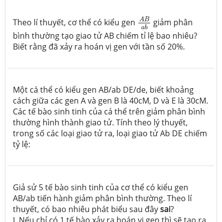
A
B
a
b
A
B
Theo lí thuyết, cơ thể có kiểu gen
giảm phân
a
b
bình thường tạo giao tử AB chiếm tỉ lệ bao nhiêu?
Biết rằng đã xảy ra hoán vị gen với tần số 20%.
Một cá thể có kiểu gen AB/ab DE/de, biết khoảng
cách giữa các gen A và gen B là 40cM, D và E là 30cM.
Các tế bào sinh tinh của cá thể trên giảm phân bình
thường hình thành giao tử. Tính theo lý thuyết,
trong số các loại giao tử ra, loại giao tử Ab DE chiếm
tỷ lệ:
Giả sử 5 tế bào sinh tinh của cơ thể có kiểu gen
AB/ab tiến hành giảm phân bình thường. Theo lí
thuyết, có bao nhiêu phát biểu sau đây
sai
?
I. Nếu chỉ có 1 tế bào xảy ra hoán vị gen thì sẽ tạo ra