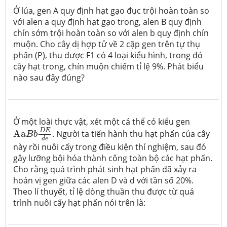
Ở lúa, gen A quy định hạt gạo đục trội hoàn toàn so
với alen a quy định hạt gạo trong, alen B quy định
chín sớm trội hoàn toàn so với alen b quy định chín
muộn. Cho cây dị hợp tử về 2 cặp gen trên tự thụ
phấn (P), thu được F1 có 4 loại kiểu hình, trong đó
cây hạt trong, chín muộn chiếm tỉ lệ 9%. Phát biểu
nào sau đây đúng?
Ở một loài thực vật, xét một cá thể có kiểu gen
Aa
B
b
D
E
d
e
D
E
Aa
. Người ta tiến hành thu hạt phấn của cây
B
b
d
e
này rồi nuôi cấy trong điều kiện thí nghiệm, sau đó
gây lưỡng bội hóa thành công toàn bộ các hạt phấn.
Cho rằng quá trình phát sinh hạt phấn đã xảy ra
hoán vị gen giữa các alen D và d với tần số 20%.
Theo lí thuyết, tỉ lệ dòng thuần thu được từ quá
trình nuôi cấy hạt phấn nói trên là: