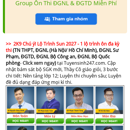
Group Ôn Thi ĐGNL & ĐGTD Miễn Phí
>> 2K9 Chú ý! Lộ Trình Sun 2027 - 1 lộ trình ôn đa kỳ
thi
(TN THPT, ĐGNL (Hà Nội/ Hồ Chí Minh), ĐGNL Sư
Phạm, ĐGTD, ĐGNL Bộ Công an, ĐGNL Bộ Quốc
phòng
-
Click xem ngay
)
tại Tuyensinh247.com.
Cập
nhật bám sát bộ SGK mới, Thầy Cô giáo giỏi, 3 bước
chi tiết: Nền tảng lớp 12; Luyện thi chuyên sâu; Luyện
đề đủ dạng đáp ứng mọi kì thi.