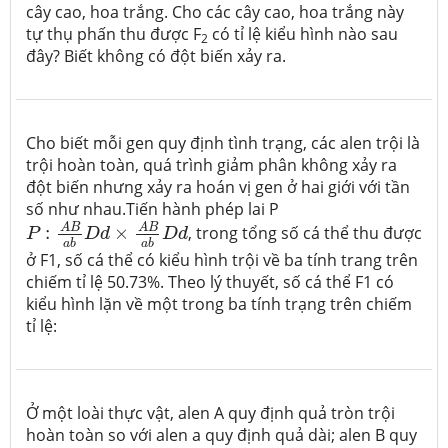
cây cao, hoa trắng. Cho các cây cao, hoa trắng này
tự thụ phấn thu được F
có tỉ lệ kiểu hình nào sau
2
đây? Biết không có đột biến xảy ra.
Cho biết mỗi gen quy định tình trạng, các alen trội là
trội hoàn toàn, quá trình giảm phân không xảy ra
đột biến nhưng xảy ra hoán vị gen ở hai giới với tần
số như nhau.
Tiến hành phép lai P
P
:
A
B
a
b
D
d
×
A
B
a
b
D
d
A
B
A
B
:
×
, trong tổng số cá thể thu được
P
D
d
D
d
a
b
a
b
ở F1, số cá thể có kiểu hình trội về ba tính trang trên
chiếm tỉ lệ 50.73%. Theo lý thuyết, số cá thể F1 có
kiểu hình lặn về một trong ba tính trạng trên chiếm
tỉ lệ:
Ở một loài thực vật, alen A quy định quả tròn trội
hoàn toàn so với alen a quy định quả dài; alen B quy