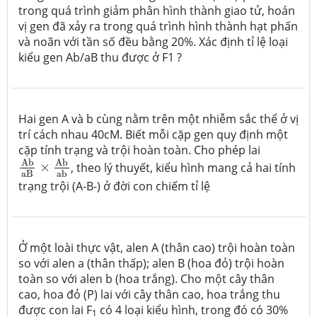
trong quá trình giảm phân hình thành giao tử, hoán
vị gen đã xảy ra trong quá trình hình thành hạt phấn
và noãn với tần số đều bằng 20%. Xác định tỉ lệ loại
kiểu gen Ab/aB thu được ở F1 ?
Hai gen A và b cùng nằm trên một nhiễm sắc thể ở vị
trí cách nhau 40cM. Biết mỗi cặp gen quy định một
cặp tính trạng và trội hoàn toàn. Cho phép lai
Ab
aB
×
Ab
ab
Ab
Ab
×
, theo lý thuyết, kiểu hình mang cả hai tính
aB
ab
trạng trội (A-B-) ở đời con chiếm tỉ lệ
Ở một loài thực vật, alen A (thân cao) trội hoàn toàn
so với alen a (thân thấp); alen B (hoa đỏ) trội hoàn
toàn so với alen b (hoa trắng). Cho một cây thân
cao, hoa đỏ (P) lai với cây thân cao, hoa trắng thu
được con lai F
có 4 loại kiểu hình, trong đó có 30%
1