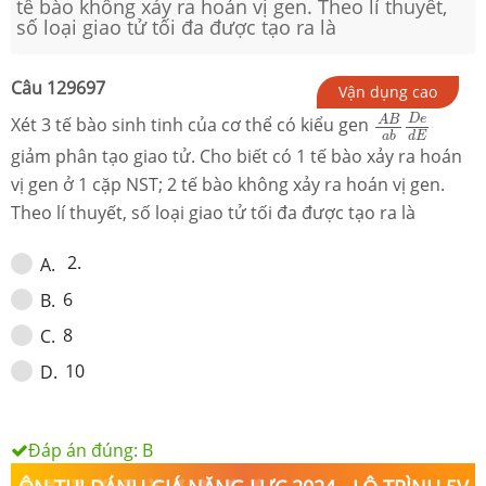
tế bào không xảy ra hoán vị gen. Theo lí thuyết,
số loại giao tử tối đa được tạo ra là
Câu
129697
Vận dụng cao
A
B
a
b
D
e
d
E
D
e
A
B
Xét 3 tế bào sinh tinh của cơ thể có kiểu gen
d
E
a
b
giảm phân tạo giao tử. Cho biết có 1 tế bào xảy ra hoán
vị gen ở 1 cặp NST; 2 tế bào không xảy ra hoán vị gen.
Theo lí thuyết, số loại giao tử tối đa được tạo ra là
2.
A
.
6
B
.
8
C
.
10
D
.
Đáp án đúng:
B