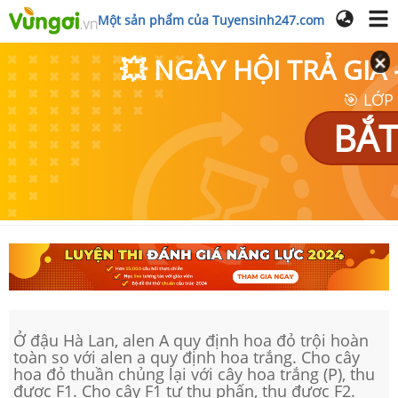
Một sản phẩm của Tuyensinh247.com
💥 NGÀY HỘI TRẢ GI
🎯 LỚP
BẮT
Ở đậu Hà Lan, alen A quy định hoa đỏ trội hoàn
toàn so với alen a quy định hoa trắng. Cho cây
hoa đỏ thuần chủng lại với cây hoa trắng (P), thu
được F1. Cho cây F1 tự thụ phấn, thu được F2.