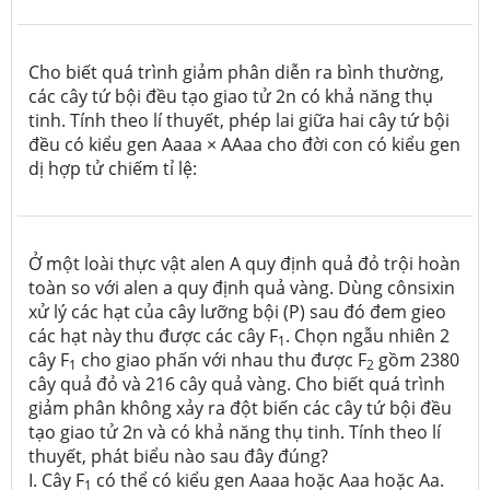
Cho biết quá trình giảm phân diễn ra bình thường,
các cây tứ bội đều tạo giao tử 2n có khả năng thụ
tinh. Tính theo lí thuyết, phép lai giữa hai cây tứ bội
đều có kiểu gen Aaaa × AAaa cho đời con có kiểu gen
dị hợp tử chiếm tỉ lệ:
Ở một loài thực vật alen A quy định quả đỏ trội hoàn
toàn so với alen a quy định quả vàng. Dùng cônsixin
xử lý các hạt của cây lưỡng bội (P) sau đó đem gieo
các hạt này thu được các cây F
. Chọn ngẫu nhiên 2
1
cây F
cho giao phấn với nhau thu được F
gồm 2380
1
2
cây quả đỏ và 216 cây quả vàng. Cho biết quá trình
giảm phân không xảy ra đột biến các cây tứ bội đều
tạo giao tử 2n và có khả năng thụ tinh. Tính theo lí
thuyết, phát biểu nào sau đây đúng?
I. Cây F
có thể có kiểu gen Aaaa hoặc Aaa hoặc Aa.
1