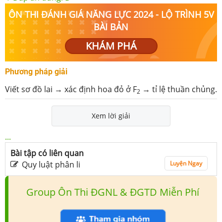
ÔN THI ĐÁNH GIÁ NĂNG LỰC 2024 - LỘ TRÌNH 5V
BÀI BẢN
KHÁM PHÁ
Phương pháp giải
Viết sơ đồ lai → xác định hoa đỏ ở F
→ tỉ lệ thuần chủng.
2
Xem lời giải
...
Bài tập có liên quan
Quy luật phân li
Luyện Ngay
Group Ôn Thi ĐGNL & ĐGTD Miễn Phí