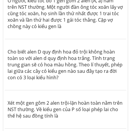
Ở người, kiểu tóc do 1 gen gồm 2 alen (A, a) nằm
trên NST thường. Một người đàn ông tóc xoăn lấy vợ
cũng tóc xoăn, họ sinh lần thứ nhất được 1 trai tóc
xoăn và lần thứ hai được 1 gái tóc thẳng. Cặp vợ
chồng này có kiểu gen là
Cho biết alen D quy định hoa đỏ trội không hoàn
toàn so với alen d quy định hoa trắng. Tính trạng
trung gian sẽ có hoa màu hồng. Theo lí thuyết, phép
lai giữa các cây có kiểu gen nào sau đây tạo ra đời
con có 3 loại kiểu hình?
Xét một gen gôm 2 alen trội-lặn hoàn toàn nằm trên
NST thường. Về kiểu gen của P số loại phép lai cho
thế hệ sau đồng tính là