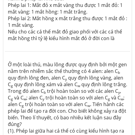
Phép lai 1: Mắt đỏ x mắt vàng thu được 1 mắt đỏ: 1
mắt vàng: 1 mắt hồng: 1 mắt trắng.
Phép lai 2: Mắt hồng x mắt trắng thu được 1 mắt đỏ :
1 mắt vàng.
Nếu cho các cá thể mắt đỏ giao phối với các cá thể
mắt hồng thì tỷ lệ kiểu hình mắt đỏ ở đời con là
Ở một loài thú, màu lông được quy định bởi một gen
nằm trên nhiễm sắc thể thường có 4 alen: alen C
b
quy định lông đen, alen C
quy định lông vàng, alen
y
C
quy định lông xám và alen C
quy định lông trắng.
g
w
Trong đó alen C
trội hoàn toàn so với các alen C
,
b
y
C
và C
; alen C
trội hoàn toàn so với alen C
và C
;
g
w
y
g
w
alen C
trội hoàn toàn so với alen C
. Tiến hành các
g
w
phép lai để tạo ra đời con. Cho biết không xảy ra đột
biến. Theo lí thuyết, có bao nhiêu kết luận sau đây
đúng?
(1). Phép lai giữa hai cá thể có cùng kiểu hình tạo ra