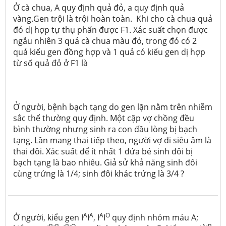
Ở cà chua, A quy định quả đỏ, a quy định quả
vàng.Gen trội là trội hoàn toàn. Khi cho cà chua quả
đỏ dị hợp tự thụ phấn được F1. Xác suất chọn được
ngẫu nhiên 3 quả cà chua màu đỏ, trong đó có 2
quả kiểu gen đồng hợp và 1 quả có kiểu gen dị hợp
từ số quả đỏ ở F1 là
Ở người, bệnh bạch tạng do gen lặn nằm trên nhiễm
sắc thể thường quy định. Một cặp vợ chồng đều
bình thường nhưng sinh ra con đầu lòng bị bạch
tạng. Lần mang thai tiếp theo, người vợ đi siêu âm là
thai đôi. Xác suất để ít nhất 1 đứa bé sinh đôi bị
bạch tạng là bao nhiêu. Giả sử khả năng sinh đôi
cùng trứng là 1/4; sinh đôi khác trứng là 3/4 ?
A
A
A
O
Ở người, kiểu gen I
I
, I
I
quy định nhóm máu A;