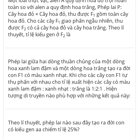
Một loài thực vật, alen A quy định hoa đỏ trội hoàn
toàn so với alen a quy định hoa trắng, Phép lai P:
Cây hoa đỏ × Cây hoa đỏ, thu được F
gồm toàn cây
1
hoa đỏ. Cho các cây F
giao phấn ngẫu nhiên, thu
1
được F
có cả cây hoa đỏ và cây hoa trắng. Theo lí
2
thuyết, tỉ lệ kiểu gen ở F
là
2
Phép lai giữa hai dòng thuần chủng của một dòng
hoa xanh lam đậm và một dòng hoa trắng tạo ra đời
con F1 có màu xanh nhạt. Khi cho các cây con F1 tự
thụ phấn với nhau cho tỉ lệ xuất hiện các cây có màu
xanh lam đậm : xanh nhạt : trắng là 1:2:1 . Hiện
tượng di truyền nào phù hợp với những kết quả này:
Theo lí thuyết, phép lai nào sau đây tạo ra đời con
có kiểu gen aa chiếm tỉ lệ 25%?