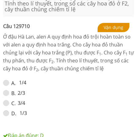
Tính theo lí thuyết, trong số các cây hoa đỏ ở F2,
cây thuần chủng chiếm tỉ lệ
Câu
129710
Vận dụng
Ở đậu Hà Lan, alen A quy định hoa đỏ trội hoàn toàn so
với alen a quy định hoa trắng. Cho cây hoa đỏ thuần
chủng lại với cây hoa trắng (P), thu được F
. Cho cây F
tự
1
1
thụ phấn, thu được F
. Tính theo lí thuyết, trong số các
2
cây hoa đỏ ở F
, cây thuần chủng chiếm tỉ lệ
2
1/4
A
.
2/3
B
.
3/4
C
.
1/3
D
.
Đáp án đúng:
D