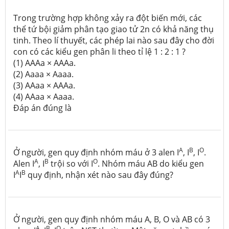
Trong trường hợp không xảy ra đột biến mới, các
thể tứ bội giảm phân tạo giao tử 2n có khả năng thụ
tinh. Theo lí thuyết, các phép lai nào sau đây cho đời
con có các kiểu gen phân li theo tỉ lệ 1 : 2 : 1 ?
(1) AAAa × AAAa.
(2) Aaaa × Aaaa.
(3) AAaa × AAAa.
(4) AAaa × Aaaa.
Đáp án đúng là
A
B
O
Ở người, gen quy định nhóm máu ở 3 alen I
, I
, I
.
A
B
O
Alen I
, I
trội so với I
. Nhóm máu AB do kiểu gen
A
B
I
I
quy định, nhận xét nào sau đây đúng?
Ở người, gen quy định nhóm máu A, B, O và AB có 3
A
B
O