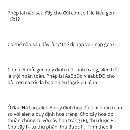
Phép lai nào sau đây cho đời con có tỉ lệ kiểu gen
1:2:1?
Cơ thể nào sau đây là cơ thể dị hợp về 1 cặp gen?
Cho biết mỗi gen quy định một tính trạng, alen trội
là trội hoàn toàn. Phép lai AaBbDd × aabbDD cho
đời con có tối đa bao nhiêu loại kiểu hình.
Ở đậu Hà Lan, alen A quy định hoa đỏ trội hoàn toàn
so với alen a quy định hoa trắng. Cho cây hoa đỏ
thuần chủng lại với cây hoa trắng (P), thu được F
.
1
Cho cây F
tự thụ phấn, thu được F
. Tính theo lí
1
2