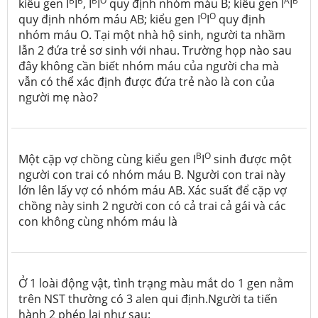
B
B
B
O
A
B
kiểu gen I
I
, I
I
quy định nhóm máu B; kiểu gen I
I
O
O
quy định nhóm máu AB; kiểu gen I
I
quy định
nhóm máu O. Tại một nhà hộ sinh, người ta nhầm
lẫn 2 đứa trẻ sơ sinh với nhau. Trường họp nào sau
đây không cần biết nhóm máu của người cha mà
vẫn có thể xác định được đứa trẻ nào là con của
người mẹ nào?
B
O
Một cặp vợ chồng cùng kiểu gen I
I
sinh được một
người con trai có nhóm máu B. Người con trai này
lớn lên lấy vợ có nhóm máu AB. Xác suất để cặp vợ
chồng này sinh 2 người con có cả trai cả gái và các
con không cùng nhóm máu là
Ở 1 loài động vật, tình trạng màu mắt do 1 gen nằm
trên NST thường có 3 alen qui định.Người ta tiến
hành 2 phép lai như sau: