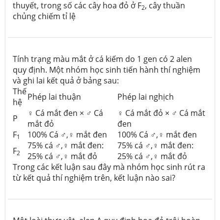
thuyết, trong số các cây hoa đỏ ở F
, cây thuần
2
chủng chiếm tỉ lệ
Tính trạng màu mắt ở cá kiếm do 1 gen có 2 alen
quy định. Một nhóm học sinh tiến hành thí nghiệm
và ghi lai kết quả ở bảng sau:
Thế
Phép lai thuận
Phép lai nghịch
hệ
♀ Cá mắt đen × ♂ Cá
♀ Cá mắt đỏ × ♂ Cá mắt
P
mắt đỏ
đen
F
100% Cá ♂,♀ mắt đen
100% Cá ♂,♀ mắt đen
1
75% cá ♂,♀ mắt đen:
75% cá ♂,♀ mắt đen:
F
2
25% cá ♂,♀ mắt đỏ
25% cá ♂,♀ mắt đỏ
Trong các kết luận sau đây mà nhóm học sinh rút ra
từ kết quả thí nghiệm trên, kết luận nào sai?