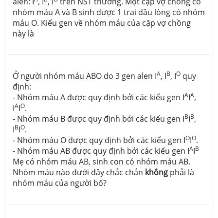
alen: I
, I
, I
trên NST thường. Một cặp vợ chồng có
nhóm máu A và B sinh được 1 trai đầu lòng có nhóm
máu O. Kiểu gen về nhóm máu của cặp vợ chồng
này là
A
B
O
Ở người nhóm máu ABO do 3 gen alen I
, I
, I
quy
định:
A
A
- Nhóm máu A được quy định bởi các kiểu gen I
I
,
A
O
I
I
.
B
B
- Nhóm máu B được quy định bởi các kiểu gen I
I
,
B
O
I
I
.
O
O
- Nhóm máu O được quy định bởi các kiểu gen I
I
.
A
B
- Nhóm máu AB được quy định bởi các kiểu gen I
I
Mẹ có nhóm máu AB, sinh con có nhóm máu AB.
Nhóm máu nào dưới đây chắc chắn
không
phải là
nhóm máu của người bố?