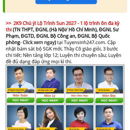
>> 2K9 Chú ý! Lộ Trình Sun 2027 - 1 lộ trình ôn đa kỳ
thi
(TN THPT, ĐGNL (Hà Nội/ Hồ Chí Minh), ĐGNL Sư
Phạm, ĐGTD, ĐGNL Bộ Công an, ĐGNL Bộ Quốc
phòng
-
Click xem ngay
)
tại Tuyensinh247.com.
Cập
nhật bám sát bộ SGK mới, Thầy Cô giáo giỏi, 3 bước
chi tiết: Nền tảng lớp 12; Luyện thi chuyên sâu; Luyện
đề đủ dạng đáp ứng mọi kì thi.