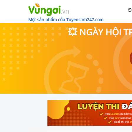
Đ
Một sản phẩm của Tuyensinh247.com
💥 NGÀY HỘI T