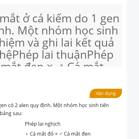
mắt ở cá kiếm do 1 gen
ịnh. Một nhóm học sinh
hiệm và ghi lai kết quả
 hệPhép lai thuậnPhép
 mắt đen × ♂ Cá mắt
 × ♂ Cá mắt đenF1100%
n100% Cá ♂,♀ mắt
Vận dụng
♀ mắt đen: 25% cá ♂,♀
gen có 2 alen quy định. Một nhóm học sinh tiến
,♀ mắt đen: 25% cá
 bảng sau:
 các kết luận sau đây
Phép lai nghịch
♀ Cá mắt đỏ × ♂ Cá mắt đen