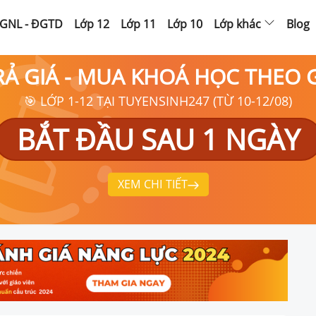
GNL - ĐGTD
Lớp 12
Lớp 11
Lớp 10
Lớp khác
Blog
RẢ GIÁ - MUA KHOÁ HỌC THEO
🎯 LỚP 1-12 TẠI TUYENSINH247 (TỪ 10-12/08)
BẮT ĐẦU SAU 1 NGÀY
XEM CHI TIẾT