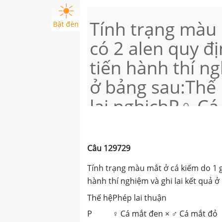
Tính trạng màu 
Bật đèn
có 2 alen quy đ
tiến hành thí ng
ở bảng sau:Thế
lai nghịchP♀ Cá
đỏ♀ Cá mắt đỏ
Cá ♂,♀ mắt đe
Câu
129729
đenF275% cá ♂,
Tính trạng màu mắt ở cá kiếm do 1 
mắt đỏ75% cá ♂
hành thí nghiệm và ghi lai kết quả ở
♂,♀ mắt đỏTrong
Thế hệ
Phép lai thuận
P
♀ Cá mắt đen × ♂ Cá mắt đỏ