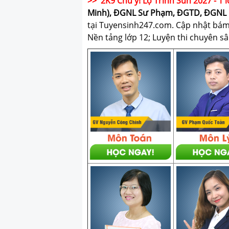
>> 2K9 Chú ý! Lộ Trình Sun 2027 - 1 l
Minh), ĐGNL Sư Phạm, ĐGTD, ĐGNL 
tại Tuyensinh247.com.
Cập nhật bám s
Nền tảng lớp 12; Luyện thi chuyên sâ