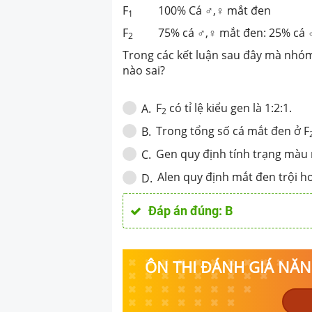
mà nhóm học sin
F
100% Cá ♂,♀ mắt đen
1
nghiệm trên, kết
F
75% cá ♂,♀ mắt đen: 25% cá 
2
Trong các kết luận sau đây mà nhóm 
nào sai?
F
có tỉ lệ kiểu gen là 1:2:1.
A
.
2
Trong tổng số cá mắt đen ở F
B
.
Gen quy định tính trạng màu
C
.
Alen quy định mắt đen trội h
D
.
Đáp án đúng:
B
ÔN THI ĐÁNH GIÁ NĂNG