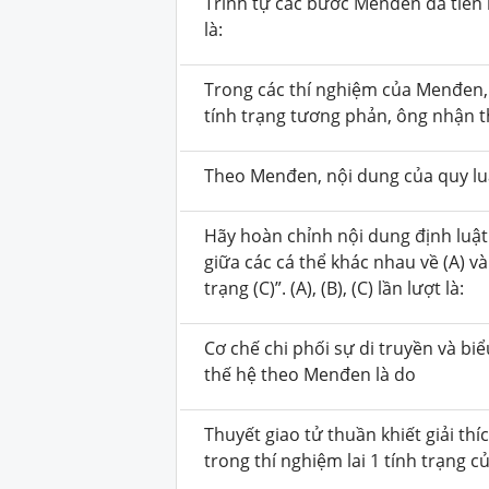
Trình tự các bước Menđen đã tiến 
là:
Trong các thí nghiệm của Menđen,
tính trạng tương phản, ông nhận t
Theo Menđen, nội dung của quy luậ
Hãy hoàn chỉnh nội dung định luật 
giữa các cá thể khác nhau về (A) và 
trạng (C)”. (A), (B), (C) lần lượt là:
Cơ chế chi phối sự di truyền và bi
thế hệ theo Menđen là do
Thuyết giao tử thuần khiết giải thí
trong thí nghiệm lai 1 tính trạng 