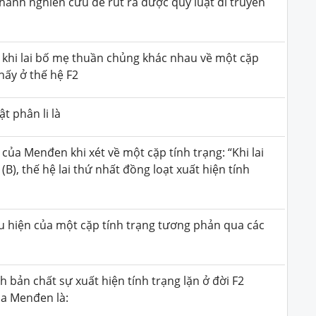
hành nghiên cứu để rút ra được quy luật di truyền
 khi lai bố mẹ thuần chủng khác nhau về một cặp
hấy ở thế hệ
F2
t phân li là
của Menđen khi xét về một cặp tính trạng: “Khi lai
(B), thế hệ lai thứ nhất đồng loạt xuất hiện tính
ểu hiện của một cặp tính trạng tương phản qua các
ch bản chất sự xuất hiện tính trạng lặn ở đời F2
của Menđen là: