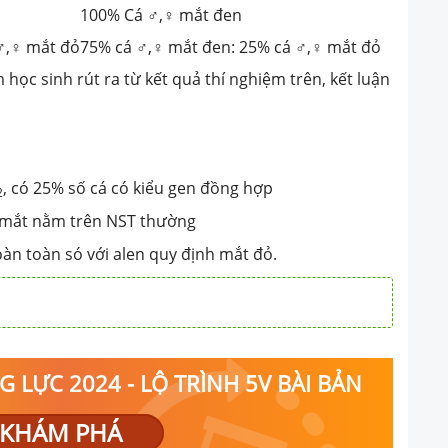
h rút ra từ kết quả thí
100% Cá ♂,♀ mắt đen
 luận nào sai?
♂,♀ mắt đỏ
75% cá ♂,♀ mắt đen: 25% cá ♂,♀ mắt đỏ
học sinh rút ra từ kết quả thí nghiệm trên, kết luận
, có 25% số cá có kiểu gen đồng hợp
2
 mắt nằm trên NST thường
oàn toàn só với alen quy định mắt đỏ.
 LỰC 2024 - LỘ TRÌNH 5V BÀI BẢN
KHÁM PHÁ