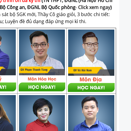
ộ trình ôn đa kỳ thi
(TN THPT, ĐGNL (Hà Nội/ Hồ Chí
Bộ Công an, ĐGNL Bộ Quốc phòng
-
Click xem ngay
)
át bộ SGK mới, Thầy Cô giáo giỏi, 3 bước chi tiết:
u; Luyện đề đủ dạng đáp ứng mọi kì thi.