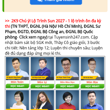
>> 2K9 Chú ý! Lộ Trình Sun 2027 - 1 lộ trình ôn đa kỳ
thi
(TN THPT, ĐGNL (Hà Nội/ Hồ Chí Minh), ĐGNL Sư
Phạm, ĐGTD, ĐGNL Bộ Công an, ĐGNL Bộ Quốc
phòng
-
Click xem ngay
)
tại Tuyensinh247.com.
Cập
nhật bám sát bộ SGK mới, Thầy Cô giáo giỏi, 3 bước
chi tiết: Nền tảng lớp 12; Luyện thi chuyên sâu; Luyện
đề đủ dạng đáp ứng mọi kì thi.