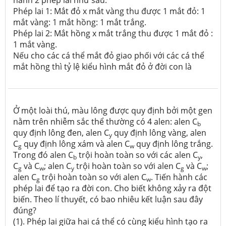
hành 2 phép lai như sau:
Phép lai 1: Mắt đỏ x mắt vàng thu được 1 mắt đỏ: 1
mắt vàng: 1 mắt hồng: 1 mắt trắng.
Phép lai 2: Mắt hồng x mắt trắng thu được 1 mắt đỏ :
1 mắt vàng.
Nếu cho các cá thể mắt đỏ giao phối với các cá thể
mắt hồng thì tỷ lệ kiểu hình mắt đỏ ở đời con là
Ở một loài thú, màu lông được quy định bởi một gen
nằm trên nhiễm sắc thể thường có 4 alen: alen C
b
quy định lông đen, alen C
quy định lông vàng, alen
y
C
quy định lông xám và alen C
quy định lông trắng.
g
w
Trong đó alen C
trội hoàn toàn so với các alen C
,
b
y
C
và C
; alen C
trội hoàn toàn so với alen C
và C
;
g
w
y
g
w
alen C
trội hoàn toàn so với alen C
. Tiến hành các
g
w
phép lai để tạo ra đời con. Cho biết không xảy ra đột
biến. Theo lí thuyết, có bao nhiêu kết luận sau đây
đúng?
(1). Phép lai giữa hai cá thể có cùng kiểu hình tạo ra