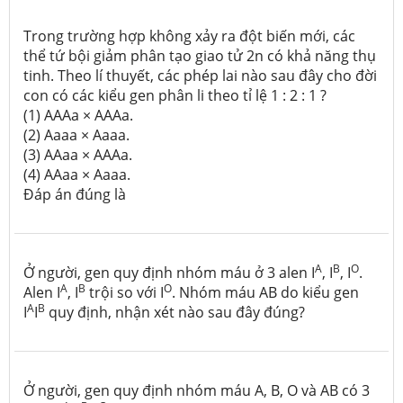
Trong trường hợp không xảy ra đột biến mới, các
thể tứ bội giảm phân tạo giao tử 2n có khả năng thụ
tinh. Theo lí thuyết, các phép lai nào sau đây cho đời
con có các kiểu gen phân li theo tỉ lệ 1 : 2 : 1 ?
(1) AAAa × AAAa.
(2) Aaaa × Aaaa.
(3) AAaa × AAAa.
(4) AAaa × Aaaa.
Đáp án đúng là
A
B
O
Ở người, gen quy định nhóm máu ở 3 alen I
, I
, I
.
A
B
O
Alen I
, I
trội so với I
. Nhóm máu AB do kiểu gen
A
B
I
I
quy định, nhận xét nào sau đây đúng?
Ở người, gen quy định nhóm máu A, B, O và AB có 3