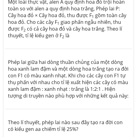
Một loài thực vật, alen A quy định hoa đỏ trội hoàn
toàn so với alen a quy định hoa trắng, Phép lai P:
Cây hoa đỏ × Cây hoa đỏ, thu được F
gồm toàn cây
1
hoa đỏ. Cho các cây F
giao phấn ngẫu nhiên, thu
1
được F
có cả cây hoa đỏ và cây hoa trắng. Theo lí
2
thuyết, tỉ lệ kiểu gen ở F
là
2
Phép lai giữa hai dòng thuần chủng của một dòng
hoa xanh lam đậm và một dòng hoa trắng tạo ra đời
con F1 có màu xanh nhạt. Khi cho các cây con F1 tự
thụ phấn với nhau cho tỉ lệ xuất hiện các cây có màu
xanh lam đậm : xanh nhạt : trắng là 1:2:1 . Hiện
tượng di truyền nào phù hợp với những kết quả này:
Theo lí thuyết, phép lai nào sau đây tạo ra đời con
có kiểu gen aa chiếm tỉ lệ 25%?