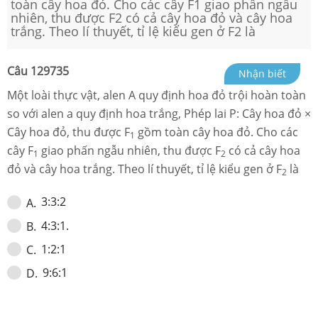
toàn cây hoa đỏ. Cho các cây F1 giao phấn ngẫu
nhiên, thu được F2 có cả cây hoa đỏ và cây hoa
trắng. Theo lí thuyết, tỉ lệ kiểu gen ở F2 là
Câu
129735
Nhận biết
Một loài thực vật, alen A quy định hoa đỏ trội hoàn toàn
so với alen a quy định hoa trắng, Phép lai P: Cây hoa đỏ ×
Cây hoa đỏ, thu được F
gồm toàn cây hoa đỏ. Cho các
1
cây F
giao phấn ngẫu nhiên, thu được F
có cả cây hoa
1
2
đỏ và cây hoa trắng. Theo lí thuyết, tỉ lệ kiểu gen ở F
là
2
3:3:2
A
.
4:3:1.
B
.
1:2:1
C
.
9:6:1
D
.