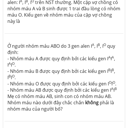
A
B
O
alen: I
, I
, I
trên NST thường. Một cặp vợ chồng có
nhóm máu A và B sinh được 1 trai đầu lòng có nhóm
máu O. Kiểu gen về nhóm máu của cặp vợ chồng
này là
A
B
O
Ở người nhóm máu ABO do 3 gen alen I
, I
, I
quy
định:
A
A
- Nhóm máu A được quy định bởi các kiểu gen I
I
,
A
O
I
I
.
B
B
- Nhóm máu B được quy định bởi các kiểu gen I
I
,
B
O
I
I
.
O
O
- Nhóm máu O được quy định bởi các kiểu gen I
I
.
A
B
- Nhóm máu AB được quy định bởi các kiểu gen I
I
Mẹ có nhóm máu AB, sinh con có nhóm máu AB.
Nhóm máu nào dưới đây chắc chắn
không
phải là
nhóm máu của người bố?