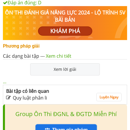
Đáp án đúng:
D
ÔN THI ĐÁNH GIÁ NĂNG LỰC 2024 - LỘ TRÌNH 5V
BÀI BẢN
KHÁM PHÁ
Phương pháp giải
Các dạng bài tập
---
Xem chi tiết
Xem lời giải
...
Bài tập có liên quan
Quy luật phân li
Luyện Ngay
Group Ôn Thi ĐGNL & ĐGTD Miễn Phí