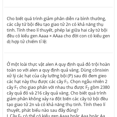
Cho biết quá trình giảm phân diễn ra bình thường,
các cây tứ bội đều tạo giao tử 2n có khả năng thụ
tinh. Tính theo lí thuyết, phép lai giữa hai cây tứ bội
đều có kiểu gen Aaaa × AAaa cho đời con có kiểu gen
dị hợp tử chiếm tỉ lệ:
Ở một loài thực vật alen A quy định quả đỏ trội hoàn
toàn so với alen a quy định quả vàng. Dùng cônsixin
xử lý các hạt của cây lưỡng bội (P) sau đó đem gieo
các hạt này thu được các cây F
. Chọn ngẫu nhiên 2
1
cây F
cho giao phấn với nhau thu được F
gồm 2380
1
2
cây quả đỏ và 216 cây quả vàng. Cho biết quá trình
giảm phân không xảy ra đột biến các cây tứ bội đều
tạo giao tử 2n và có khả năng thụ tinh. Tính theo lí
thuyết, phát biểu nào sau đây đúng?
I. Cây F
có thể có kiểu gen Aaaa hoặc Aaa hoặc Aa.