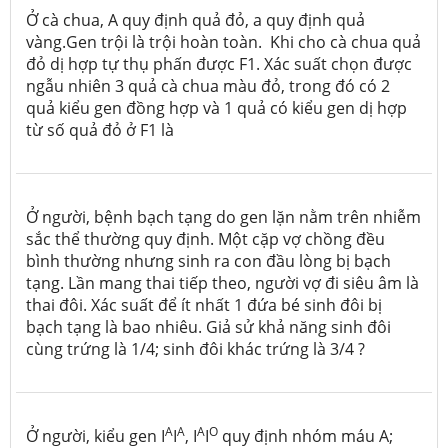
Ở cà chua, A quy định quả đỏ, a quy định quả
vàng.Gen trội là trội hoàn toàn. Khi cho cà chua quả
đỏ dị hợp tự thụ phấn được F1. Xác suất chọn được
ngẫu nhiên 3 quả cà chua màu đỏ, trong đó có 2
quả kiểu gen đồng hợp và 1 quả có kiểu gen dị hợp
từ số quả đỏ ở F1 là
Ở người, bệnh bạch tạng do gen lặn nằm trên nhiễm
sắc thể thường quy định. Một cặp vợ chồng đều
bình thường nhưng sinh ra con đầu lòng bị bạch
tạng. Lần mang thai tiếp theo, người vợ đi siêu âm là
thai đôi. Xác suất để ít nhất 1 đứa bé sinh đôi bị
bạch tạng là bao nhiêu. Giả sử khả năng sinh đôi
cùng trứng là 1/4; sinh đôi khác trứng là 3/4 ?
A
A
A
O
Ở người, kiểu gen I
I
, I
I
quy định nhóm máu A;