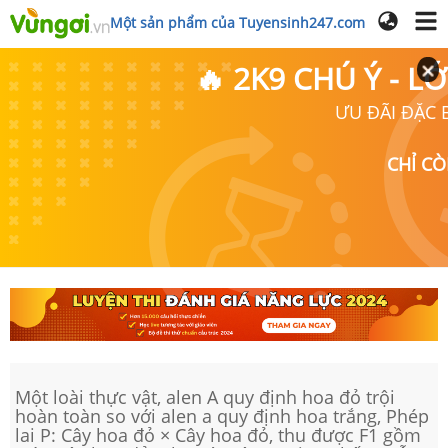
Một sản phẩm của Tuyensinh247.com
🔥 2K9 CHÚ Ý - 
ƯU ĐÃI ĐẶC B
CHỈ C
Một loài thực vật, alen A quy định hoa đỏ trội
hoàn toàn so với alen a quy định hoa trắng, Phép
lai P: Cây hoa đỏ × Cây hoa đỏ, thu được F1 gồm