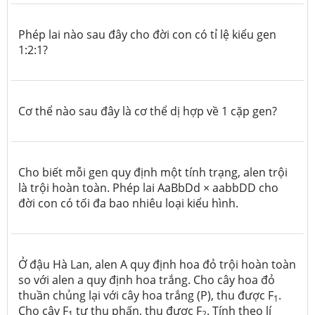
Phép lai nào sau đây cho đời con có tỉ lệ kiểu gen
1:2:1?
Cơ thể nào sau đây là cơ thể dị hợp về 1 cặp gen?
Cho biết mỗi gen quy định một tính trạng, alen trội
là trội hoàn toàn. Phép lai AaBbDd × aabbDD cho
đời con có tối đa bao nhiêu loại kiểu hình.
Ở đậu Hà Lan, alen A quy định hoa đỏ trội hoàn toàn
so với alen a quy định hoa trắng. Cho cây hoa đỏ
thuần chủng lại với cây hoa trắng (P), thu được F
.
1
Cho cây F
tự thụ phấn, thu được F
. Tính theo lí
1
2