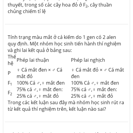
thuyết, trong số các cây hoa đỏ ở F
, cây thuần
2
chủng chiếm tỉ lệ
Tính trạng màu mắt ở cá kiếm do 1 gen có 2 alen
quy định. Một nhóm học sinh tiến hành thí nghiệm
và ghi lai kết quả ở bảng sau:
Thế
Phép lai thuận
Phép lai nghịch
hệ
♀ Cá mắt đen × ♂ Cá
♀ Cá mắt đỏ × ♂ Cá mắt
P
mắt đỏ
đen
F
100% Cá ♂,♀ mắt đen
100% Cá ♂,♀ mắt đen
1
75% cá ♂,♀ mắt đen:
75% cá ♂,♀ mắt đen:
F
2
25% cá ♂,♀ mắt đỏ
25% cá ♂,♀ mắt đỏ
Trong các kết luận sau đây mà nhóm học sinh rút ra
từ kết quả thí nghiệm trên, kết luận nào sai?