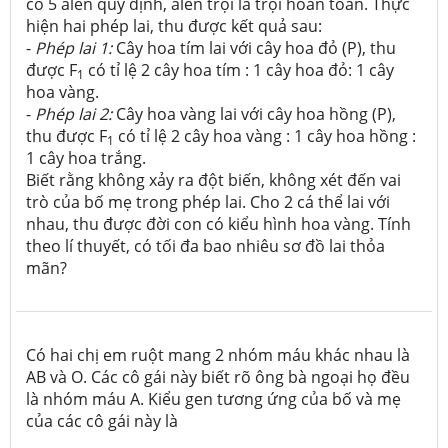
có 5 alen quy định, alen trội là trội hoàn toàn. Thực
hiện hai phép lai, thu được kết quả sau:
-
Phép lai
1:
Cây hoa tím lai với cây hoa đỏ (P), thu
được F
có tỉ lệ 2 cây hoa tím : 1 cây hoa đỏ: 1 cây
1
hoa vàng.
-
Phép lai 2:
Cây hoa vàng lai với cây hoa hồng (P),
thu được F
có tỉ lệ 2 cây hoa vàng : 1 cây hoa hồng :
1
1 cây hoa trắng.
Biết rằng không xảy ra đột biến, không xét đến vai
trò của bố mẹ trong phép lai. Cho 2 cá thể lai với
nhau, thu được đời con có kiểu hình hoa vàng. Tính
theo lí thuyết, có tối đa bao nhiêu sơ đồ lai thỏa
mãn?
Có hai chị em ruột mang 2 nhóm máu khác nhau là
AB và O. Các cô gái này biết rõ ông bà ngoại họ đều
là nhóm máu A. Kiểu gen tương ứng của bố và mẹ
của các cô gái này là