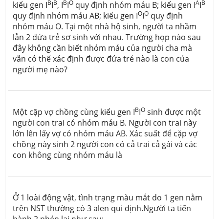
B
B
B
O
A
B
kiểu gen I
I
, I
I
quy định nhóm máu B; kiểu gen I
I
O
O
quy định nhóm máu AB; kiểu gen I
I
quy định
nhóm máu O. Tại một nhà hộ sinh, người ta nhầm
lẫn 2 đứa trẻ sơ sinh với nhau. Trường họp nào sau
đây không cần biết nhóm máu của người cha mà
vẫn có thể xác định được đứa trẻ nào là con của
người mẹ nào?
B
O
Một cặp vợ chồng cùng kiểu gen I
I
sinh được một
người con trai có nhóm máu B. Người con trai này
lớn lên lấy vợ có nhóm máu AB. Xác suất để cặp vợ
chồng này sinh 2 người con có cả trai cả gái và các
con không cùng nhóm máu là
Ở 1 loài động vật, tình trạng màu mắt do 1 gen nằm
trên NST thường có 3 alen qui định.Người ta tiến