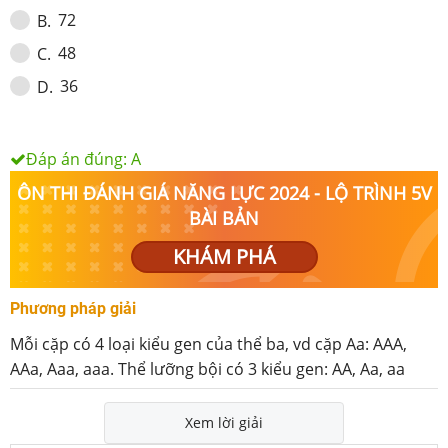
72
B
.
48
C
.
36
D
.
Đáp án đúng:
A
ÔN THI ĐÁNH GIÁ NĂNG LỰC 2024 - LỘ TRÌNH 5V
BÀI BẢN
KHÁM PHÁ
Phương pháp giải
Mỗi cặp có 4 loại kiểu gen của thể ba, vd cặp Aa: AAA,
AAa, Aaa, aaa. Thể lưỡng bội có 3 kiểu gen: AA, Aa, aa
Xem lời giải