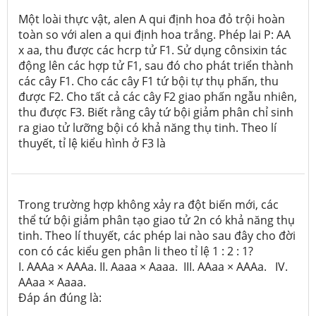
Một loài thực vật, alen A qui định hoa đỏ trội hoàn
toàn so với alen a qui định hoa trắng. Phép lai P: AA
x aa, thu được các hcrp tử F1. Sử dụng cônsixin tác
động lên các hợp tử F1, sau đó cho phát triển thành
các cây F1. Cho các cây F1 tứ bội tự thụ phấn, thu
được F2. Cho tất cả các cây F2 giao phấn ngẫu nhiên,
thu được F3. Biết rằng cây tứ bội giảm phân chỉ sinh
ra giao tử lưỡng bội có khả năng thụ tinh. Theo lí
thuyết, tỉ lệ kiểu hình ở F3 là
Trong trường hợp không xảy ra đột biến mới, các
thể tứ bội giảm phân tạo giao tử 2n có khả năng thụ
tinh. Theo lí thuyết, các phép lai nào sau đây cho đời
con có các kiểu gen phân li theo tỉ lệ 1 : 2 : 1?
I. AAAa × AAAa. II. Aaaa × Aaaa. III. AAaa × AAAa. IV.
AAaa × Aaaa.
Đáp án đúng là: