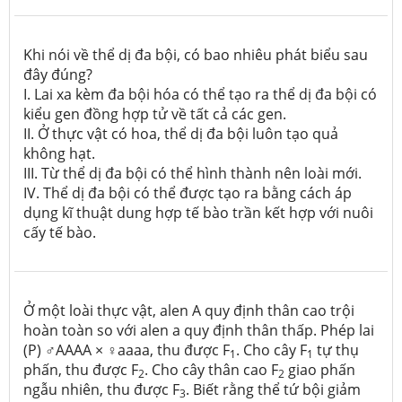
Khi nói về thể dị đa bội, có bao nhiêu phát biểu sau
đây đúng?
I. Lai xa kèm đa bội hóa có thể tạo ra thể dị đa bội có
kiểu gen đồng hợp tử về tất cả các gen.
II. Ở thực vật có hoa, thể dị đa bội luôn tạo quả
không hạt.
III. Từ thể dị đa bội có thể hình thành nên loài mới.
IV. Thể dị đa bội có thể được tạo ra bằng cách áp
dụng kĩ thuật dung hợp tế bào trần kết hợp với nuôi
cấy tế bào.
Ở một loài thực vật, alen A quy định thân cao trội
hoàn toàn so với alen a quy định thân thấp. Phép lai
(P) ♂AAAA × ♀aaaa, thu được F
. Cho cây F
tự thụ
1
1
phấn, thu được F
. Cho cây thân cao F
giao phấn
2
2
ngẫu nhiên, thu được F
. Biết rằng thể tứ bội giảm
3