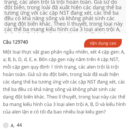
trạng, các alen trội là trội hoàn toàn. Giả sử do
đột biến, trong loài đã xuất hiện các dạng thể ba
tương ứng với các cặp NST đang xét, các thể ba
đều có khả năng sống và không phát sinh các
dạng đột biến khác. Theo lí thuyết, trong loại này
các thể ba mang kiểu hình của 3 loại alen trội A,
B, D và kiểu hình của alen lặn e có tối đa bao
nhiêu loại kiểu gen?
Câu
129740
Vận dụng cao
Một loại thực vật giao phấn ngẫu nhiên, xét 4 cặp gen: A,
a; B, b, D, d, E, e. Bốn cặp gen này nằm trên 4 cặp NST,
mỗi cặp gen quy định 1 tính trạng, các alen trội là trội
hoàn toàn. Giả sử do đột biến, trong loài đã xuất hiện
các dạng thể ba tương ứng với các cặp NST đang xét, các
thể ba đều có khả năng sống và không phát sinh các
dạng đột biến khác. Theo lí thuyết, trong loại này các thể
ba mang kiểu hình của 3 loại alen trội A, B, D và kiểu hình
của alen lặn e có tối đa bao nhiêu loại kiểu gen?
44
A
.