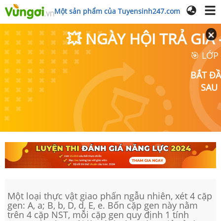
Một sản phẩm của Tuyensinh247.com
💥 NGÀY HỘI TRẢ GI
🎯 LỚP
BẮT Đ
SAU
Một loại thực vật giao phấn ngẫu nhiên, xét 4 cặp
gen: A, a; B, b, D, d, E, e. Bốn cặp gen này nằm
trên 4 cặp NST, mỗi cặp gen quy định 1 tính