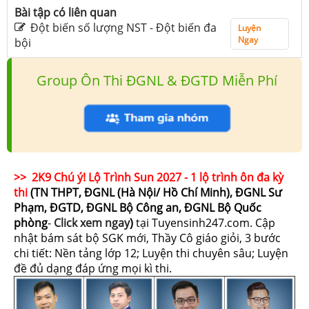
Bài tập có liên quan
Đột biến số lượng NST - Đột biến đa
Luyện
Ngay
bội
Group Ôn Thi ĐGNL & ĐGTD Miễn Phí
>> 2K9 Chú ý! Lộ Trình Sun 2027 - 1 lộ trình ôn đa kỳ
thi
(TN THPT, ĐGNL (Hà Nội/ Hồ Chí Minh), ĐGNL Sư
Phạm, ĐGTD, ĐGNL Bộ Công an, ĐGNL Bộ Quốc
phòng
-
Click xem ngay
)
tại Tuyensinh247.com.
Cập
nhật bám sát bộ SGK mới, Thầy Cô giáo giỏi, 3 bước
chi tiết: Nền tảng lớp 12; Luyện thi chuyên sâu; Luyện
đề đủ dạng đáp ứng mọi kì thi.