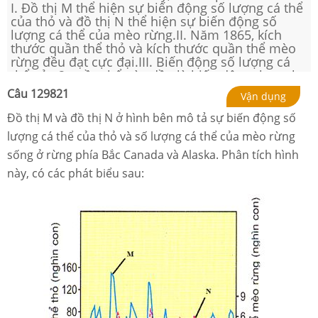
I. Đồ thị M thể hiện sự biến động số lượng cá thể
của thỏ và đồ thị N thể hiện sự biến động số
lượng cá thể của mèo rừng.II. Năm 1865, kích
thước quần thể thỏ và kích thước quần thể mèo
rừng đều đạt cực đại.III. Biến động số lượng cá
thể của 2 quần thể này đều là biến động theo chu
kì.IV. Sự tăng trưởng của quần thể thỏ và sự tăng
Câu
129821
Vận dụng
trưởng của quần thể mèo rừng có ảnh hưởng lẫn
nhau.Trong các phát biểu trên, có bao nhiêu phát
Đồ thị M và đồ thị N ở hình bên mô tả sự biến động số
biểu đúng?
lượng cá thể của thỏ và số lượng cá thể của mèo rừng
sống ở rừng phía Bắc Canada và Alaska. Phân tích hình
này, có các phát biểu sau: