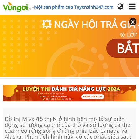
Một sản phẩm của Tuyensinh247.com
💥 NGÀY HỘI TRẢ GI
🎯 LỚP
BẮT
Đồ thị M và đồ thị N ở hình bên mô tả sự biến
động số lượng cá thể của thỏ và số lượng cá thể
của mèo rừng sống ở rừng phía Bắc Canada và
Alaska. Phân tích hình này, có các phát biểu sau: