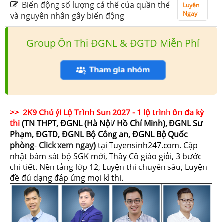
Biến động số lượng cá thể của quần thể
Luyện
Ngay
và nguyên nhân gây biến động
Group Ôn Thi ĐGNL & ĐGTD Miễn Phí
>> 2K9 Chú ý! Lộ Trình Sun 2027 - 1 lộ trình ôn đa kỳ
thi
(TN THPT, ĐGNL (Hà Nội/ Hồ Chí Minh), ĐGNL Sư
Phạm, ĐGTD, ĐGNL Bộ Công an, ĐGNL Bộ Quốc
phòng
-
Click xem ngay
)
tại Tuyensinh247.com.
Cập
nhật bám sát bộ SGK mới, Thầy Cô giáo giỏi, 3 bước
chi tiết: Nền tảng lớp 12; Luyện thi chuyên sâu; Luyện
đề đủ dạng đáp ứng mọi kì thi.