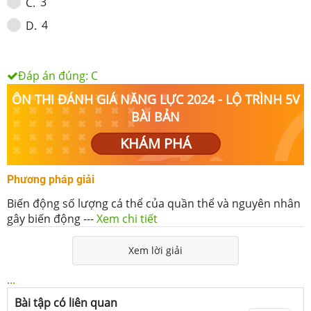
3
C
.
4
D
.
Đáp án đúng:
C
ÔN THI ĐÁNH GIÁ NĂNG LỰC 2024 - LỘ TRÌNH 5V
BÀI BẢN
KHÁM PHÁ
Phương pháp giải
Biến động số lượng cá thể của quần thể và nguyên nhân
gây biến động
---
Xem chi tiết
Xem lời giải
...
Bài tập có liên quan