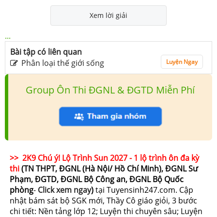
Xem lời giải
...
Bài tập có liên quan
Phân loại thế giới sống
Luyện Ngay
Group Ôn Thi ĐGNL & ĐGTD Miễn Phí
>> 2K9 Chú ý! Lộ Trình Sun 2027 - 1 lộ trình ôn đa kỳ
thi
(TN THPT, ĐGNL (Hà Nội/ Hồ Chí Minh), ĐGNL Sư
Phạm, ĐGTD, ĐGNL Bộ Công an, ĐGNL Bộ Quốc
phòng
-
Click xem ngay
)
tại Tuyensinh247.com.
Cập
nhật bám sát bộ SGK mới, Thầy Cô giáo giỏi, 3 bước
chi tiết: Nền tảng lớp 12; Luyện thi chuyên sâu; Luyện