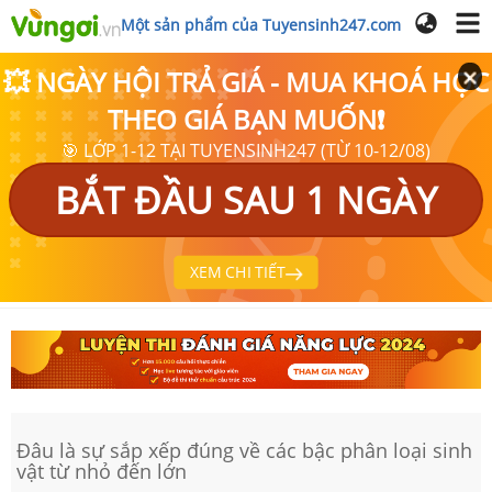
Một sản phẩm của Tuyensinh247.com
💥 NGÀY HỘI TRẢ GIÁ - MUA KHOÁ HỌC
THEO GIÁ BẠN MUỐN❗
🎯 LỚP 1-12 TẠI TUYENSINH247 (TỪ 10-12/08)
BẮT ĐẦU SAU 1 NGÀY
XEM CHI TIẾT
Đâu là sự sắp xếp đúng về các bậc phân loại sinh
vật từ nhỏ đến lớn