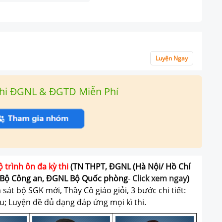
Luyện Ngay
hi ĐGNL & ĐGTD Miễn Phí
ộ trình ôn đa kỳ thi
(TN THPT, ĐGNL (Hà Nội/ Hồ Chí
Bộ Công an, ĐGNL Bộ Quốc phòng
-
Click xem ngay
)
át bộ SGK mới, Thầy Cô giáo giỏi, 3 bước chi tiết:
u; Luyện đề đủ dạng đáp ứng mọi kì thi.