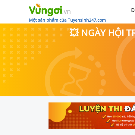
Đ
Một sản phẩm của Tuyensinh247.com
💥 NGÀY HỘI T