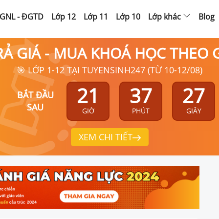
GNL - ĐGTD
Lớp 12
Lớp 11
Lớp 10
Lớp khác
Blog
RẢ GIÁ - MUA KHOÁ HỌC THEO
🎯 LỚP 1-12 TẠI TUYENSINH247 (TỪ 10-12/08)
21
37
26
BẮT ĐẦU
SAU
GIỜ
PHÚT
GIÂY
XEM CHI TIẾT