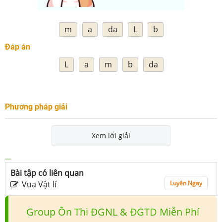
m
a
da
L
b
Đáp án
L
a
m
b
da
Phương pháp giải
Xem lời giải
...
Bài tập có liên quan
Vua Vật lí
Luyện Ngay
Group Ôn Thi ĐGNL & ĐGTD Miễn Phí