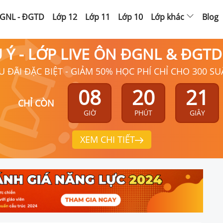
GNL - ĐGTD
Lớp 12
Lớp 11
Lớp 10
Lớp khác
Blog
Ú Ý - LỚP LIVE ÔN ĐGNL & ĐGT
U ĐÃI ĐẶC BIỆT - GIẢM 50% HỌC PHÍ CHỈ CHO 300 SU
08
20
20
CHỈ CÒN
GIỜ
PHÚT
GIÂY
XEM CHI TIẾT