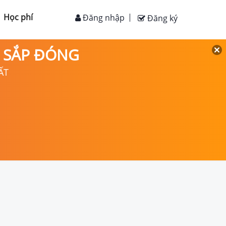
Học phí
Đăng nhập
Đăng ký
D SẮP ĐÓNG
ẤT