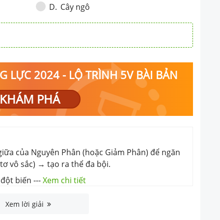
Cây ngô
D
.
 LỰC 2024 - LỘ TRÌNH 5V BÀI BẢN
KHÁM PHÁ
ì giữa của Nguyên Phân (hoặc Giảm Phân) để ngăn
ơ vô sắc) → tạo ra thể đa bội.
đột biến
---
Xem chi tiết
Xem lời giải