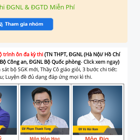
hi ĐGNL & ĐGTD Miễn Phí
ộ trình ôn đa kỳ thi
(TN THPT, ĐGNL (Hà Nội/ Hồ Chí
Bộ Công an, ĐGNL Bộ Quốc phòng
-
Click xem ngay
)
át bộ SGK mới, Thầy Cô giáo giỏi, 3 bước chi tiết:
u; Luyện đề đủ dạng đáp ứng mọi kì thi.