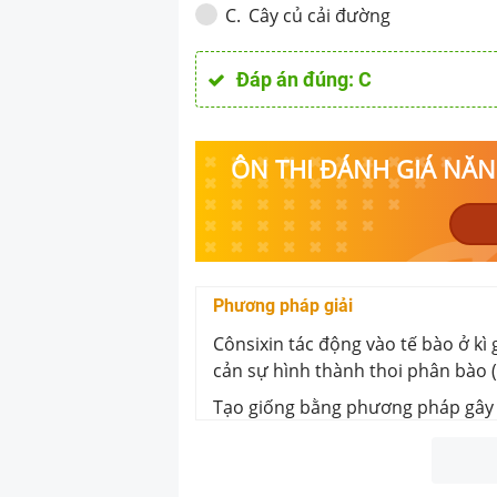
Cây củ cải đường
C
.
Đáp án đúng:
C
ÔN THI ĐÁNH GIÁ NĂNG
Phương pháp giải
Cônsixin tác động vào tế bào ở k
cản sự hình thành thoi phân bào (t
Tạo giống bằng phương pháp gây 