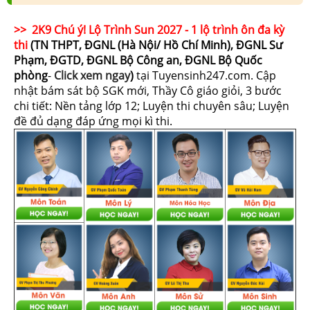
>> 2K9 Chú ý! Lộ Trình Sun 2027 - 1 lộ trình ôn đa kỳ
thi
(TN THPT, ĐGNL (Hà Nội/ Hồ Chí Minh), ĐGNL Sư
Phạm, ĐGTD, ĐGNL Bộ Công an, ĐGNL Bộ Quốc
phòng
-
Click xem ngay
)
tại Tuyensinh247.com.
Cập
nhật bám sát bộ SGK mới, Thầy Cô giáo giỏi, 3 bước
chi tiết: Nền tảng lớp 12; Luyện thi chuyên sâu; Luyện
đề đủ dạng đáp ứng mọi kì thi.