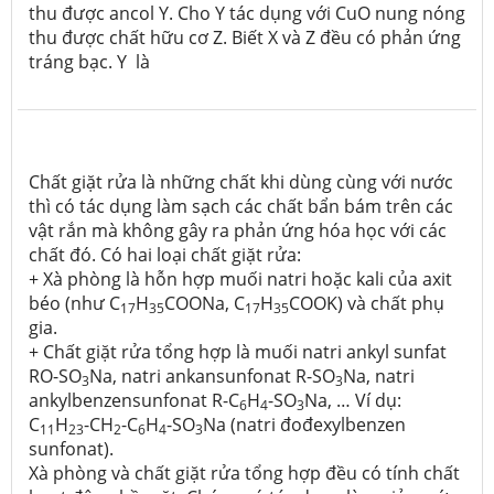
thu được ancol Y. Cho Y tác dụng với CuO nung nóng
thu được chất hữu cơ Z. Biết X và Z đều có phản ứng
tráng bạc. Y là
Chất giặt rửa là những chất khi dùng cùng với nước
thì có tác dụng làm sạch các chất bẩn bám trên các
vật rắn mà không gây ra phản ứng hóa học với các
chất đó. Có hai loại chất giặt rửa:
+ Xà phòng là hỗn hợp muối natri hoặc kali của axit
béo (như C
H
COONa, C
H
COOK) và chất phụ
17
35
17
35
gia.
+ Chất giặt rửa tổng hợp là muối natri ankyl sunfat
RO-SO
Na, natri ankansunfonat R-SO
Na, natri
3
3
ankylbenzensunfonat R-C
H
-SO
Na, … Ví dụ:
6
4
3
C
H
-CH
-C
H
-SO
Na (natri đođexylbenzen
11
23
2
6
4
3
sunfonat).
Xà phòng và chất giặt rửa tổng hợp đều có tính chất