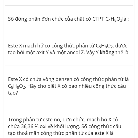
Số đồng phân đơn chức của chất có CTPT C
H
O
là :
4
8
2
Este X mạch hở có công thức phân tử C
H
O
, được
5
8
2
tạo bởi một axit Y và một ancol Z. Vậy Y
không
thể là
Este X có chứa vòng benzen có công thức phân tử là
C
H
O
.
Hãy cho biết X có bao nhiêu công thức cấu
8
8
2
tạo?
Trong phân tử este no, đơn chức, mạch hở X có
chứa 36,36 % oxi về khối lượng. Số công thức cấu
tạo thoả mãn công thức phân tử của este X là