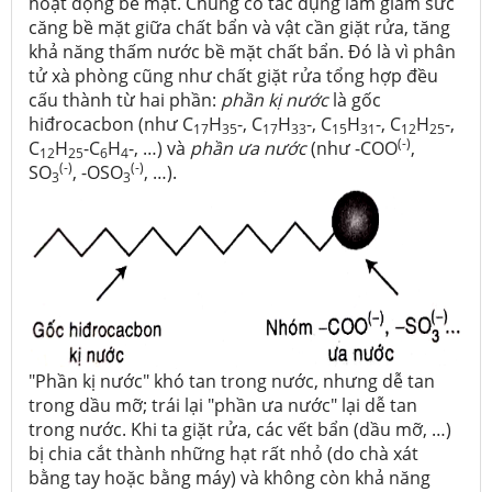
hoạt động bề mặt. Chúng có tác dụng làm giảm sức
căng bề mặt giữa chất bẩn và vật cần giặt rửa, tăng
khả năng thấm nước bề mặt chất bẩn. Đó là vì phân
tử xà phòng cũng như chất giặt rửa tổng hợp đều
cấu thành từ hai phần:
phần kị nước
là gốc
hiđrocacbon (như C
H
-, C
H
-, C
H
-, C
H
-,
17
35
17
33
15
31
12
25
(-)
C
H
-C
H
-, …) và
phần ưa nước
(như -COO
,
12
25
6
4
(-)
(-)
SO
, -OSO
, …).
3
3
"Phần kị nước" khó tan trong nước, nhưng dễ tan
trong dầu mỡ; trái lại "phần ưa nước" lại dễ tan
trong nước. Khi ta giặt rửa, các vết bẩn (dầu mỡ, …)
bị chia cắt thành những hạt rất nhỏ (do chà xát
bằng tay hoặc bằng máy) và không còn khả năng