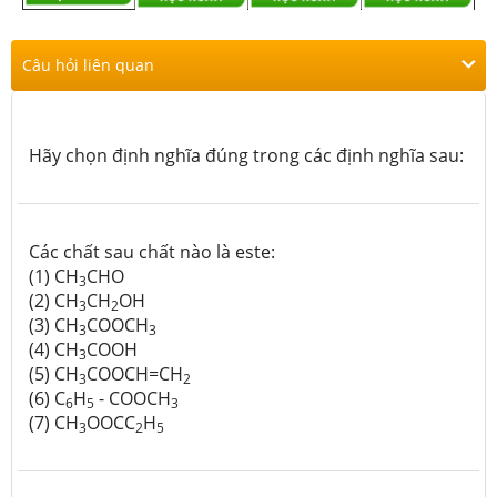
Câu hỏi liên quan
Hãy chọn định nghĩa đúng trong các định nghĩa sau:
Các chất sau chất nào là este:
(1) CH
CHO
3
(2) CH
CH
OH
3
2
(3) CH
COOCH
3
3
(4) CH
COOH
3
(5) CH
COOCH=CH
3
2
(6) C
H
- COOCH
6
5
3
(7) CH
OOCC
H
3
2
5