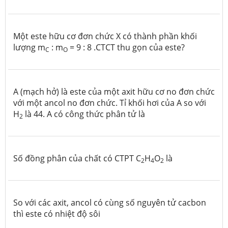
Một este hữu cơ đơn chức X có thành phần khối
lượng m
: m
= 9 : 8 .CTCT thu gọn của este?
C
O
A (mạch hở) là este của một axit hữu cơ no đơn chức
với một ancol no đơn chức. Tỉ khối hơi của A so với
H
là 44. A có công thức phân tử là
2
Số đồng phân của chất có CTPT C
H
O
là
2
4
2
So với các axit, ancol có cùng số nguyên tử cacbon
thì este có nhiệt độ sôi