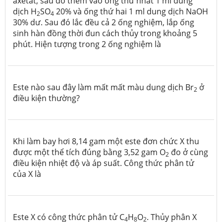
axetat, sau đó thêm vào ống thứ nhất 1 ml dung
dịch H
SO
20% và ống thứ hai 1 ml dung dịch NaOH
2
4
30% dư. Sau đó lắc đều cả 2 ống nghiệm, lắp ống
sinh hàn đồng thời đun cách thủy trong khoảng 5
phút. Hiện tượng trong 2 ống nghiệm là
Este nào sau đây làm mất mất màu dung dịch Br
ở
2
điều kiện thường?
Khi làm bay hơi 8,14 gam một este đơn chức X thu
được một thể tích đúng bằng 3,52 gam O
đo ở cùng
2
điều kiện nhiệt độ và áp suất. Công thức phân tử
của X là
Este X có công thức phân tử C
H
O
. Thủy phân X
4
8
2