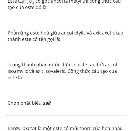
Este C
H
O
có gốc ancol là metyl thì công thức cấu
4
8
2
tạo của este đó là
Phản ứng este hoá giữa ancol etylic và axit axetic tạo
thành este có tên gọi là:
Trong thành phần nước dứa có este tạo bởi ancol
isoamylic và axit isovaleric. Công thức cấu tạo của
este là:
Chọn phát biểu
sai
?
Benzyl axetat là một este có mùi thơm của hoa nhài.