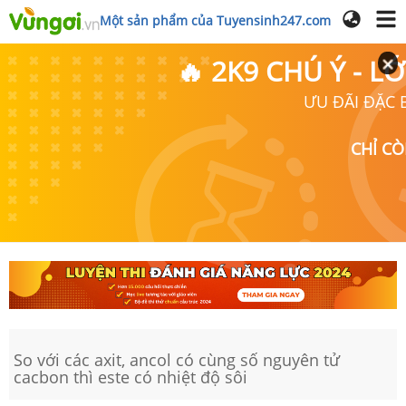
Một sản phẩm của Tuyensinh247.com
🔥 2K9 CHÚ Ý - 
ƯU ĐÃI ĐẶC B
CHỈ C
So với các axit, ancol có cùng số nguyên tử
cacbon thì este có nhiệt độ sôi