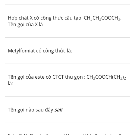
Hợp chất X có công thức cấu tạo: CH
CH
COOCH
.
3
2
3
Tên gọi của X là
Metylfomiat có công thức là:
Tên gọi của este có CTCT thu gọn : CH
COOCH(CH
)
3
3
2
là:
Tên gọi nào sau đây
sai
?