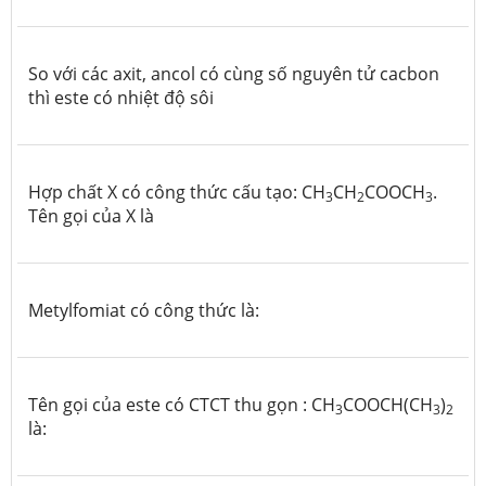
So với các axit, ancol có cùng số nguyên tử cacbon
thì este có nhiệt độ sôi
Hợp chất X có công thức cấu tạo: CH
CH
COOCH
.
3
2
3
Tên gọi của X là
Metylfomiat có công thức là:
Tên gọi của este có CTCT thu gọn : CH
COOCH(CH
)
3
3
2
là: