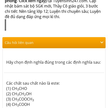
phòng
-
Click xem ngay
)
tại Tuyensinh247.com.
Cập
nhật bám sát bộ SGK mới, Thầy Cô giáo giỏi, 3 bước
chi tiết: Nền tảng lớp 12; Luyện thi chuyên sâu; Luyện
đề đủ dạng đáp ứng mọi kì thi.
Câu hỏi liên quan
Hãy chọn định nghĩa đúng trong các định nghĩa sau:
Các chất sau chất nào là este:
(1) CH
CHO
3
(2) CH
CH
OH
3
2
(3) CH
COOCH
3
3
(4) CH
COOH
3