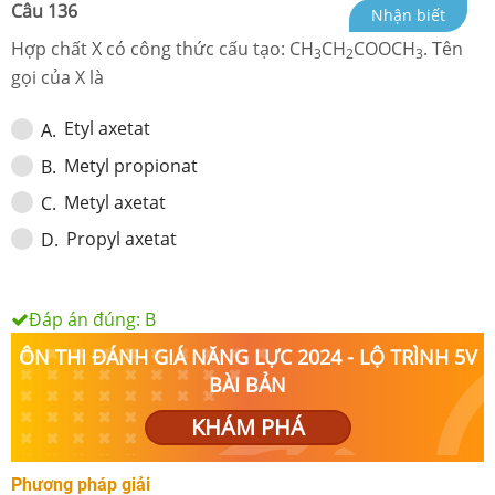
Câu
136
Nhận biết
Hợp chất X có công thức cấu tạo: CH
CH
COOCH
.
Tên
3
2
3
gọi của X là
Etyl axetat
A
.
Metyl propionat
B
.
Metyl axetat
C
.
Propyl axetat
D
.
Đáp án đúng:
B
ÔN THI ĐÁNH GIÁ NĂNG LỰC 2024 - LỘ TRÌNH 5V
BÀI BẢN
KHÁM PHÁ
Phương pháp giải