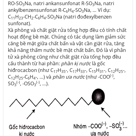
RO-SO
Na, natri ankansunfonat R-SO
Na, natri
3
3
ankylbenzensunfonat R-C
H
-SO
Na, … Ví dụ:
6
4
3
C
H
-CH
-C
H
-SO
Na (natri đođexylbenzen
11
23
2
6
4
3
sunfonat).
Xà phòng và chất giặt rửa tổng hợp đều có tính chất
hoạt động bề mặt. Chúng có tác dụng làm giảm sức
căng bề mặt giữa chất bẩn và vật cần giặt rửa, tăng
khả năng thấm nước bề mặt chất bẩn. Đó là vì phân
tử xà phòng cũng như chất giặt rửa tổng hợp đều
cấu thành từ hai phần:
phần kị nước
là gốc
hiđrocacbon (như C
H
-, C
H
-, C
H
-, C
H
-,
17
35
17
33
15
31
12
25
(-)
C
H
-C
H
-, …) và
phần ưa nước
(như -COO
,
12
25
6
4
(-)
(-)
SO
, -OSO
, …).
3
3