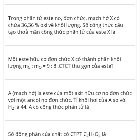
Trong phân tử este no, đơn chức, mạch hở X có
chứa 36,36 % oxi về khối lượng. Số công thức cấu
tạo thoả mãn công thức phân tử của este X là
Một este hữu cơ đơn chức X có thành phần khối
lượng m
: m
= 9 : 8 .CTCT thu gọn của este?
C
O
A (mạch hở) là este của một axit hữu cơ no đơn chức
với một ancol no đơn chức. Tỉ khối hơi của A so với
H
là 44. A có công thức phân tử là
2
Số đồng phân của chất có CTPT C
H
O
là
2
4
2