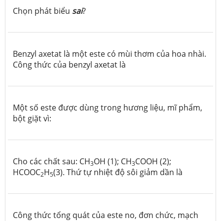
Chọn phát biểu
sai
?
Benzyl axetat là một este có mùi thơm của hoa nhài.
Công thức của benzyl axetat là
Một số este được dùng trong hương liệu, mĩ phẩm,
bột giặt vì:
Cho các chất sau: CH
OH (1); CH
COOH (2);
3
3
HCOOC
H
(3). Thứ tự nhiệt độ sôi giảm dần là
2
5
Công thức tổng quát của este no, đơn chức, mạch