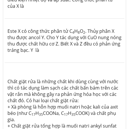
của X là
Este X có công thức phân tử C
H
O
. Thủy phân X
4
8
2
thu được ancol Y. Cho Y tác dụng với CuO nung nóng
thu được chất hữu cơ Z. Biết X và Z đều có phản ứng
tráng bạc. Y là
Chất giặt rửa là những chất khi dùng cùng với nước
thì có tác dụng làm sạch các chất bẩn bám trên các
vật rắn mà không gây ra phản ứng hóa học với các
chất đó. Có hai loại chất giặt rửa:
+ Xà phòng là hỗn hợp muối natri hoặc kali của axit
béo (như C
H
COONa, C
H
COOK) và chất phụ
17
35
17
35
gia.
+ Chất giặt rửa tổng hợp là muối natri ankyl sunfat