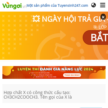
Một sản phẩm của Tuyensinh247.com
💥 NGÀY HỘI TRẢ GI
🎯 LỚP
BẮT
Hợp chất X có công thức cấu tạo:
CH3CH2COOCH3. Tên gọi của X là