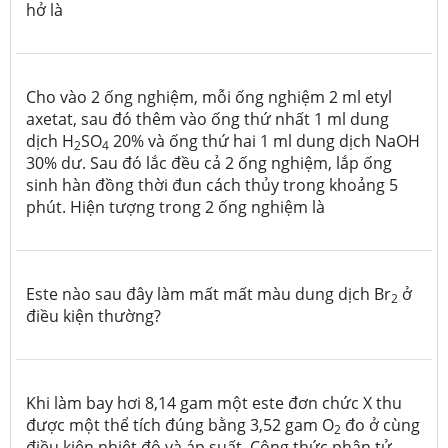
hở là
Cho vào 2 ống nghiệm, mỗi ống nghiệm 2 ml etyl
axetat, sau đó thêm vào ống thứ nhất 1 ml dung
dịch H
SO
20% và ống thứ hai 1 ml dung dịch NaOH
2
4
30% dư. Sau đó lắc đều cả 2 ống nghiệm, lắp ống
sinh hàn đồng thời đun cách thủy trong khoảng 5
phút. Hiện tượng trong 2 ống nghiệm là
Este nào sau đây làm mất mất màu dung dịch Br
ở
2
điều kiện thường?
Khi làm bay hơi 8,14 gam một este đơn chức X thu
được một thể tích đúng bằng 3,52 gam O
đo ở cùng
2
điều kiện nhiệt độ và áp suất. Công thức phân tử