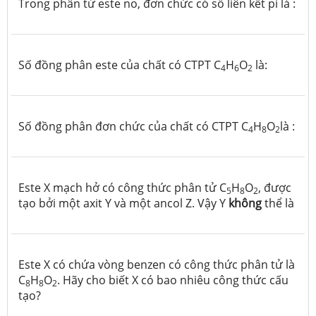
Trong phân tử este no, đơn chức có số liên kết pi là :
Số đồng phân este của chất có CTPT C
H
O
là:
4
6
2
Số đồng phân đơn chức của chất có CTPT C
H
O
là :
4
8
2
Este X mạch hở có công thức phân tử C
H
O
, được
5
8
2
tạo bởi một axit Y và một ancol Z. Vậy Y
không
thể là
Este X có chứa vòng benzen có công thức phân tử là
C
H
O
.
Hãy cho biết X có bao nhiêu công thức cấu
8
8
2
tạo?