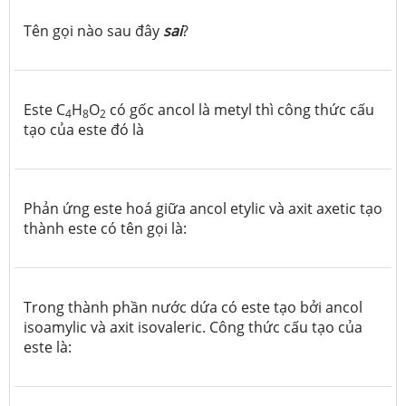
Tên gọi nào sau đây
sai
?
Este C
H
O
có gốc ancol là metyl thì công thức cấu
4
8
2
tạo của este đó là
Phản ứng este hoá giữa ancol etylic và axit axetic tạo
thành este có tên gọi là:
Trong thành phần nước dứa có este tạo bởi ancol
isoamylic và axit isovaleric. Công thức cấu tạo của
este là: