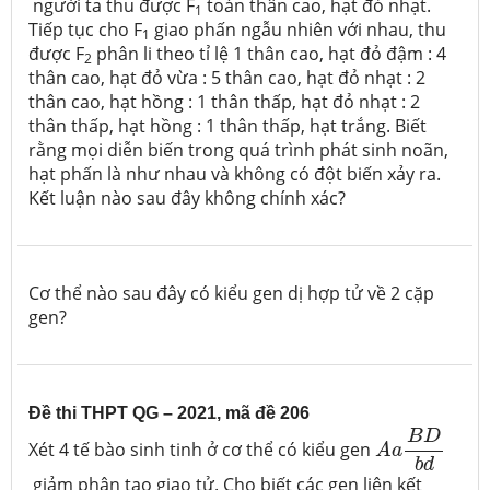
người ta thu được F
toàn thân cao, hạt đỏ nhạt.
1
Tiếp tục cho F
giao phấn ngẫu nhiên với nhau, thu
1
được F
phân li theo tỉ lệ 1 thân cao, hạt đỏ đậm : 4
2
thân cao, hạt đỏ vừa : 5 thân cao, hạt đỏ nhạt : 2
thân cao, hạt hồng : 1 thân thấp, hạt đỏ nhạt : 2
thân thấp, hạt hồng : 1 thân thấp, hạt trắng. Biết
rằng mọi diễn biến trong quá trình phát sinh noãn,
hạt phấn là như nhau và không có đột biến xảy ra.
Kết luận nào sau đây không chính xác?
Cơ thể nào sau đây có kiểu gen dị hợp tử về 2 cặp
gen?
Đề thi THPT QG – 2021, mã đề 206
A
a
B
D
b
d
B
D
Xét 4 tế bào sinh tinh ở cơ thể có kiểu gen
A
a
b
d
giảm phân tạo giao tử. Cho biết các gen liên kết