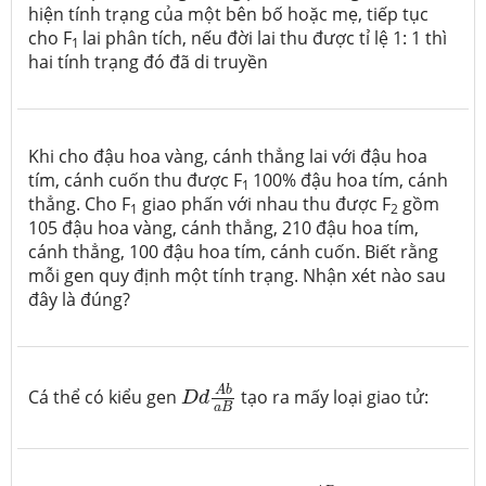
hiện tính trạng của một bên bố hoặc mẹ, tiếp tục
cho F
lai phân tích, nếu đời lai thu được tỉ lệ 1: 1 thì
1
hai tính trạng đó đã di truyền
Khi cho đậu hoa vàng, cánh thẳng lai với đậu hoa
tím, cánh cuốn thu được F
100% đậu hoa tím, cánh
1
thẳng. Cho F
giao phấn với nhau thu được F
gồm
1
2
105 đậu hoa vàng, cánh thẳng, 210 đậu hoa tím,
cánh thẳng, 100 đậu hoa tím, cánh cuốn. Biết rằng
mỗi gen quy định một tính trạng. Nhận xét nào sau
đây là đúng?
D
d
A
b
a
B
A
b
Cá thể có kiểu gen
tạo ra mấy loại giao tử:
D
d
a
B
A
B
a
b