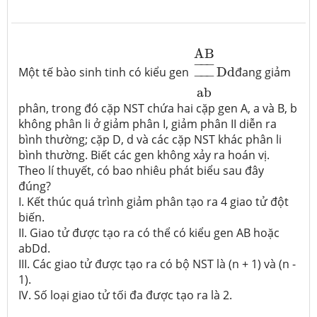
A
B
_
_
a
b
D
d
A
B
−
−
−
Một tế bào sinh tinh có kiểu gen
D
d
đang giảm
−
−
−
a
b
phân, trong đó cặp NST chứa hai cặp gen A, a và B, b
không phân li ở giảm phân I, giảm phân II diễn ra
bình thường; cặp D, d và các cặp NST khác phân li
bình thường. Biết các gen không xảy ra hoán vị.
Theo lí thuyết, có bao nhiêu phát biểu sau đây
đúng?
I. Kết thúc quá trình giảm phân tạo ra 4 giao tử đột
biến.
II. Giao tử được tạo ra có thể có kiểu gen AB hoặc
abDd.
III. Các giao tử được tạo ra có bộ NST là (n + 1) và (n -
1).
IV. Số loại giao tử tối đa được tạo ra là 2.