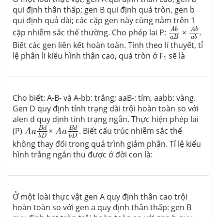
qui định thân thấp; gen B qui định quả tròn, gen b
qui định quả dài; các cặp gen này cùng nằm trên 1
A
b
a
b
A
b
a
B
A
b
A
b
cặp nhiễm sắc thể thường. Cho phép lai P:
×
.
a
B
a
b
Biết các gen liên kết hoàn toàn. Tính theo lí thuyết, tỉ
lệ phân li kiểu hình thân cao, quả tròn ở F
sẽ là
1
Cho biết: A-B- và A-bb: trắng; aaB-: tím, aabb: vàng.
Gen D quy định tính trạng dài trội hoàn toàn so với
alen d quy định tính trạng ngắn. Thực hiện phép lai
A
a
B
d
b
D
A
a
B
d
b
D
B
d
B
d
(P)
×
. Biết cấu trúc nhiễm sắc thể
A
a
A
a
b
D
b
D
không thay đổi trong quá trình giảm phân. Tỉ lệ kiểu
hình trắng ngắn thu được ở đời con là:
Ở một loài thực vật gen A quy định thân cao trội
hoàn toàn so với gen a quy định thân thấp: gen B