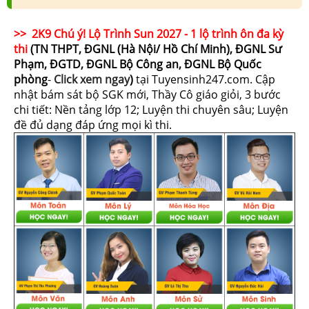
>> 2K9 Chú ý! Lộ Trình Sun 2027 - 1 lộ trình ôn đa kỳ
thi
(TN THPT, ĐGNL (Hà Nội/ Hồ Chí Minh), ĐGNL Sư
Phạm, ĐGTD, ĐGNL Bộ Công an, ĐGNL Bộ Quốc
phòng
-
Click xem ngay
)
tại Tuyensinh247.com.
Cập
nhật bám sát bộ SGK mới, Thầy Cô giáo giỏi, 3 bước
chi tiết: Nền tảng lớp 12; Luyện thi chuyên sâu; Luyện
đề đủ dạng đáp ứng mọi kì thi.