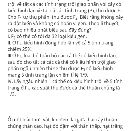
trội về tất cả các tính trạng trội giao phấn với cây có
kiểu hình lặn về tất cả các tính trạng (P), thu được F
.
1
Cho F
tự thụ phấn, thu được F
. Biết rằng không xảy
1
2
ra đột biến và không có hoán vị gen. Theo lí thuyết,
có bao nhiêu phát biểu sau đây đúng?
I. F
có thể có tối đa 32 loại kiểu gen.
2
II. Ở F
, kiểu hình đồng hợp lặn về cả 5 tính trạng
2
chiếm 25%.
III.Ở F
, loại bỏ toàn bộ các cá thể có kiểu hình lặn,
2
sau đó cho tất cả các cá thể có kiểu hình trội giao
phấn ngẫu nhiên thì sẽ thu được F
có kiểu hình
3
mang 5 tính trạng lặn chiếm tỉ lệ 1/9.
IV. Lấy ngẫu nhiên 1 cá thể có kiểu hình trội về 5 tính
trạng ở F
, xác suất thu được cá thể thuần chủng là
2
1/3.
Ở một loài thực vật, khi đem lai giữa hai cây thuần
chủng thân cao, hạt đỏ đậm với thân thấp, hạt trắng