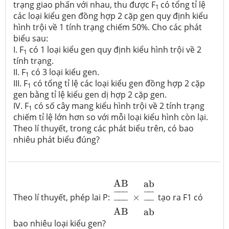
trạng giao phấn với nhau, thu được F
có tổng tỉ lệ
1
các loại kiểu gen đồng hợp 2 cặp gen quy định kiểu
hình trội về 1 tính trạng chiếm 50%. Cho các phát
biểu sau:
I. F
có 1 loại kiểu gen quy định kiểu hình trội về 2
1
tính trạng.
II. F
có 3 loại kiểu gen.
1
III. F
có tổng tỉ lệ các loại kiểu gen đồng hợp 2 cặp
1
gen bằng tỉ lệ kiểu gen dị hợp 2 cặp gen.
IV. F
có số cây mang kiểu hình trội về 2 tính trạng
1
chiếm tỉ lệ lớn hơn so với mỗi loại kiểu hình còn lại.
Theo lí thuyết, trong các phát biểu trên, có bao
nhiêu phát biểu đúng?
A
B
_
_
A
B
×
a
b
_
_
a
b
A
B
a
b
−
−
−
−
−
Theo lí thuyết, phép lai P:
×
tạo ra F1 có
−
−
−
−
−
A
B
a
b
bao nhiêu loại kiểu gen?