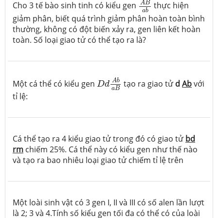
A
B
Cho 3 tế bào sinh tinh có kiểu gen
thực hiện
a
b
giảm phân, biết quá trình giảm phân hoàn toàn bình
thường, không có đột biến xảy ra, gen liên kết hoàn
toàn. Số loại giao tử có thể tạo ra là?
D
d
A
b
a
B
A
b
Một cá thể có kiểu gen
tạo ra giao tử
d
A
b
với
D
d
a
B
tỉ lệ:
Cá thể tạo ra 4 kiểu giao tử trong đó có giao tử
bd
rm
chiếm 25%. Cá thể này có kiểu gen như thế nào
và tạo ra bao nhiêu loại giao tử chiếm tỉ lệ trên
Một loài sinh vật có 3 gen I, II và III có số alen lần lượt
là 2; 3 và 4.Tính số kiểu gen tối đa có thể có của loài