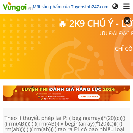
Một sản phẩm của Tuyensinh247.com
🔥 2K9 CHÚ Ý - 
ƯU ĐÃI ĐẶC B
CHỈ C
Theo lí thuyết, phép lai P: ( begin(array)(*(20)(c))((
(( rm(AB)))) ) (( rm(AB))) x begin(array)(*(20)(c))(( ((
rm(ab)))) ) (( rm(ab))) ) tạo ra F1 có bao nhiêu loại