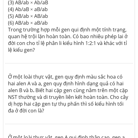
(3) AB/ab
Ab/aB
×
(4) Ab/aB
aB/ab
×
(5) AB/ab
AB/ab
×
(6) AB/ab
aB/ab
×
Trong trường hợp mỗi gen qui định một tính trạng,
quan hệ trội lặn hoàn toàn. Có bao nhiêu phép lai ở
đời con cho tỉ lệ phân li kiểu hình 1:2:1 và khác với tỉ
lệ kiểu gen?
Ở một loài thực vật, gen quy định màu sắc hoa có
hai alen A và a, gen quy định hình dạng quả có hai
alen B và b
.
Biết hai cặp gen cùng nằm trên một cặp
NST thường và di truyền liên kết hoàn toàn. Cho cây
dị hợp hai cặp gen tự thụ phấn thì số kiểu hình tối
đa ở đời con là?
Ở một loài thực vật, gen A qui định thân cao, gen a