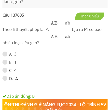
kiểu gen?
Câu
137605
Thông hiểu
A
B
_
_
A
B
×
a
b
_
_
a
b
A
B
a
b
−
−
−
−
−
Theo lí thuyết, phép lai P:
×
tạo ra F1 có bao
−
−
−
−
−
A
B
a
b
nhiêu loại kiểu gen?
3.
A
.
1.
B
.
4.
C
.
2.
D
.
Đáp án đúng:
B
ÔN THI ĐÁNH GIÁ NĂNG LỰC 2024 - LỘ TRÌNH 5V