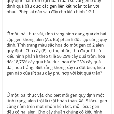
quy định hạt tròn trội hoàn toàn so với gen b quy
định quả bầu dục: các gen liên kết hoàn toàn với
nhau. Phép lai nào sau đây cho kiểu hình 1:2:1
Ở một loài thực vật, tính trạng hình dạng quả do hai
cặp gen không alen (Aa, Bb) phân li độc lập cùng quy
định. Tính trạng màu sắc hoa do một gen có 2 alen
quy định. Cho cây (P) tự thụ phấn, thu được F1 có
kiểu hình phân li theo ti lệ 56,25% cây quả tròn, hoa
đỏ: 18,75% cây quả bầu dục. hoa đỏ: 25% cây quả
dài, hoa trắng. Biết rằng không xảy ra đột biến, kiểu
gen nào của (P) sau đây phù hợp với kết quả trên?
Ở một loài thực vật, cho biết mỗi gen quy định một
tính trạng, alen trội là trội hoàn toàn. Xét 5 lôcut gen
cùng nằm trên một nhóm liên kết, mỗi lôcut gen
đều có hai alen. Cho cây thuần chủng có kiểu hình