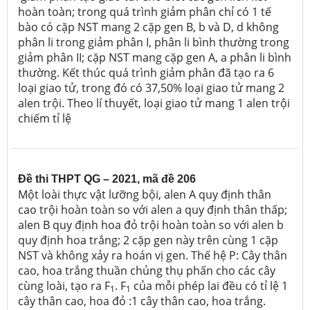
hoàn toàn; trong quá trình giảm phân chỉ có 1 tế
bào có cặp NST mang 2 cặp gen B, b và D, d không
phân li trong giảm phân I, phân li bình thường trong
giảm phân II; cặp NST mang cặp gen A, a phân li bình
thường. Kết thúc quá trình giảm phân đã tạo ra 6
loại giao tử, trong đó có 37,50% loại giao tử mang 2
alen trội. Theo lí thuyết, loại giao tử mang 1 alen trội
chiếm tỉ lệ
Đề thi THPT QG – 2021, mã đề 206
Một loài thực vật lưỡng bội, alen A quy định thân
cao trội hoàn toàn so với alen a quy định thân thấp;
alen B quy định hoa đỏ trội hoàn toàn so với alen b
quy định hoa trắng; 2 cặp gen này trên cùng 1 cặp
NST và không xảy ra hoán vị gen. Thế hệ P: Cây thân
cao, hoa trắng thuần chủng thụ phấn cho các cây
cùng loài, tạo ra F
. F
của mỗi phép lai đều có tỉ lệ 1
1
1
cây thân cao, hoa đỏ :1 cây thân cao, hoa trắng.