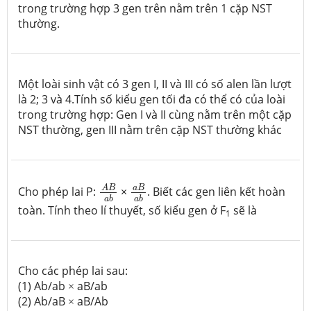
trong trường hợp 3 gen trên nằm trên 1 cặp NST
thường.
Một loài sinh vật có 3 gen I, II và III có số alen lần lượt
là 2; 3 và 4.Tính số kiểu gen tối đa có thể có của loài
trong trường hợp: Gen I và II cùng nằm trên một cặp
NST thường, gen III nằm trên cặp NST thường khác
A
B
a
b
a
B
a
b
a
B
A
B
Cho phép lai P:
×
. Biết các gen liên kết hoàn
a
b
a
b
toàn. Tính theo lí thuyết, số kiểu gen ở F
sẽ là
1
Cho các phép lai sau:
(1) Ab/ab
aB/ab
×
(2) Ab/aB
aB/Ab
×