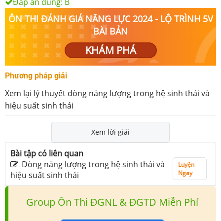
Đáp án đúng:
B
ÔN THI ĐÁNH GIÁ NĂNG LỰC 2024 - LỘ TRÌNH 5V
BÀI BẢN
KHÁM PHÁ
Phương pháp giải
Xem lại lý thuyết dòng năng lượng trong hệ sinh thái và
hiệu suất sinh thái
Xem lời giải
Bài tập có liên quan
Dòng năng lượng trong hệ sinh thái và
Luyện
Ngay
hiệu suất sinh thái
Group Ôn Thi ĐGNL & ĐGTD Miễn Phí