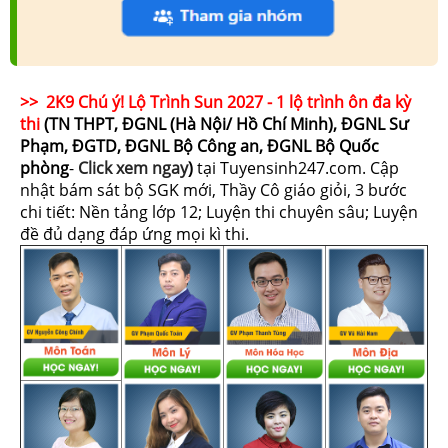
>> 2K9 Chú ý! Lộ Trình Sun 2027 - 1 lộ trình ôn đa kỳ
thi
(TN THPT, ĐGNL (Hà Nội/ Hồ Chí Minh), ĐGNL Sư
Phạm, ĐGTD, ĐGNL Bộ Công an, ĐGNL Bộ Quốc
phòng
-
Click xem ngay
)
tại Tuyensinh247.com.
Cập
nhật bám sát bộ SGK mới, Thầy Cô giáo giỏi, 3 bước
chi tiết: Nền tảng lớp 12; Luyện thi chuyên sâu; Luyện
đề đủ dạng đáp ứng mọi kì thi.