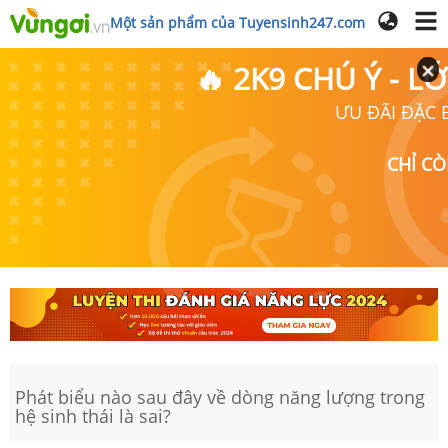
Một sản phẩm của Tuyensinh247.com
🔥 2K9 CHÚ Ý - 
ƯU ĐÃI ĐẶC B
CHỈ C
Phát biểu nào sau đây về dòng năng lượng trong
hệ sinh thái là sai?