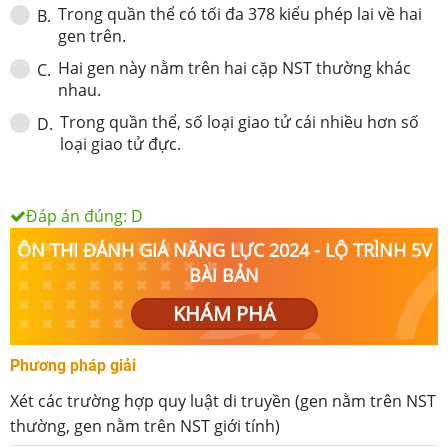
Trong quần thể có tối đa 378 kiểu phép lai về hai
B
.
gen trên.
Hai gen này nằm trên hai cặp NST thường khác
C
.
nhau.
Trong quần thể, số loại giao tử cái nhiều hơn số
D
.
loại giao tử đực.
Đáp án đúng:
D
ÔN THI ĐÁNH GIÁ NĂNG LỰC 2024 - LỘ TRÌNH 5V
BÀI BẢN
KHÁM PHÁ
Phương pháp giải
Xét các trường hợp quy luật di truyền (gen nằm trên NST
thường, gen nằm trên NST giới tính)