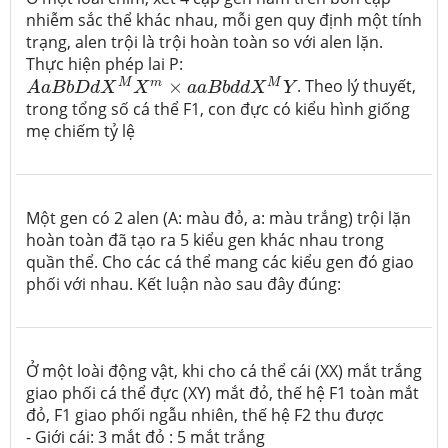
nhiễm sắc thể khác nhau, mỗi gen quy định một tính
trạng, alen trội là trội hoàn toàn so với alen lặn.
Thực hiện phép lai P:
A
a
B
b
D
d
X
M
X
m
×
a
a
B
b
d
d
X
M
Y
M
m
M
×
. Theo lý thuyết,
A
a
B
b
D
d
X
X
a
a
B
b
d
d
X
Y
trong tổng số cá thể F1, con đực có kiểu hình giống
mẹ chiếm tỷ lệ
Một gen có 2 alen (A: màu đỏ, a: màu trắng) trội lặn
hoàn toàn đã tạo ra 5 kiểu gen khác nhau trong
quần thể. Cho các cá thể mang các kiểu gen đó giao
phối với nhau. Kết luận nào sau đây đúng:
Ở một loài động vật, khi cho cá thể cái (XX) mắt trắng
giao phối cá thể đực (XY) mắt đỏ, thế hệ F1 toàn mắt
đỏ, F1 giao phối ngẫu nhiên, thế hệ F2 thu được
- Giới cái: 3 mắt đỏ : 5 mắt trắng