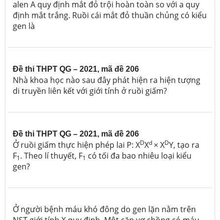
alen A quy định mắt đỏ trội hoàn toàn so với a quy
định mắt trắng.
Ruồi cái mắt đỏ thuần chủng có kiểu
gen là
Đề thi THPT QG – 2021, mã đề 206
Nhà khoa học nào sau đây
phát hiện ra hiện tượng
di truyền liên kết với giới tính ở ruồi giấm?
Đề thi THPT QG – 2021, mã đề 206
D
d
D
Ở ruồi giấm thực hiện phép lai
P: X
X
× X
Y, tạo ra
F
. Theo lí thuyết, F
có tối đa bao nhiêu loại kiểu
1
1
gen?
Ở người bệnh máu khó đông do gen lặn nằm trên
NST giới tính X quy định. Một cặp vợ chồng có máu