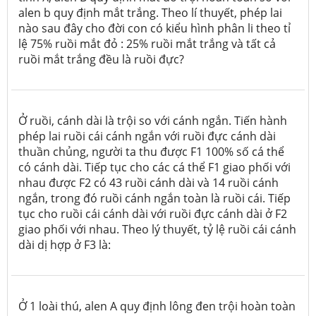
alen b quy định mắt trắng. Theo lí thuyết, phép lai
nào sau đây cho đời con có kiểu hình phân li theo tỉ
lệ 75% ruồi mắt đỏ : 25% ruồi mắt trắng và tất cả
ruồi mắt trắng đều là ruồi đực?
Ở ruồi, cánh dài là trội so với cánh ngắn. Tiến hành
phép lai ruồi cái cánh ngắn với ruồi đực cánh dài
thuần chủng, người ta thu được F
1
100% số cá thể
có cánh dài. Tiếp tục cho các cá thể F
1
giao phối với
nhau được F
2
có 43 ruồi cánh dài và 14 ruồi cánh
ngắn, trong đó ruồi cánh ngắn toàn là ruồi cái. Tiếp
tục cho ruồi cái cánh dài với ruồi đực cánh dài ở F
2
giao phối với nhau. Theo lý thuyết, tỷ lệ ruồi cái cánh
dài dị hợp ở F
3
là:
Ở 1 loài thú, alen A quy định lông đen trội hoàn toàn