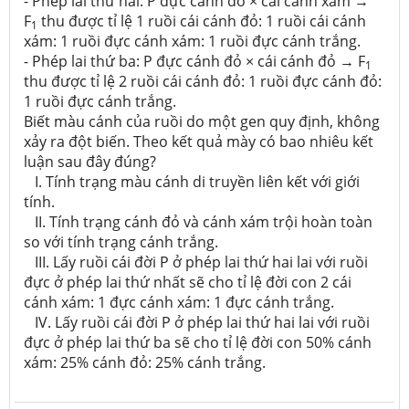
- Phép lai thứ hai: P đực cánh đỏ × cái cánh xám →
F
thu được tỉ lệ 1 ruồi cái cánh đỏ: 1 ruồi cái cánh
1
xám: 1 ruồi đực cánh xám: 1 ruồi đực cánh trắng.
- Phép lai thứ ba: P đực cánh đỏ × cái cánh đỏ → F
1
thu được tỉ lệ 2 ruồi cái cánh đỏ: 1 ruồi đực cánh đỏ:
1 ruồi đực cánh trắng.
Biết màu cánh của ruồi do một gen quy định, không
xảy ra đột biến. Theo kết quả mày có bao nhiêu kết
luận sau đây đúng?
I. Tính trạng màu cánh di truyền liên kết với giới
tính.
II. Tính trạng cánh đỏ và cánh xám trội hoàn toàn
so với tính trạng cánh trắng.
III. Lấy ruồi cái đời P ở phép lai thứ hai lai với ruồi
đực ở phép lai thứ nhất sẽ cho tỉ lệ đời con 2 cái
cánh xám: 1 đực cánh xám: 1 đực cánh trắng.
IV. Lấy ruồi cái đời P ở phép lai thứ hai lai với ruồi
đực ở phép lai thứ ba sẽ cho tỉ lệ đời con 50% cánh
xám: 25% cánh đỏ: 25% cánh trắng.