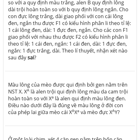
so với a quy định màu trắng, alen B quy định lông
dài trội hoàn toàn so với b quy định lông ngắn. Cho
con đực lông trắng, dài giao phối với con cái lông
đen, ngắn thu được F1 có kiểu hình phân li theo tỉ lệ:
1 cái lông đen, dài: 1 đực đen, ngắn. Cho các con F1
giao phối với nhau thu được F2 có kiểu hình phân li
theo tỉ lệ: 1 cái đen, ngắn: 1 cái đen, dài: 1 đực đen,
ngắn: 1 đực trắng, dài. Theo lí thuyết, nhận xét nào
sau đây
sai
?
Màu lông của mèo được qui định bởi gen nằm trên
A
NST X. X
là alen trội qui định lông màu da cam trội
a
hoàn toàn so với X
là alen qui định màu lông đen.
Điều nào dưới đây là đúng về màu lông ở đời con
A
a
A
của phép lai giữa mèo cái X
X
và mèo đực X
Y?
Ở một loài chim, xét 4 cặp gen nằm trên bốn cặp