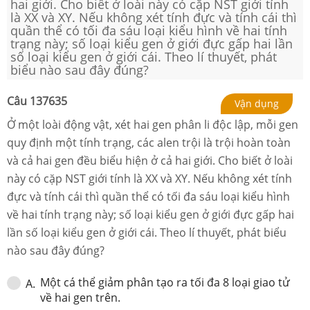
hai giới. Cho biết ở loài này có cặp NST giới tính
là XX và XY. Nếu không xét tính đực và tính cái thì
quần thể có tối đa sáu loại kiểu hình về hai tính
trạng này; số loại kiểu gen ở giới đực gấp hai lần
số loại kiểu gen ở giới cái. Theo lí thuyết, phát
biểu nào sau đây đúng?
Câu
137635
Vận dụng
Ở một loài động vật, xét hai gen phân li độc lập, mỗi gen
quy định một tính trạng, các alen trội là trội hoàn toàn
và cả hai gen đều biểu hiện ở cả hai giới. Cho biết ở loài
này có cặp NST giới tính là XX và XY. Nếu không xét tính
đực và tính cái thì quần thể có tối đa sáu loại kiểu hình
về hai tính trạng này; số loại kiểu gen ở giới đực gấp hai
lần số loại kiểu gen ở giới cái. Theo lí thuyết, phát biểu
nào sau đây đúng?
Một cá thể giảm phân tạo ra tối đa 8 loại giao tử
A
.
về hai gen trên.