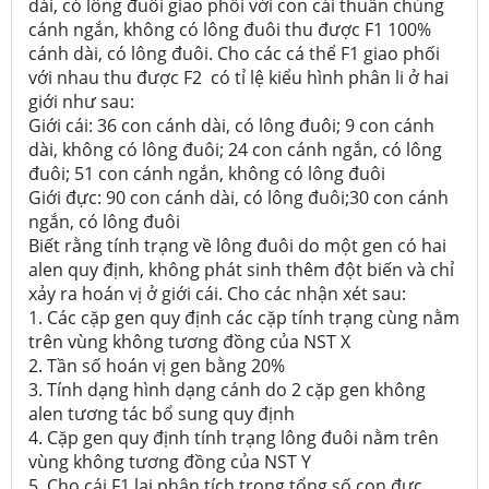
dài, có lông đuôi giao phối với con cái thuần chủng
cánh ngắn, không có lông đuôi thu được F1 100%
cánh dài, có lông đuôi. Cho các cá thể F1 giao phối
với nhau thu được F2 có tỉ lệ kiểu hình phân li ở hai
giới như sau:
Giới cái: 36 con cánh dài, có lông đuôi; 9 con cánh
dài, không có lông đuôi; 24 con cánh ngắn, có lông
đuôi; 51 con cánh ngắn, không có lông đuôi
Giới đực: 90 con cánh dài, có lông đuôi;30 con cánh
ngắn, có lông đuôi
Biết rằng tính trạng về lông đuôi do một gen có hai
alen quy định, không phát sinh thêm đột biến và chỉ
xảy ra hoán vị ở giới cái. Cho các nhận xét sau:
1. Các cặp gen quy định các cặp tính trạng cùng nằm
trên vùng không tương đồng của NST X
2. Tần số hoán vị gen bằng 20%
3. Tính dạng hình dạng cánh do 2 cặp gen không
alen tương tác bổ sung quy định
4. Cặp gen quy định tính trạng lông đuôi nằm trên
vùng không tương đồng của NST Y
5. Cho cái F1 lai phân tích trong tổng số con đực