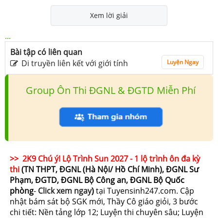
Xem lời giải
...
Bài tập có liên quan
Di truyền liên kết với giới tính
Luyện Ngay
Group Ôn Thi ĐGNL & ĐGTD Miễn Phí
>> 2K9 Chú ý! Lộ Trình Sun 2027 - 1 lộ trình ôn đa kỳ
thi
(TN THPT, ĐGNL (Hà Nội/ Hồ Chí Minh), ĐGNL Sư
Phạm, ĐGTD, ĐGNL Bộ Công an, ĐGNL Bộ Quốc
phòng
-
Click xem ngay
)
tại Tuyensinh247.com.
Cập
nhật bám sát bộ SGK mới, Thầy Cô giáo giỏi, 3 bước
chi tiết: Nền tảng lớp 12; Luyện thi chuyên sâu; Luyện