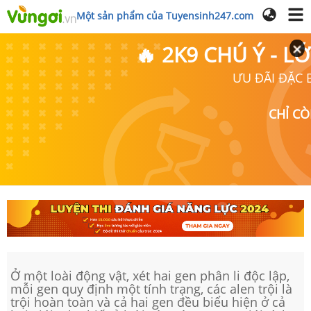
Một sản phẩm của Tuyensinh247.com
🔥 2K9 CHÚ Ý - 
ƯU ĐÃI ĐẶC B
CHỈ C
Ở một loài động vật, xét hai gen phân li độc lập,
mỗi gen quy định một tính trạng, các alen trội là
trội hoàn toàn và cả hai gen đều biểu hiện ở cả