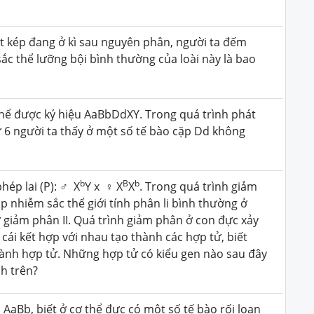
t kép đang ở kì sau nguyên phân, người ta đếm
ắc thể lưỡng bội bình thường của loài này là bao
thể được ký hiệu AaBbDdXY. Trong quá trình phát
ứ 6 người ta thấy ở một số tế bào cặp Dd không
b
B
b
hép lai (P): ♂ X
Y x ♀ X
X
. Trong quá trình giảm
ặp nhiễm sắc thể giới tính phân li bình thường ở
 giảm phân II. Quá trình giảm phân ở con đực xảy
 cái kết hợp với nhau tạo thành các hợp tử, biết
hành hợp tử. Những hợp tử có kiểu gen nào sau đây
nh trên?
 AaBb, biết ở cơ thể đực có một số tế bào rối loạn