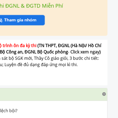
hi ĐGNL & ĐGTD Miễn Phí
ộ trình ôn đa kỳ thi
(TN THPT, ĐGNL (Hà Nội/ Hồ Chí
Bộ Công an, ĐGNL Bộ Quốc phòng
-
Click xem ngay
)
át bộ SGK mới, Thầy Cô giáo giỏi, 3 bước chi tiết:
u; Luyện đề đủ dạng đáp ứng mọi kì thi.
lệch bội?