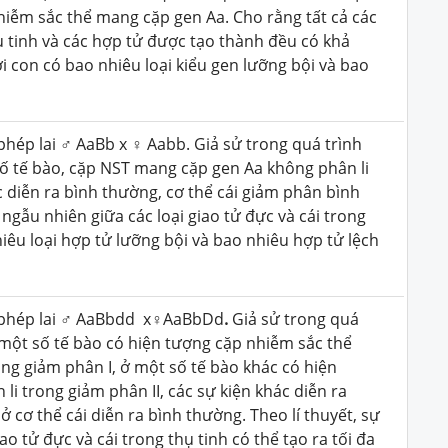
hiễm sắc thể mang cặp gen Aa. Cho rằng tất cả các
ụ tinh và các hợp tử được tạo thành đều có khả
ời con có bao nhiêu loại kiểu gen lưỡng bội và bao
 phép lai ♂ AaBb x ♀ Aabb. Giả sử trong quá trình
ố tế bào, cặp NST mang cặp gen Aa không phân li
c diễn ra bình thường, cơ thể cái giảm phân bình
 ngẫu nhiên giữa các loại giao tử đực và cái trong
hiêu loại hợp tử lưỡng bội và bao nhiêu hợp tử lệch
ét phép lai ♂ AaBbdd x♀AaBbDd
.
Giả sử trong quá
 một số tế bào có hiện tượng cặp nhiễm sắc thể
ng giảm phân I, ở một số tế bào khác có hiện
i trong giảm phân II, các sự kiện khác diễn ra
 cơ thể cái diễn ra bình thường. Theo lí thuyết, sự
ao tử đực và cái trong thụ tinh có thể tạo ra tối đa