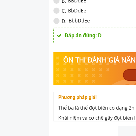
BBDdEE
B
.
BbDdEe
C
.
BbbDdEe
D
.
Đáp án đúng:
D
ÔN THI ĐÁNH GIÁ NĂNG
Phương pháp giải
Thể ba là thể đột biến có dạng 2n
Khái niệm và cơ chế gây đột biến 