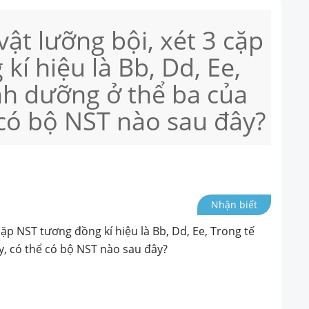
vật lưỡng bội, xét 3 cặp
í hiệu là Bb, Dd, Ee,
nh dưỡng ở thể ba của
ể có bộ NST nào sau đây?
Nhận biết
 cặp NST tương đồng kí hiệu là Bb, Dd, Ee, Trong tế
y, có thể có bộ NST nào sau đây?