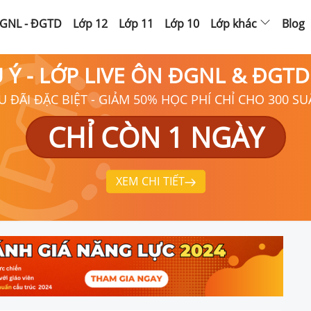
GNL - ĐGTD
Lớp 12
Lớp 11
Lớp 10
Lớp khác
Blog
Ú Ý - LỚP LIVE ÔN ĐGNL & ĐGT
U ĐÃI ĐẶC BIỆT - GIẢM 50% HỌC PHÍ CHỈ CHO 300 SU
CHỈ CÒN 1 NGÀY
XEM CHI TIẾT