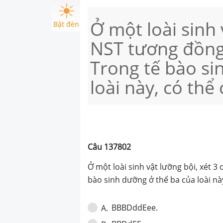
Ở một loài sinh 
Bật đèn
NST tương đồng k
Trong tế bào si
loài này, có th
Câu
137802
Ở một loài sinh vật lưỡng bội, xét 3
bào sinh dưỡng ở thể ba của loài nà
BBBDddEee.
A
.