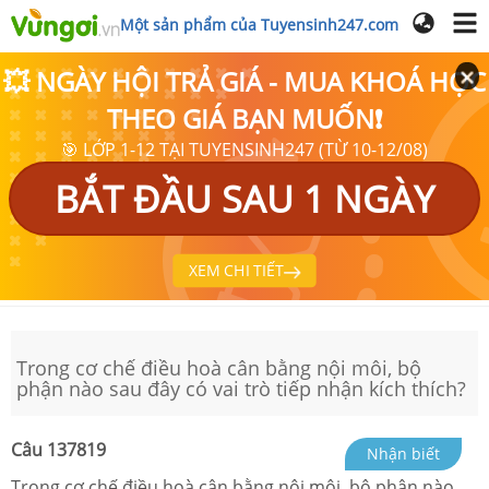
Một sản phẩm của Tuyensinh247.com
💥 NGÀY HỘI TRẢ GIÁ - MUA KHOÁ HỌC
THEO GIÁ BẠN MUỐN❗
🎯 LỚP 1-12 TẠI TUYENSINH247 (TỪ 10-12/08)
BẮT ĐẦU SAU 1 NGÀY
XEM CHI TIẾT
Trong cơ chế điều hoà cân bằng nội môi, bộ
phận nào sau đây có vai trò tiếp nhận kích thích?
Câu
137819
Nhận biết
Trong cơ chế điều hoà cân bằng nội môi, bộ phận nào