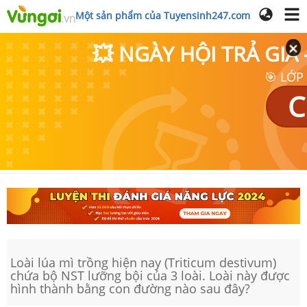
Một sản phẩm của Tuyensinh247.com
💥 NGÀY HỘI TRẢ GI
🎯 LỚP
C
Loài lúa mì trồng hiện nay (Triticum destivum)
chứa bộ NST lưỡng bội của 3 loài. Loài này được
hình thành bằng con đường nào sau đây?