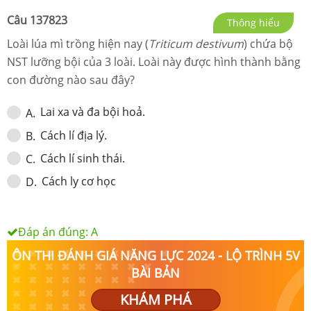
Câu
137823
Thông hiểu
Loài lúa mì trồng hiện nay (
Triticum destivum
) chứa bộ
NST lưỡng bội của 3 loài. Loài này được hình thành bằng
con đường nào sau đây?
Lai xa và đa bội hoả.
A
.
Cách lí địa lý.
B
.
Cách lí sinh thái.
C
.
Cách ly cơ học
D
.
Đáp án đúng:
A
ÔN THI ĐÁNH GIÁ NĂNG LỰC 2024 - LỘ TRÌNH 5V
BÀI BẢN
KHÁM PHÁ