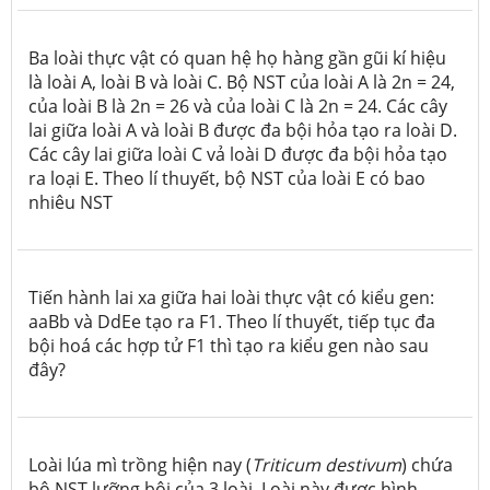
Ba loài thực vật có quan hệ họ hàng gần gũi kí hiệu
là loài A, loài B và loài C. Bộ NST của loài A là 2n = 24,
của loài B là 2n = 26 và của loài C là 2n = 24. Các cây
lai giữa loài A và loài B được đa bội hỏa tạo ra loài D.
Các cây lai giữa loài C vả loài D được đa bội hỏa tạo
ra loại E. Theo lí thuyết, bộ NST của loài E có bao
nhiêu NST
Tiến hành lai xa giữa hai loài thực vật có kiểu gen:
aaBb và DdEe tạo ra F1. Theo lí thuyết, tiếp tục đa
bội hoá các hợp tử F1 thì tạo ra kiểu gen nào sau
đây?
Loài lúa mì trồng hiện nay (
Triticum destivum
) chứa
bộ NST lưỡng bội của 3 loài. Loài này được hình