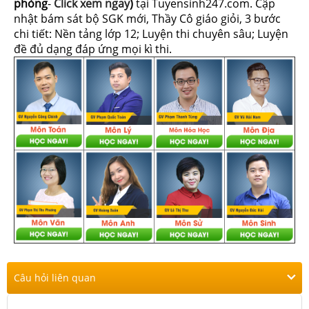
phòng
-
Click xem ngay
)
tại Tuyensinh247.com.
Cập
nhật bám sát bộ SGK mới, Thầy Cô giáo giỏi, 3 bước
chi tiết: Nền tảng lớp 12; Luyện thi chuyên sâu; Luyện
đề đủ dạng đáp ứng mọi kì thi.
Câu hỏi liên quan