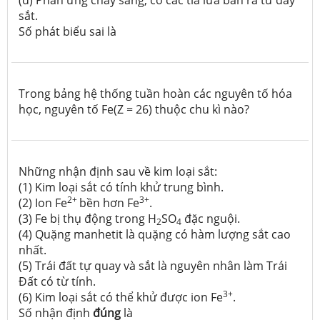
(d) Phản ứng cháy sáng, có các tia lửa bắn ra từ dây
sắt.
Số phát biểu sai là
Trong bảng hệ thống tuần hoàn các nguyên tố hóa
học, nguyên tố Fe(Z = 26) thuộc chu kì nào?
Những nhận định sau về kim loại sắt:
(1) Kim loại sắt có tính khử trung bình.
2+
3+
(2) Ion Fe
bền hơn Fe
.
(3) Fe bị thụ động trong H
SO
đặc nguội.
2
4
(4) Quặng manhetit là quặng có hàm lượng sắt cao
nhất.
(5) Trái đất tự quay và sắt là nguyên nhân làm Trái
Đất có từ tính.
3+
(6) Kim loại sắt có thể khử được ion Fe
.
Số nhận định
đúng
là