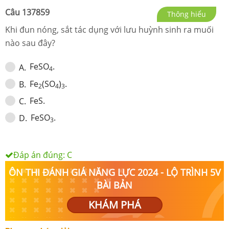
Câu
137859
Thông hiểu
Khi đun nóng, sắt tác dụng với lưu huỳnh sinh ra muối
nào sau đây?
FeSO
.
A
.
4
Fe
(SO
)
.
B
.
2
4
3
FeS.
C
.
FeSO
.
D
.
3
Đáp án đúng:
C
ÔN THI ĐÁNH GIÁ NĂNG LỰC 2024 - LỘ TRÌNH 5V
BÀI BẢN
KHÁM PHÁ