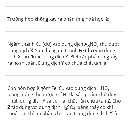
Trường hợp
không
xảy ra phản ứng hoá học là:
Ngâm thanh Cu (dư) vào dung dịch AgNO
thu được
3
dung dịch
X
. Sau đó ngâm thanh Fe (dư) vào dung
dịch
X
thu được dung dịch
Y
. Biết các phản ứng xảy
ra hoàn toàn. Dung dịch
Y
có chứa chất tan là:
Cho hỗn hợp
X
gồm Fe, Cu vào dung dịch HNO
3
loãng, nóng thu được khí NO là sản phẩm khử duy
nhất, dung dịch
Y
và còn lại chất rắn chưa tan
Z
. Cho
Z
tác dụng với dung dịch H
SO
loãng thấy có khí
2
4
thoát ra. Thành phần chất tan trong dung dịch
Y
là: