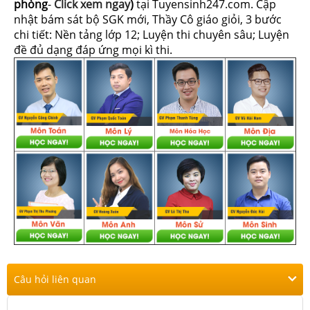
phòng
-
Click xem ngay
)
tại Tuyensinh247.com.
Cập
nhật bám sát bộ SGK mới, Thầy Cô giáo giỏi, 3 bước
chi tiết: Nền tảng lớp 12; Luyện thi chuyên sâu; Luyện
đề đủ dạng đáp ứng mọi kì thi.
Câu hỏi liên quan