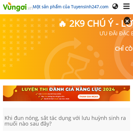
Một sản phẩm của Tuyensinh247.com
🔥 2K9 CHÚ Ý - 
ƯU ĐÃI ĐẶC B
CHỈ C
Khi đun nóng, sắt tác dụng với lưu huỳnh sinh ra
muối nào sau đây?