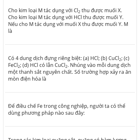
Cho kim loại M tác dụng với Cl
thu được muối X.
2
Cho kim loại M tác dụng với HCl thu được muối Y.
Nếu cho M tác dụng với muối X thu được muối Y. M
là
Có 4 dung dịch đựng riêng biệt: (a) HCl; (b) CuCl
; (c)
2
FeCl
; (d) HCl có lẫn CuCl
. Nhúng vào mỗi dung dịch
2
2
một thanh sắt nguyên chất. Số trường hợp xảy ra ăn
mòn điện hóa là
Để điều chế Fe trong công nghiệp, người ta có thể
dùng phương pháp nào sau đây: