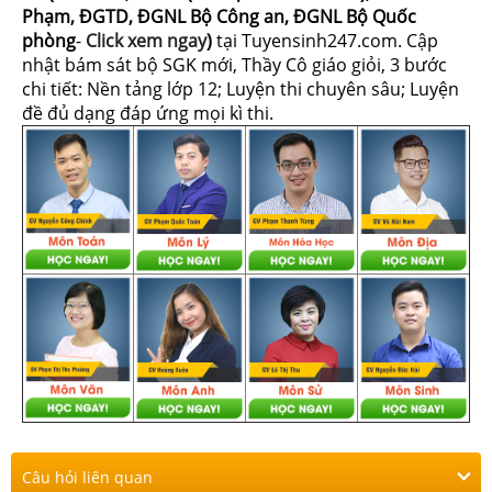
Phạm, ĐGTD, ĐGNL Bộ Công an, ĐGNL Bộ Quốc
phòng
-
Click xem ngay
)
tại Tuyensinh247.com.
Cập
nhật bám sát bộ SGK mới, Thầy Cô giáo giỏi, 3 bước
chi tiết: Nền tảng lớp 12; Luyện thi chuyên sâu; Luyện
đề đủ dạng đáp ứng mọi kì thi.
Câu hỏi liên quan