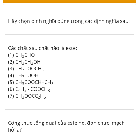
Hãy chọn định nghĩa đúng trong các định nghĩa sau:
Các chất sau chất nào là este:
(1) CH
CHO
3
(2) CH
CH
OH
3
2
(3) CH
COOCH
3
3
(4) CH
COOH
3
(5) CH
COOCH=CH
3
2
(6) C
H
- COOCH
6
5
3
(7) CH
OOCC
H
3
2
5
Công thức tổng quát của este no, đơn chức, mạch
hở là?