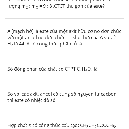
lượng m
: m
= 9 : 8 .CTCT thu gọn của este?
C
O
A (mạch hở) là este của một axit hữu cơ no đơn chức
với một ancol no đơn chức. Tỉ khối hơi của A so với
H
là 44. A có công thức phân tử là
2
Số đồng phân của chất có CTPT C
H
O
là
2
4
2
So với các axit, ancol có cùng số nguyên tử cacbon
thì este có nhiệt độ sôi
Hợp chất X có công thức cấu tạo: CH
CH
COOCH
.
3
2
3