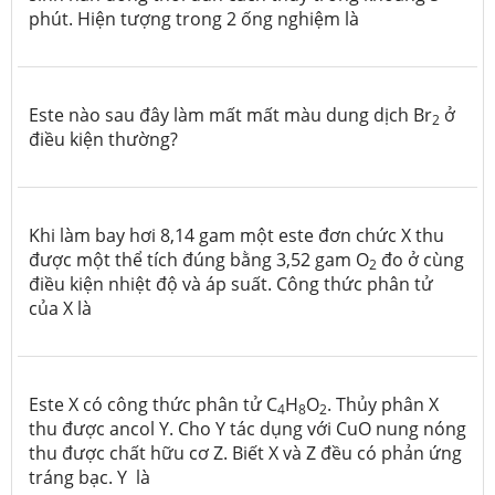
phút. Hiện tượng trong 2 ống nghiệm là
Este nào sau đây làm mất mất màu dung dịch Br
ở
2
điều kiện thường?
Khi làm bay hơi 8,14 gam một este đơn chức X thu
được một thể tích đúng bằng 3,52 gam O
đo ở cùng
2
điều kiện nhiệt độ và áp suất. Công thức phân tử
của X là
Este X có công thức phân tử C
H
O
. Thủy phân X
4
8
2
thu được ancol Y. Cho Y tác dụng với CuO nung nóng
thu được chất hữu cơ Z. Biết X và Z đều có phản ứng
tráng bạc. Y là