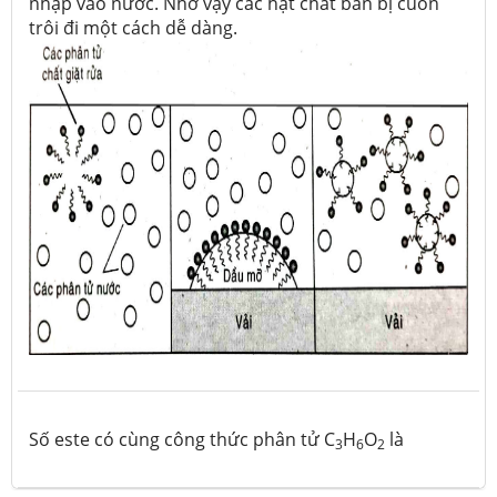
nhập vào nước. Nhờ vậy các hạt chất bẩn bị cuốn
trôi đi một cách dễ dàng.
Số este có cùng công thức phân tử C
H
O
là
3
6
2