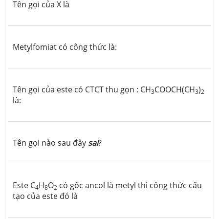
Tên gọi của X là
Metylfomiat có công thức là:
Tên gọi của este có CTCT thu gọn : CH
COOCH(CH
)
3
3
2
là:
Tên gọi nào sau đây
sai
?
Este C
H
O
có gốc ancol là metyl thì công thức cấu
4
8
2
tạo của este đó là