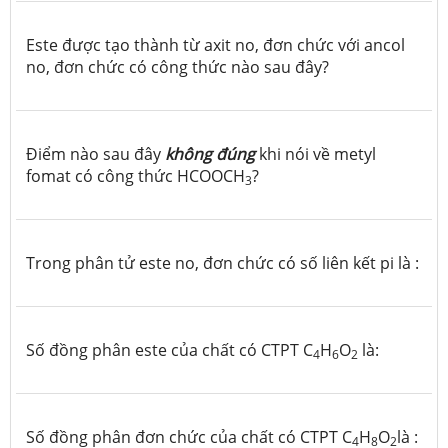
Este được tạo thành từ axit no, đơn chức với ancol
no, đơn chức có công thức nào sau đây?
Điểm nào sau đây
không đúng
khi nói về metyl
fomat có công thức HCOOCH
?
3
Trong phân tử este no, đơn chức có số liên kết pi là :
Số đồng phân este của chất có CTPT C
H
O
là:
4
6
2
Số đồng phân đơn chức của chất có CTPT C
H
O
là :
4
8
2