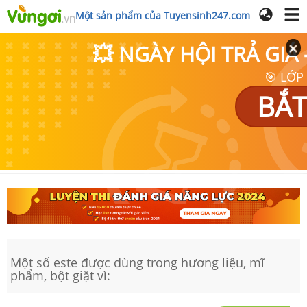
Một sản phẩm của Tuyensinh247.com
💥 NGÀY HỘI TRẢ GI
🎯 LỚP
BẮT
Một số este được dùng trong hương liệu, mĩ
phẩm, bột giặt vì: