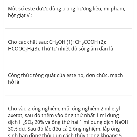
Một số este được dùng trong hương liệu, mĩ phẩm,
bột giặt vì:
Cho các chất sau: CH
OH (1); CH
COOH (2);
3
3
HCOOC
H
(3). Thứ tự nhiệt độ sôi giảm dần là
2
5
Công thức tổng quát của este no, đơn chức, mạch
hở là
Cho vào 2 ống nghiệm, mỗi ống nghiệm 2 ml etyl
axetat, sau đó thêm vào ống thứ nhất 1 ml dung
dịch H
SO
20% và ống thứ hai 1 ml dung dịch NaOH
2
4
30% dư. Sau đó lắc đều cả 2 ống nghiệm, lắp ống
sinh hàn đồng thời đun cách thủy trong khoảng 5