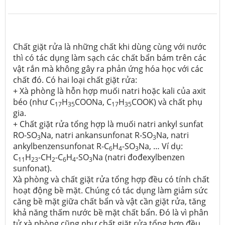
Chất giặt rửa là những chất khi dùng cùng với nước
thì có tác dụng làm sạch các chất bẩn bám trên các
vật rắn mà không gây ra phản ứng hóa học với các
chất đó. Có hai loại chất giặt rửa:
+ Xà phòng là hỗn hợp muối natri hoặc kali của axit
béo (như C
H
COONa, C
H
COOK) và chất phụ
17
35
17
35
gia.
+ Chất giặt rửa tổng hợp là muối natri ankyl sunfat
RO-SO
Na, natri ankansunfonat R-SO
Na, natri
3
3
ankylbenzensunfonat R-C
H
-SO
Na, … Ví dụ:
6
4
3
C
H
-CH
-C
H
-SO
Na (natri đođexylbenzen
11
23
2
6
4
3
sunfonat).
Xà phòng và chất giặt rửa tổng hợp đều có tính chất
hoạt động bề mặt. Chúng có tác dụng làm giảm sức
căng bề mặt giữa chất bẩn và vật cần giặt rửa, tăng
khả năng thấm nước bề mặt chất bẩn. Đó là vì phân
tử xà phòng cũng như chất giặt rửa tổng hợp đều