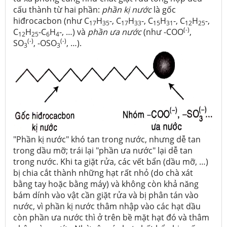
cấu thành từ hai phần:
phần kị nước
là gốc
hiđrocacbon (như C
H
-, C
H
-, C
H
-, C
H
-,
17
35
17
33
15
31
12
25
(-)
C
H
-C
H
-, …) và
phần ưa nước
(như -COO
,
12
25
6
4
(-)
(-)
SO
, -OSO
, …).
3
3
"Phần kị nước" khó tan trong nước, nhưng dễ tan
trong dầu mỡ; trái lại "phần ưa nước" lại dễ tan
trong nước. Khi ta giặt rửa, các vết bẩn (dầu mỡ, …)
bị chia cắt thành những hạt rất nhỏ (do chà xát
bằng tay hoặc bằng máy) và không còn khả năng
bám dính vào vật cần giặt rửa và bị phân tán vào
nước, vì phần kị nước thâm nhập vào các hạt dầu
còn phần ưa nước thì ở trên bề mặt hạt đó và thâm