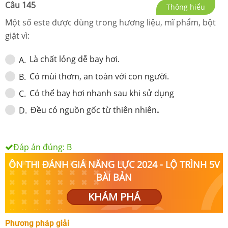
Câu
145
Thông hiểu
Một số este được dùng trong hương liệu, mĩ phẩm, bột
giặt vì:
Là chất lỏng dễ bay hơi.
A
.
Có mùi thơm, an toàn với con người.
B
.
Có thể bay hơi nhanh sau khi sử dụng
C
.
Đều có nguồn gốc từ thiên nhiên
.
D
.
Đáp án đúng:
B
ÔN THI ĐÁNH GIÁ NĂNG LỰC 2024 - LỘ TRÌNH 5V
BÀI BẢN
KHÁM PHÁ
Phương pháp giải