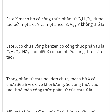
Este X mạch hở có công thức phân tử C
H
O
, được
5
8
2
tạo bởi một axit Y và một ancol Z. Vậy Y
không
thể là
Este X có chứa vòng benzen có công thức phân tử là
C
H
O
.
Hãy cho biết X có bao nhiêu công thức cấu
8
8
2
tạo?
Trong phân tử este no, đơn chức, mạch hở X có
chứa 36,36 % oxi về khối lượng. Số công thức cấu
tạo thoả mãn công thức phân tử của este X là
Một este hữu cơ đơn chức X có thành phần khối