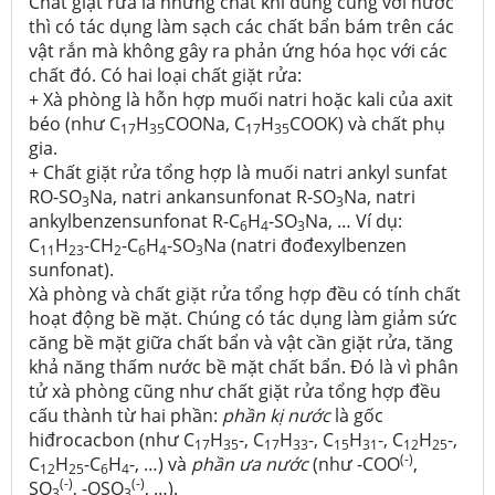
Chất giặt rửa là những chất khi dùng cùng với nước
thì có tác dụng làm sạch các chất bẩn bám trên các
vật rắn mà không gây ra phản ứng hóa học với các
chất đó. Có hai loại chất giặt rửa:
+ Xà phòng là hỗn hợp muối natri hoặc kali của axit
béo (như C
H
COONa, C
H
COOK) và chất phụ
17
35
17
35
gia.
+ Chất giặt rửa tổng hợp là muối natri ankyl sunfat
RO-SO
Na, natri ankansunfonat R-SO
Na, natri
3
3
ankylbenzensunfonat R-C
H
-SO
Na, … Ví dụ:
6
4
3
C
H
-CH
-C
H
-SO
Na (natri đođexylbenzen
11
23
2
6
4
3
sunfonat).
Xà phòng và chất giặt rửa tổng hợp đều có tính chất
hoạt động bề mặt. Chúng có tác dụng làm giảm sức
căng bề mặt giữa chất bẩn và vật cần giặt rửa, tăng
khả năng thấm nước bề mặt chất bẩn. Đó là vì phân
tử xà phòng cũng như chất giặt rửa tổng hợp đều
cấu thành từ hai phần:
phần kị nước
là gốc
hiđrocacbon (như C
H
-, C
H
-, C
H
-, C
H
-,
17
35
17
33
15
31
12
25
(-)
C
H
-C
H
-, …) và
phần ưa nước
(như -COO
,
12
25
6
4
(-)
(-)
SO
, -OSO
, …).
3
3