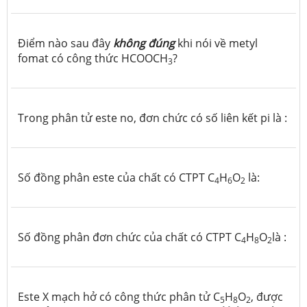
Điểm nào sau đây
không đúng
khi nói về metyl
fomat có công thức HCOOCH
?
3
Trong phân tử este no, đơn chức có số liên kết pi là :
Số đồng phân este của chất có CTPT C
H
O
là:
4
6
2
Số đồng phân đơn chức của chất có CTPT C
H
O
là :
4
8
2
Este X mạch hở có công thức phân tử C
H
O
, được
5
8
2