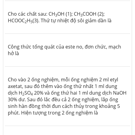
Cho các chất sau: CH
OH (1); CH
COOH (2);
3
3
HCOOC
H
(3). Thứ tự nhiệt độ sôi giảm dần là
2
5
Công thức tổng quát của este no, đơn chức, mạch
hở là
Cho vào 2 ống nghiệm, mỗi ống nghiệm 2 ml etyl
axetat, sau đó thêm vào ống thứ nhất 1 ml dung
dịch H
SO
20% và ống thứ hai 1 ml dung dịch NaOH
2
4
30% dư. Sau đó lắc đều cả 2 ống nghiệm, lắp ống
sinh hàn đồng thời đun cách thủy trong khoảng 5
phút. Hiện tượng trong 2 ống nghiệm là