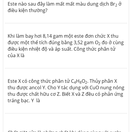
Este nào sau đây làm mất mất màu dung dịch Br
ở
2
điều kiện thường?
Khi làm bay hơi 8,14 gam một este đơn chức X thu
được một thể tích đúng bằng 3,52 gam O
đo ở cùng
2
điều kiện nhiệt độ và áp suất. Công thức phân tử
của X là
Este X có công thức phân tử C
H
O
. Thủy phân X
4
8
2
thu được ancol Y. Cho Y tác dụng với CuO nung nóng
thu được chất hữu cơ Z. Biết X và Z đều có phản ứng
tráng bạc. Y là