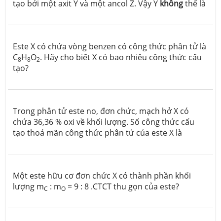
tạo bởi một axit Y và một ancol Z. Vậy Y
không
thể là
Este X có chứa vòng benzen có công thức phân tử là
C
H
O
.
Hãy cho biết X có bao nhiêu công thức cấu
8
8
2
tạo?
Trong phân tử este no, đơn chức, mạch hở X có
chứa 36,36 % oxi về khối lượng. Số công thức cấu
tạo thoả mãn công thức phân tử của este X là
Một este hữu cơ đơn chức X có thành phần khối
lượng m
: m
= 9 : 8 .CTCT thu gọn của este?
C
O