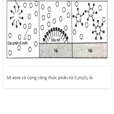
Số este có cùng công thức phân tử C
H
O
là
3
6
2