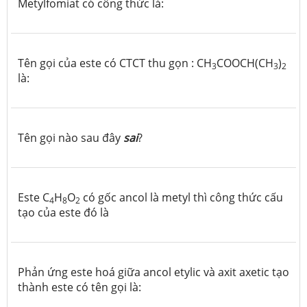
Metylfomiat có công thức là:
Tên gọi của este có CTCT thu gọn : CH
COOCH(CH
)
3
3
2
là:
Tên gọi nào sau đây
sai
?
Este C
H
O
có gốc ancol là metyl thì công thức cấu
4
8
2
tạo của este đó là
Phản ứng este hoá giữa ancol etylic và axit axetic tạo
thành este có tên gọi là: