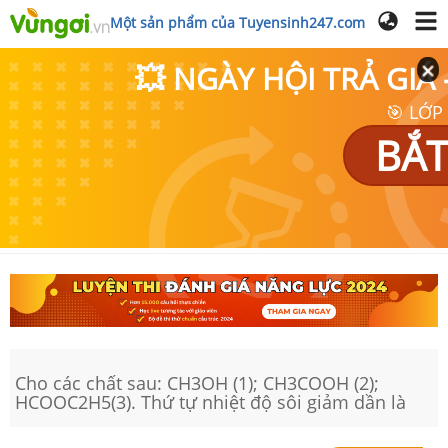
Một sản phẩm của Tuyensinh247.com
💥 NGÀY HỘI TRẢ GI
🎯 LỚP
BẮT
Cho các chất sau: CH3OH (1); CH3COOH (2);
HCOOC2H5(3). Thứ tự nhiệt độ sôi giảm dần là