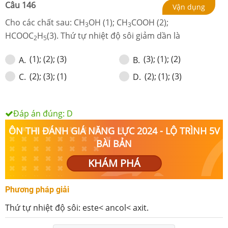
Câu
146
Vận dụng
Cho các chất sau: CH
OH (1); CH
COOH (2);
3
3
HCOOC
H
(3). Thứ tự nhiệt độ sôi giảm dần là
2
5
(1); (2); (3)
(3); (1); (2)
A
.
B
.
(2); (3); (1)
(2); (1); (3)
C
.
D
.
Đáp án đúng:
D
ÔN THI ĐÁNH GIÁ NĂNG LỰC 2024 - LỘ TRÌNH 5V
BÀI BẢN
KHÁM PHÁ
Phương pháp giải
Thứ tự nhiệt độ sôi: este< ancol< axit.