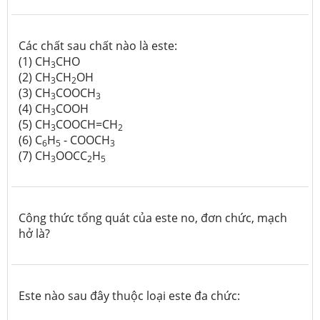
Các chất sau chất nào là este:
(1) CH
CHO
3
(2) CH
CH
OH
3
2
(3) CH
COOCH
3
3
(4) CH
COOH
3
(5) CH
COOCH=CH
3
2
(6) C
H
- COOCH
6
5
3
(7) CH
OOCC
H
3
2
5
Công thức tổng quát của este no, đơn chức, mạch
hở là?
Este nào sau đây thuộc loại este đa chức: