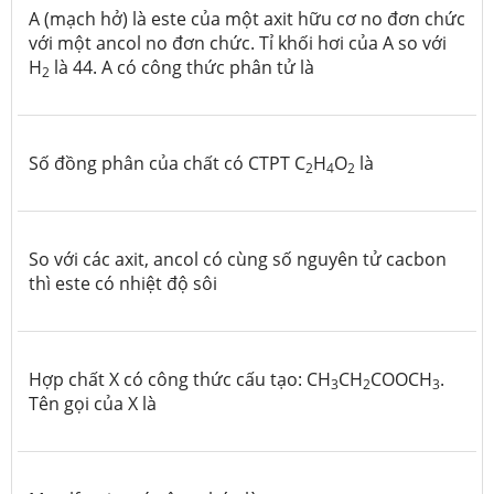
A (mạch hở) là este của một axit hữu cơ no đơn chức
với một ancol no đơn chức. Tỉ khối hơi của A so với
H
là 44. A có công thức phân tử là
2
Số đồng phân của chất có CTPT C
H
O
là
2
4
2
So với các axit, ancol có cùng số nguyên tử cacbon
thì este có nhiệt độ sôi
Hợp chất X có công thức cấu tạo: CH
CH
COOCH
.
3
2
3
Tên gọi của X là