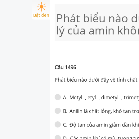
Phát biểu nào dư
Bật đèn
lý của amin khô
Câu
1496
Phát biểu nào dưới đây về tính chất
Metyl- , etyl- , dimetyl- , trim
A
.
Anilin là chất lỏng, khó tan 
B
.
Độ tan của amin giảm dần khi
C
.
Các amin khí có mùi tương t
D
.