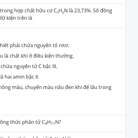
 trong hợp chất hữu cơ C
H
N là 23,73%. Số đồng
x
y
ữ kiện trên là
hiết phải chứa nguyên tố nitơ.
 là chất khí ở điều kiện thường.
chứa nguyên tử C bậc III.
à hai amin bậc II.
 không màu, chuyển màu nâu đen khi để lâu trong
công thức phân tử C
H
N?
4
11