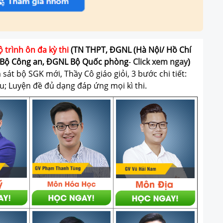
ộ trình ôn đa kỳ thi
(TN THPT, ĐGNL (Hà Nội/ Hồ Chí
Bộ Công an, ĐGNL Bộ Quốc phòng
-
Click xem ngay
)
át bộ SGK mới, Thầy Cô giáo giỏi, 3 bước chi tiết:
u; Luyện đề đủ dạng đáp ứng mọi kì thi.