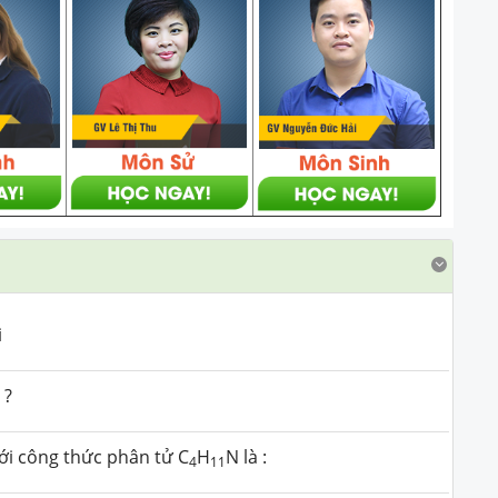
i
 ?
i công thức phân tử C
H
N là :
4
11