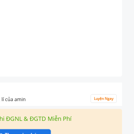
 lí của amin
Luyện Ngay
hi ĐGNL & ĐGTD Miễn Phí