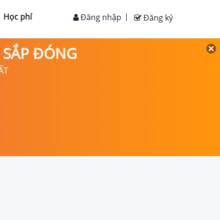
Học phí
Đăng nhập
Đăng ký
D SẮP ĐÓNG
ẤT