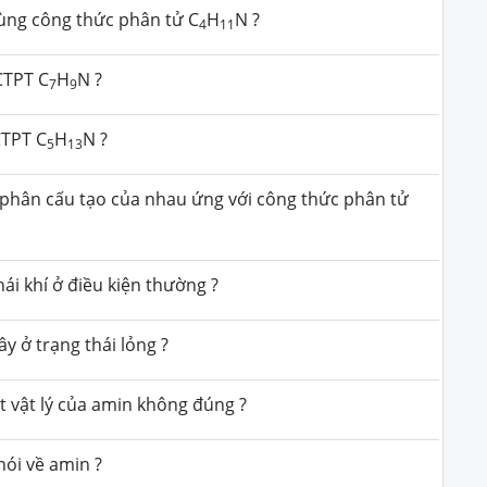
ùng công thức phân tử C
H
N ?
4
11
CTPT C
H
N ?
7
9
CTPT C
H
N ?
5
13
 phân cấu tạo của nhau ứng với công thức phân tử
hái khí ở điều kiện thường ?
y ở trạng thái lỏng ?
t vật lý của amin không đúng ?
nói về amin ?