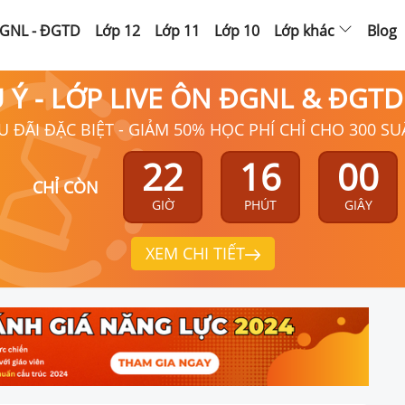
GNL - ĐGTD
Lớp 12
Lớp 11
Lớp 10
Lớp khác
Blog
Ú Ý - LỚP LIVE ÔN ĐGNL & ĐGT
U ĐÃI ĐẶC BIỆT - GIẢM 50% HỌC PHÍ CHỈ CHO 300 SU
22
15
59
CHỈ CÒN
GIỜ
PHÚT
GIÂY
XEM CHI TIẾT