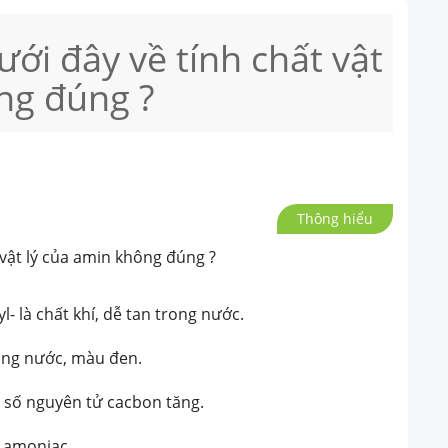
ới đây về tính chất vật
ng đúng ?
Thông hiểu
 vật lý của amin không đúng ?
etyl- là chất khí, dễ tan trong nước.
trong nước, màu đen.
 số nguyên tử cacbon tăng.
ự amoniac.