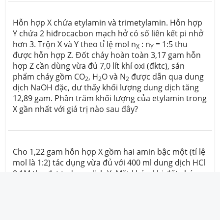
Hỗn hợp X chứa etylamin và trimetylamin. Hỗn hợp
Y chứa 2 hiđrocacbon mạch hở có số liên kết pi nhở
hơn 3. Trộn X và Y theo tỉ lệ mol n
: n
= 1:5 thu
X
Y
được hỗn hợp Z. Đốt cháy hoàn toàn 3,17 gam hỗn
hợp Z cần dùng vừa đủ 7,0 lít khí oxi (đktc), sản
phẩm cháy gồm CO
, H
O và N
được dẫn qua dung
2
2
2
dịch NaOH đặc, dư thấy khối lượng dung dịch tăng
12,89 gam. Phần trăm khối lượng của etylamin trong
X gần nhất với giá trị nào sau đây?
Cho 1,22 gam hỗn hợp X gồm hai amin bậc một (tỉ lệ
mol là 1:2) tác dụng vừa đủ với 400 ml dung dịch HCl
0,1M thu được dung dịch Y. Mặt khác, khi đốt cháy
hoàn toàn 0,09 mol hỗn hợp X thu được hỗn hợp khí
và hơi. Dẫn toàn bộ hỗn hợp khí và hơi đó vào dung
dịch Ba(OH)
dư, lạnh thì thu được m gam kết tủa và
2
thoát ra 1,344 lít (đktc) một khí duy nhất. Giá trị của