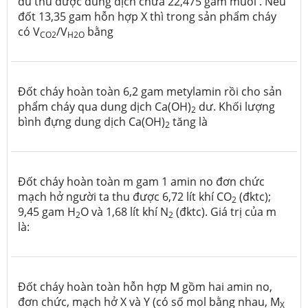
đủ thu được dung dịch chứa 22,475 gam muối . Nếu
đốt 13,35 gam hỗn hợp X thì trong sản phẩm cháy
có V
/V
bằng
CO2
H2O
Đốt cháy hoàn toàn 6,2 gam metylamin rồi cho sản
phẩm cháy qua dung dịch Ca(OH)
dư. Khối lượng
2
bình đựng dung dịch Ca(OH)
tăng là
2
Đốt cháy hoàn toàn m gam 1 amin no đơn chức
mạch hở người ta thu được 6,72 lít khí CO
(đktc);
2
9,45 gam H
O và 1,68 lít khí N
(đktc). Giá trị của m
2
2
là:
Đốt cháy hoàn toàn hỗn hợp M gồm hai amin no,
đơn chức, mạch hở X và Y (có số mol bằng nhau, M
X