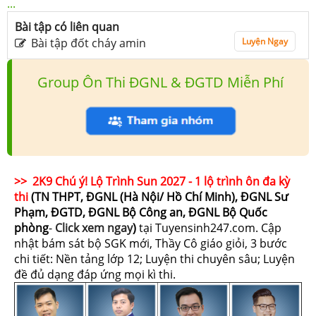
...
Bài tập có liên quan
Bài tập đốt cháy amin
Luyện Ngay
Group Ôn Thi ĐGNL & ĐGTD Miễn Phí
>> 2K9 Chú ý! Lộ Trình Sun 2027 - 1 lộ trình ôn đa kỳ
thi
(TN THPT, ĐGNL (Hà Nội/ Hồ Chí Minh), ĐGNL Sư
Phạm, ĐGTD, ĐGNL Bộ Công an, ĐGNL Bộ Quốc
phòng
-
Click xem ngay
)
tại Tuyensinh247.com.
Cập
nhật bám sát bộ SGK mới, Thầy Cô giáo giỏi, 3 bước
chi tiết: Nền tảng lớp 12; Luyện thi chuyên sâu; Luyện
đề đủ dạng đáp ứng mọi kì thi.