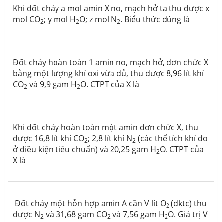
Khi đốt cháy a mol amin X no, mạch hở ta thu được x
mol CO
; y mol H
O; z mol N
. Biểu thức đúng là
2
2
2
Đốt cháy hoàn toàn 1 amin no, mạch hở, đơn chức X
bằng một lượng khí oxi vừa đủ, thu được 8,96 lít khí
CO
và 9,9 gam H
O. CTPT của X là
2
2
Khi đốt cháy hoàn toàn một amin đơn chức X, thu
được 16,8 lít khí CO
; 2,8 lít khí N
(các thể tích khí đo
2
2
ở điều kiện tiêu chuẩn) và 20,25 gam H
O. CTPT của
2
X là
Đốt cháy một hỗn hợp amin A cần V lít O
(đktc) thu
2
được N
và 31,68 gam CO
và 7,56 gam H
O. Giá trị V
2
2
2