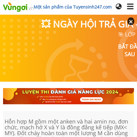
Một sản phẩm của Tuyensinh247.com
💥 NGÀY HỘI TRẢ GI
🎯 LỚP
BẮT Đ
SAU
Hỗn hợp M gồm một anken và hai amin no, đơn
chức, mạch hở X và Y là đồng đẳng kế tiếp (MX<
MY). Đốt cháy hoàn toàn một lượng M cần dùng