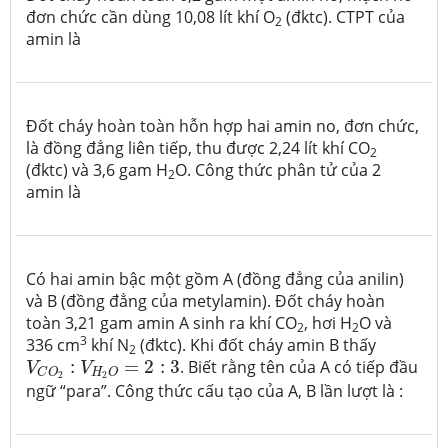
đơn chức cần dùng 10,08 lít khí O
(đktc). CTPT của
2
amin là
Đốt cháy hoàn toàn hỗn hợp hai amin no, đơn chức,
là đồng đẳng liên tiếp, thu được 2,24 lít khí CO
2
(đktc) và 3,6 gam H
O. Công thức phân tử của 2
2
amin là
Có hai amin bậc một gồm A (đồng đẳng của anilin)
và B (đồng đẳng của metylamin). Đốt cháy hoàn
toàn 3,21 gam amin A sinh ra khí CO
, hơi H
O và
2
2
3
336 cm
khí N
(đktc). Khi đốt cháy amin B thấy
2
V
C
O
2
:
V
H
2
O
=
2
:
3
:
=
2
:
3
. Biết rằng tên của A có tiếp đầu
V
V
H
O
C
O
2
2
ngữ “para”. Công thức cấu tạo của A, B lần lượt là :