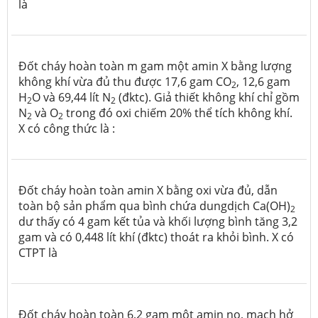
là
Đốt cháy hoàn toàn m gam một amin X bằng lượng
không khí vừa đủ thu được 17,6 gam CO
, 12,6 gam
2
H
O và 69,44 lít N
(đktc). Giả thiết không khí chỉ gồm
2
2
N
và O
trong đó oxi chiếm 20% thể tích không khí.
2
2
X có công thức là :
Đốt cháy hoàn toàn amin X bằng oxi vừa đủ, dẫn
toàn bộ sản phẩm qua bình chứa dungdịch Ca(OH)
2
dư thấy có 4 gam kết tủa và khối lượng bình tăng 3,2
gam và có 0,448 lít khí (đktc) thoát ra khỏi bình. X có
CTPT là
Đốt cháy hoàn toàn 6,2 gam một amin no, mạch hở