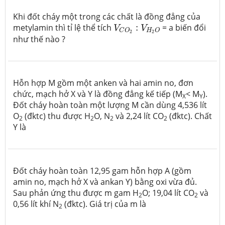
Khi đốt cháy một trong các chất là đồng đẳng của
V
C
O
2
:
V
H
2
O
metylamin thì tỉ lệ thể tích
:
= a biến đổi
V
V
H
O
C
O
2
2
như thế nào ?
Hỗn hợp M gồm một anken và hai amin no, đơn
chức, mạch hở X và Y là đồng đẳng kế tiếp (M
< M
).
X
Y
Đốt cháy hoàn toàn một lượng M cần dùng 4,536 lít
O
(đktc) thu được H
O, N
và 2,24 lít CO
(đktc). Chất
2
2
2
2
Y là
Đốt cháy hoàn toàn 12,95 gam hỗn hợp A (gồm
amin no, mạch hở X và ankan Y) bằng oxi vừa đủ.
Sau phản ứng thu được m gam H
O; 19,04 lít CO
và
2
2
0,56 lít khí N
(đktc). Giá trị của m là
2