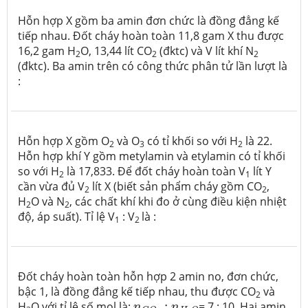
Hỗn hợp X gồm ba amin đơn chức là đồng đẳng kế
tiếp nhau. Đốt cháy hoàn toàn 11,8 gam X thu được
16,2 gam H
O, 13,44 lít CO
(đktc) và V lít khí N
2
2
2
(đktc). Ba amin trên có công thức phân tử lần lượt là
:
Hỗn hợp X gồm O
và O
có tỉ khối so với H
là 22.
2
3
2
Hỗn hợp khí Y gồm metylamin và etylamin có tỉ khối
so với H
là 17,833. Để đốt cháy hoàn toàn V
lít Y
2
1
cần vừa đủ V
lít X (biết sản phẩm cháy gồm CO
,
2
2
H
O và N
, các chất khí khi đo ở cùng điều kiện nhiệt
2
2
độ, áp suất). Tỉ lệ V
: V
là :
1
2
Đốt cháy hoàn toàn hỗn hợp 2 amin no, đơn chức,
bậc 1, là đồng đẳng kế tiếp nhau, thu được CO
và
2
n
C
O
2
:
n
H
2
O
H
O với tỉ lệ số mol là:
:
= 7 : 10. Hai amin
n
n