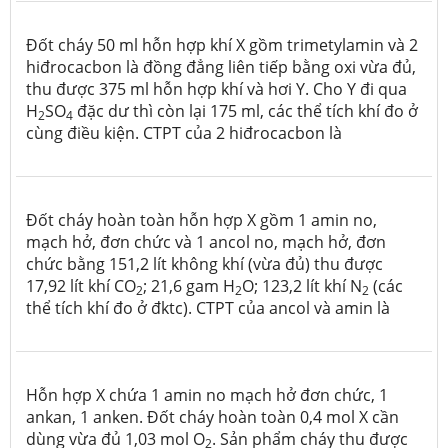
Đốt cháy 50 ml hỗn hợp khí X gồm trimetylamin và 2
hiđrocacbon là đồng đẳng liên tiếp bằng oxi vừa đủ,
thu được 375 ml hỗn hợp khí và hơi Y. Cho Y đi qua
H
SO
đặc dư thì còn lại 175 ml, các thể tích khí đo ở
2
4
cùng điều kiện. CTPT của 2 hiđrocacbon là
Đốt cháy hoàn toàn hỗn hợp X gồm 1 amin no,
mạch hở, đơn chức và 1 ancol no, mạch hở, đơn
chức bằng 151,2 lít không khí (vừa đủ) thu được
17,92 lít khí CO
; 21,6 gam H
O; 123,2 lít khí N
(các
2
2
2
thể tích khí đo ở đktc). CTPT của ancol và amin là
Hỗn hợp X chứa 1 amin no mạch hở đơn chức, 1
ankan, 1 anken. Đốt cháy hoàn toàn 0,4 mol X cần
dùng vừa đủ 1,03 mol O
. Sản phẩm cháy thu được
2