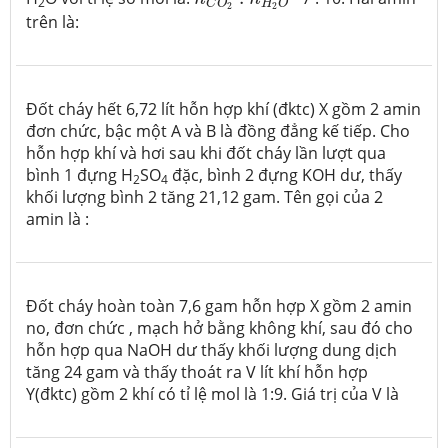
2
H
O
C
O
2
2
trên là:
Đốt cháy hết 6,72 lít hỗn hợp khí (đktc) X gồm 2 amin
đơn chức, bậc một A và B là đồng đẳng kế tiếp. Cho
hỗn hợp khí và hơi sau khi đốt cháy lần lượt qua
bình 1 đựng H
SO
đặc, bình 2 đựng KOH dư, thấy
2
4
khối lượng bình 2 tăng 21,12 gam. Tên gọi của 2
amin là :
Đốt cháy hoàn toàn 7,6 gam hỗn hợp X gồm 2 amin
no, đơn chức , mạch hở bằng không khí, sau đó cho
hỗn hợp qua NaOH dư thấy khối lượng dung dịch
tăng 24 gam và thấy thoát ra V lít khí hỗn hợp
Y(đktc) gồm 2 khí có tỉ lệ mol là 1:9. Giá trị của V là