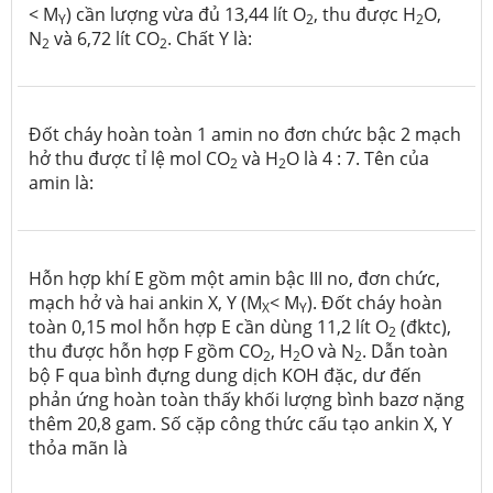
< M
) cần lượng vừa đủ 13,44 lít O
, thu được H
O,
Y
2
2
N
và 6,72 lít CO
. Chất Y là:
2
2
Đốt cháy hoàn toàn 1 amin no đơn chức bậc 2 mạch
hở thu được tỉ lệ mol CO
và H
O là 4 : 7. Tên của
2
2
amin là:
Hỗn hợp khí E gồm một amin bậc III no, đơn chức,
mạch hở và hai ankin X, Y (M
< M
). Đốt cháy hoàn
X
Y
toàn 0,15 mol hỗn hợp E cần dùng 11,2 lít O
(đktc),
2
thu được hỗn hợp F gồm CO
, H
O và N
. Dẫn toàn
2
2
2
bộ F qua bình đựng dung dịch KOH đặc, dư đến
phản ứng hoàn toàn thấy khối lượng bình bazơ nặng
thêm 20,8 gam. Số cặp công thức cấu tạo ankin X, Y
thỏa mãn là