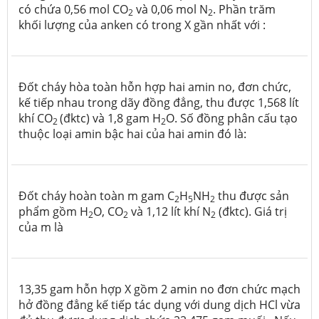
có chứa 0,56 mol CO
và 0,06 mol N
. Phần trăm
2
2
khối lượng của anken có trong X gần nhất với :
Đốt cháy hòa toàn hỗn hợp hai amin no, đơn chức,
kế tiếp nhau trong dãy đồng đẳng, thu được 1,568 lít
khí CO
(đktc) và 1,8 gam H
O. Số đồng phân cấu tạo
2
2
thuộc loại amin bậc hai của hai amin đó là:
Đốt cháy hoàn toàn m gam C
H
NH
thu được sản
2
5
2
phẩm gồm H
O, CO
và 1,12 lít khí N
(đktc). Giá trị
2
2
2
của m là
13,35 gam hỗn hợp X gồm 2 amin no đơn chức mạch
hở đồng đẳng kế tiếp tác dụng với dung dịch HCl vừa