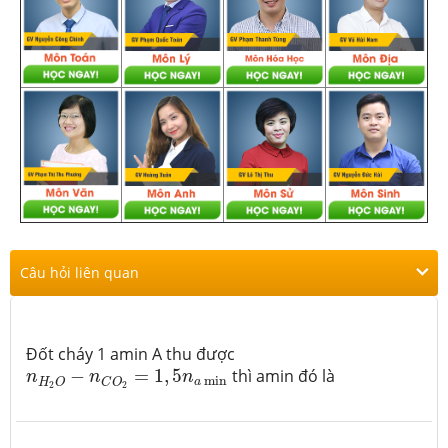
Câu hỏi liên quan
Đốt cháy 1 amin A thu được
n
H
2
O
−
n
C
O
2
=
1
,
5
n
a
min
−
=
1
,
5
thì amin đó là
n
n
n
min
a
H
O
C
O
2
2