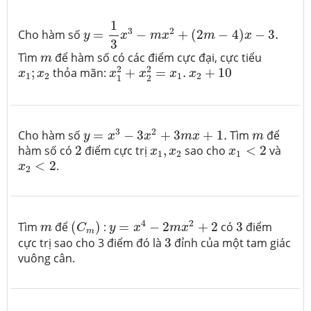
y
=
1
3
x
3
−
m
x
2
+
(
2
m
−
4
)
x
−
3.
1
3
2
Cho hàm số
=
−
+
(
2
−
4
)
−
3.
y
x
m
x
m
x
3
m
Tìm
để hàm số có các điểm cực đại, cực tiểu
m
x
1
2
+
x
2
2
=
x
1
.
x
2
+
10
x
1
;
x
2
2
2
;
thỏa mãn:
+
=
.
+
10
x
x
x
x
x
x
1
2
1
2
1
2
y
=
x
3
−
3
x
2
+
3
m
x
+
1.
m
3
2
Cho hàm số
=
−
3
+
3
+
1.
Tìm
để
y
x
x
m
x
m
2
x
1
<
2
x
1
,
x
2
hàm số có
2
điểm cực trị
,
sao cho
<
2
và
x
x
x
1
2
1
x
2
<
2
<
2
.
x
2
y
=
x
4
−
2
m
x
2
+
2
(
C
m
)
3
m
4
2
Tìm
để
(
)
:
=
−
2
+
2
có
3
điểm
m
C
y
x
m
x
m
3
cực trị sao cho 3 điểm đó là
3
đỉnh của một tam giác
vuông cân.