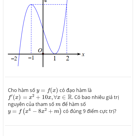
y
=
f
(
x
)
Cho hàm số
=
(
)
có đạo hàm là
y
f
x
f
′
(
x
)
=
x
2
+
10
x
,
∀
x
∈
R
′
2
R
(
)
=
+
10
,
∀
∈
. Có bao nhiêu giá trị
f
x
x
x
x
m
nguyên của tham số
để hàm số
m
y
=
f
(
x
4
−
8
x
2
+
m
)
4
2
=
−
8
+
có đúng 9 điểm cực trị?
(
)
y
f
x
x
m