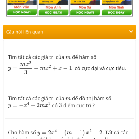
Câu hỏi liên quan
m
Tìm tất cả các giá trị của
để hàm số
m
y
=
m
x
3
3
−
m
x
2
+
x
−
1
3
m
x
2
=
−
+
−
1
có cực đại và cực tiểu.
y
m
x
x
3
m
Tìm tất cả các giá trị của
để đồ thị hàm số
m
y
=
−
x
4
+
2
m
x
2
3
4
2
=
−
+
2
có
3
điểm cực trị ?
y
x
m
x
y
=
2
x
4
−
(
m
+
1
)
x
2
−
2.
4
2
Cho hàm số
=
2
−
(
+
1
)
−
2.
Tất cả các
y
x
m
x
1
m