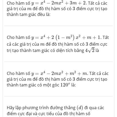
y
=
x
4
−
2
m
x
2
+
3
m
+
2.
4
2
Cho hàm số
=
−
2
+
3
+
2.
Tất cả các
y
x
m
x
m
3
m
giá trị của
để đồ thị hàm số có
3
điểm cực trị tạo
m
thành tam giác đều là:
y
=
x
4
+
2
(
1
−
m
2
)
x
2
+
m
+
1.
4
2
2
Cho hàm số
=
+
2
1
−
+
+
1.
Tất
(
)
y
x
m
x
m
3
m
cả các giá trị của
để đồ thị hàm số có
3
điểm cực
m
4
2
√
trị tạo thành tam giác có diện tích bằng
4
2
là
y
=
x
4
−
2
m
x
2
+
m
2
+
m
.
4
2
2
Cho hàm số
=
−
2
+
+
.
Tất cả các
y
x
m
x
m
m
3
m
giá trị của
để đồ thị hàm số có
3
điểm cực trị tạo
m
120
o
o
thành tam giác có một góc
120
là:
(
d
)
Hãy lập phương trình đường thẳng
(
)
đi qua các
d
điểm cực đại và cực tiểu của đồ thị hàm số
y
=
x
3
+
3
m
x
2
−
3
x