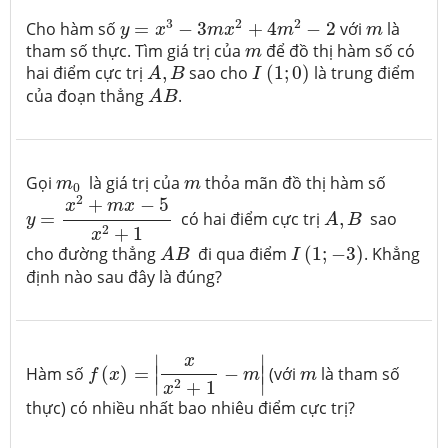
y
=
x
3
−
3
m
x
2
+
4
m
2
−
2
m
3
2
2
Cho hàm số
=
−
3
+
4
−
2
với
là
y
x
m
x
m
m
m
tham số thực. Tìm giá trị của
để đồ thị hàm số có
m
A
,
B
I
(
1
;
0
)
hai điểm cực trị
,
sao cho
(
1
;
0
)
là trung điểm
A
B
I
A
B
của đoạn thẳng
.
A
B
m
0
m
Gọi
là giá trị của
thỏa mãn đồ thị hàm số
m
m
0
y
=
x
2
+
m
x
−
5
x
2
+
1
2
+
−
5
A
,
B
x
m
x
=
có hai điểm cực trị
,
sao
y
A
B
2
+
1
x
A
B
I
(
1
;
−
3
)
cho đường thẳng
đi qua điểm
(
1
;
−
3
)
. Khẳng
A
B
I
định nào sau đây là đúng?
f
(
x
)
=
|
x
x
2
+
1
−
m
|
∣
∣
x
m
∣
∣
Hàm số
(
)
=
−
(với
là tham số
f
x
m
m
∣
∣
2
+
1
x
thực) có nhiều nhất bao nhiêu điểm cực trị?