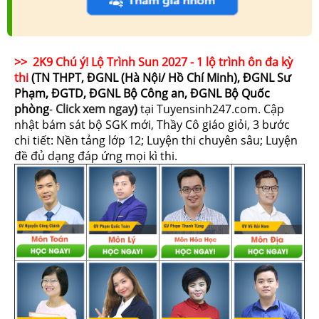
>> 2K9 Chú ý! Lộ Trình Sun 2027 - 1 lộ trình ôn đa kỳ
thi
(TN THPT, ĐGNL (Hà Nội/ Hồ Chí Minh), ĐGNL Sư
Phạm, ĐGTD, ĐGNL Bộ Công an, ĐGNL Bộ Quốc
phòng
-
Click xem ngay
)
tại Tuyensinh247.com.
Cập
nhật bám sát bộ SGK mới, Thầy Cô giáo giỏi, 3 bước
chi tiết: Nền tảng lớp 12; Luyện thi chuyên sâu; Luyện
đề đủ dạng đáp ứng mọi kì thi.