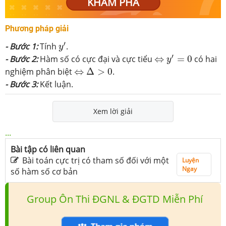
KHÁM PHÁ
Phương pháp giải
y
′
′
- Bước 1:
Tính
.
y
⇔
y
′
=
0
′
- Bước 2:
Hàm số có cực đại và cực tiểu
⇔
=
0
có hai
y
⇔
Δ
>
0
nghiệm phân biệt
⇔
Δ
>
0
.
- Bước 3:
Kết luận.
Xem lời giải
...
Bài tập có liên quan
Bài toán cực trị có tham số đối với một
Luyện
Ngay
số hàm số cơ bản
Group Ôn Thi ĐGNL & ĐGTD Miễn Phí