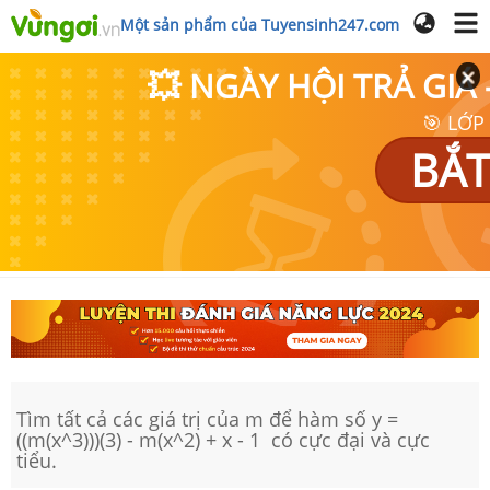
Một sản phẩm của Tuyensinh247.com
💥 NGÀY HỘI TRẢ GI
🎯 LỚP
BẮT
Tìm tất cả các giá trị của m để hàm số y =
((m(x^3)))(3) - m(x^2) + x - 1 có cực đại và cực
tiểu.