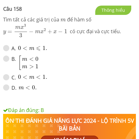
Câu
158
Thông hiểu
m
Tìm tất cả các giá trị của
để hàm số
m
y
=
m
x
3
3
−
m
x
2
+
x
−
1
3
m
x
2
=
−
+
−
1
có cực đại và cực tiểu.
y
m
x
x
3
0
<
m
⩽
1.
⩽
0
<
1.
A
.
m
[
m
<
0
m
>
1
B
.
<
0
[
m
>
1
m
0
<
m
<
1.
0
<
<
1.
C
.
m
m
<
0.
<
0.
D
.
m
Đáp án đúng:
B
ÔN THI ĐÁNH GIÁ NĂNG LỰC 2024 - LỘ TRÌNH 5V
BÀI BẢN