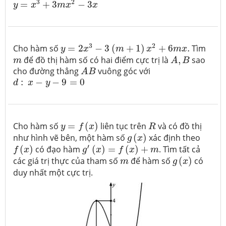
3
2
=
+
3
−
3
y
x
m
x
x
y
=
2
x
3
−
3
(
m
+
1
)
x
2
+
6
m
x
.
3
2
Cho hàm số
=
2
−
3
(
+
1
)
+
6
.
Tìm
y
x
m
x
m
x
A
,
B
m
để đồ thị hàm số có hai điểm cực trị là
,
sao
m
A
B
A
B
cho đường thẳng
vuông góc với
A
B
d
:
x
−
y
−
9
=
0
:
−
−
9
=
0
d
x
y
y
=
f
(
x
)
R
Cho hàm số
=
(
)
liên tục trên
và có đồ thị
y
f
x
R
g
(
x
)
như hình vẽ bên, một hàm số
(
)
xác định theo
g
x
f
(
x
)
g
′
(
x
)
=
f
(
x
)
+
m
′
(
)
có đạo hàm
(
)
=
(
)
+
. Tìm tất cả
f
x
g
x
f
x
m
g
(
x
)
m
các giá trị thực của tham số
để hàm số
(
)
có
m
g
x
duy nhất một cực trị.