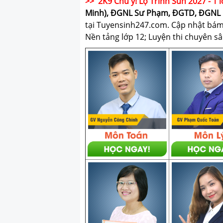
>> 2K9 Chú ý! Lộ Trình Sun 2027 - 1 l
Minh), ĐGNL Sư Phạm, ĐGTD, ĐGNL 
tại Tuyensinh247.com.
Cập nhật bám s
Nền tảng lớp 12; Luyện thi chuyên sâ