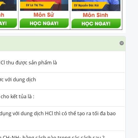
HCl thu được sản phẩm là
c với dung dịch
cho kết tủa là :
dụng với dung dịch HCl thì có thể tạo ra tối đa bao
h CH
NH
bằng cách nào trong các cách sau ?