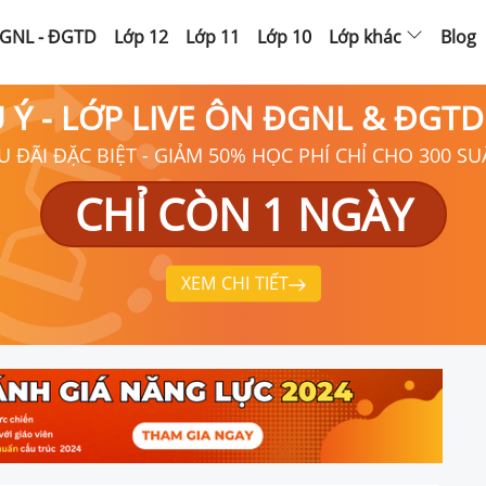
GNL - ĐGTD
Lớp 12
Lớp 11
Lớp 10
Lớp khác
Blog
Ú Ý - LỚP LIVE ÔN ĐGNL & ĐGT
U ĐÃI ĐẶC BIỆT - GIẢM 50% HỌC PHÍ CHỈ CHO 300 SU
CHỈ CÒN 1 NGÀY
XEM CHI TIẾT