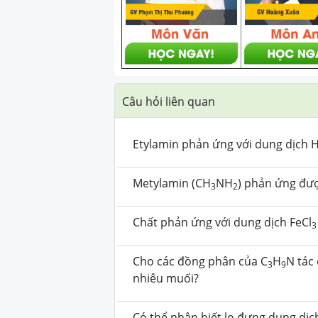
Câu hỏi liên quan
Etylamin phản ứng với dung dịch 
Metylamin (CH
NH
) phản ứng đượ
3
2
Chất phản ứng với dung dịch FeCl
3
Cho các đồng phân của C
H
N tác 
3
9
nhiêu muối?
Có thể nhận biết lọ đựng dung dịc