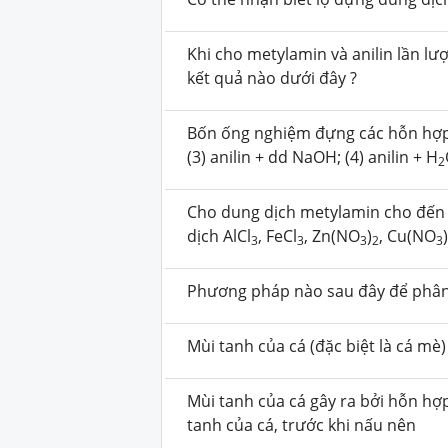
Khi cho metylamin và anilin lần lư
kết quả nào dưới đây ?
Bốn ống nghiệm đựng các hỗn hợp sa
(3) anilin + dd NaOH; (4) anilin + H
2
Cho dung dịch metylamin cho đến 
dịch AlCl
, FeCl
, Zn(NO
)
, Cu(NO
3
3
3
2
3
Phương pháp nào sau đây để phân 
Mùi tanh của cá (đặc biệt là cá mè
Mùi tanh của cá gây ra bởi hỗn hợ
tanh của cá, trước khi nấu nên