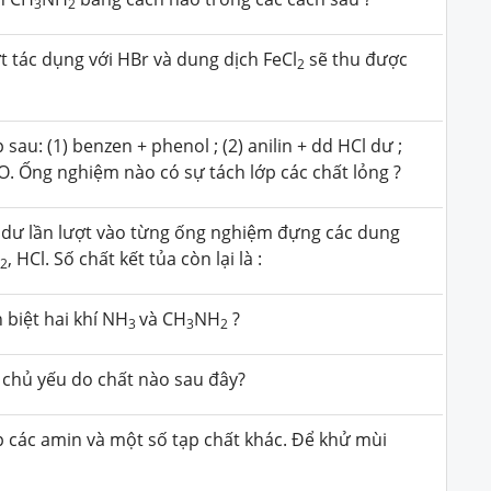
3
2
ợt tác dụng với HBr và dung dịch FeCl
sẽ thu được
2
u: (1) benzen + phenol ; (2) anilin + dd HCl dư ;
O. Ống nghiệm nào có sự tách lớp các chất lỏng ?
dư lần lượt vào từng ống nghiệm đựng các dung
)
, HCl. Số chất kết tủa còn lại là :
2
biệt hai khí NH
và CH
NH
?
3
3
2
) chủ yếu do chất nào sau đây?
p các amin và một số tạp chất khác. Để khử mùi