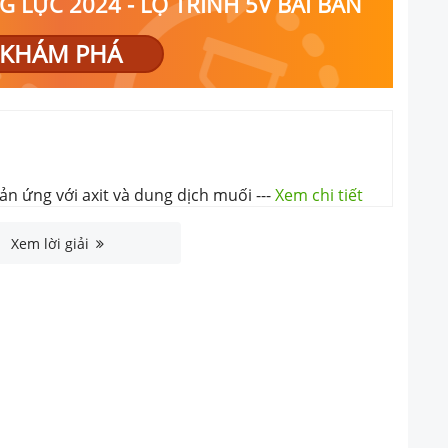
 LỰC 2024 - LỘ TRÌNH 5V BÀI BẢN
KHÁM PHÁ
ản ứng với axit và dung dịch muối
---
Xem chi tiết
Xem lời giải