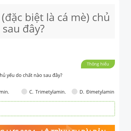
(đặc biệt là cá mè) chủ
 sau đây?
Thông hiểu
 chủ yếu do chất nào sau đây?
min.
Trimetylamin.
Đimetylamin
C
.
D
.