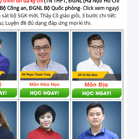
ộ trình ôn đa kỳ thi
(TN THPT, ĐGNL (Hà Nội/ Hồ Chí
Bộ Công an, ĐGNL Bộ Quốc phòng
-
Click xem ngay
)
át bộ SGK mới, Thầy Cô giáo giỏi, 3 bước chi tiết:
u; Luyện đề đủ dạng đáp ứng mọi kì thi.