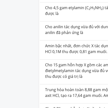
Cho 4,5 gam etylamin (C
H
NH
) t
2
5
2
được là
Cho anilin tác dụng vừa đủ với du
anilin đã phản ứng là
Amin bậc nhất, đơn chức X tác dụn
HCl 0,1M thu được 0,81 gam muối. 
Cho 15 gam hỗn hợp X gồm các ami
đietylmetylamin tác dụng vừa đủ v
thu được có giá trị là
Trung hòa hoàn toàn 8,88 gam mộ
axit HCl, tạo ra 17,64 gam muối. A