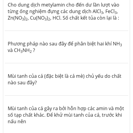
Cho dung dịch metylamin cho đến dư lần lượt vào
từng ống nghiệm đựng các dung dịch AlCl
, FeCl
,
3
3
Zn(NO
)
, Cu(NO
)
, HCl. Số chất kết tủa còn lại là :
3
2
3
2
Phương pháp nào sau đây để phân biệt hai khí NH
3
và CH
NH
?
3
2
Mùi tanh của cá (đặc biệt là cá mè) chủ yếu do chất
nào sau đây?
Mùi tanh của cá gây ra bởi hỗn hợp các amin và một
số tạp chất khác. Để khử mùi tanh của cá, trước khi
nấu nên