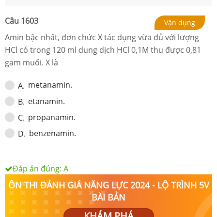
Câu
1603
Vận dụng
Amin bậc nhất, đơn chức X tác dụng vừa đủ với lượng
HCl có trong 120 ml dung dịch HCl 0,1M thu được 0,81
gam muối. X là
metanamin.
A
.
etanamin.
B
.
propanamin.
C
.
benzenamin.
D
.
Đáp án đúng:
A
ÔN THI ĐÁNH GIÁ NĂNG LỰC 2024 - LỘ TRÌNH 5V
BÀI BẢN
KHÁM PHÁ