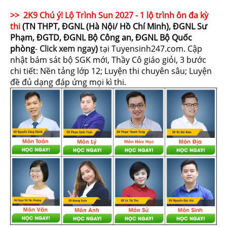
>> 2K9 Chú ý! Lộ Trình Sun 2027 - 1 lộ trình ôn đa kỳ
thi
(TN THPT, ĐGNL (Hà Nội/ Hồ Chí Minh), ĐGNL Sư
Phạm, ĐGTD, ĐGNL Bộ Công an, ĐGNL Bộ Quốc
phòng
-
Click xem ngay
)
tại Tuyensinh247.com.
Cập
nhật bám sát bộ SGK mới, Thầy Cô giáo giỏi, 3 bước
chi tiết: Nền tảng lớp 12; Luyện thi chuyên sâu; Luyện
đề đủ dạng đáp ứng mọi kì thi.