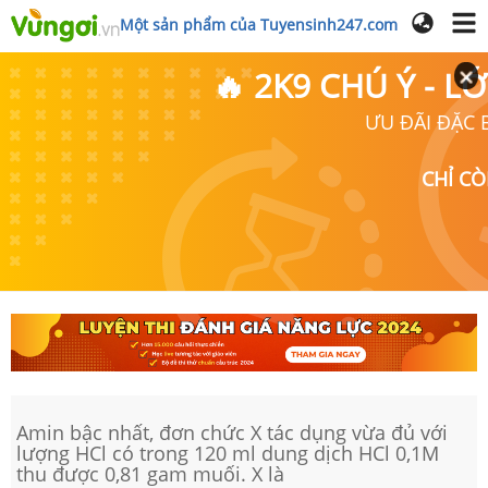
Một sản phẩm của Tuyensinh247.com
🔥 2K9 CHÚ Ý - 
ƯU ĐÃI ĐẶC B
CHỈ C
Amin bậc nhất, đơn chức X tác dụng vừa đủ với
lượng HCl có trong 120 ml dung dịch HCl 0,1M
thu được 0,81 gam muối. X là