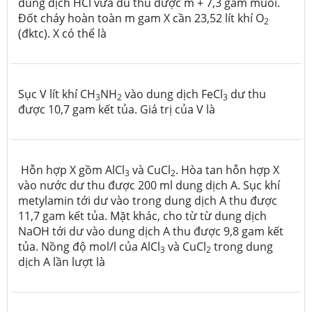
dung dịch HCl vửa đủ thu được m + 7,3 gam muối.
Đốt cháy hoàn toàn m gam X cần 23,52 lít khí O
2
(đktc). X có thể là
Sục V lít khí CH
NH
vào dung dịch FeCl
dư thu
3
2
3
được 10,7 gam kết tủa. Giá trị của V là
Hỗn hợp X gồm AlCl
và CuCl
. Hòa tan hỗn hợp X
3
2
vào nước dư thu được 200 ml dung dịch A. Sục khí
metylamin tới dư vào trong dung dịch A thu được
11,7 gam kết tủa. Mặt khác, cho từ từ dung dịch
NaOH tới dư vào dung dịch A thu được 9,8 gam kết
tủa. Nồng độ mol/l của AlCl
và CuCl
trong dung
3
2
dịch A lần lượt là