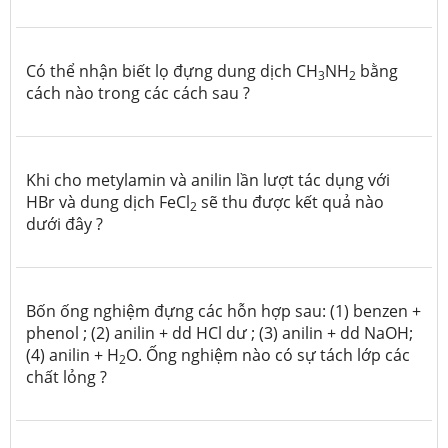
Có thể nhận biết lọ đựng dung dịch CH
NH
bằng
3
2
cách nào trong các cách sau ?
Khi cho metylamin và anilin lần lượt tác dụng với
HBr và dung dịch FeCl
sẽ thu được kết quả nào
2
dưới đây ?
Bốn ống nghiệm đựng các hỗn hợp sau: (1) benzen +
phenol ; (2) anilin + dd HCl dư ; (3) anilin + dd NaOH;
(4) anilin + H
O. Ống nghiệm nào có sự tách lớp các
2
chất lỏng ?