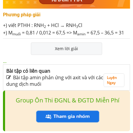
Phương pháp giải
+) viết PTHH : RNH
+ HCl → RNH
Cl
2
3
+) M
= 0,81 / 0,012 = 67,5 => M
= 67,5 – 36,5 = 31
muối
amin
Xem lời giải
...
Bài tập có liên quan
Bài tập amin phản ứng với axit và với các
Luyện
Ngay
dung dịch muối
Group Ôn Thi ĐGNL & ĐGTD Miễn Phí