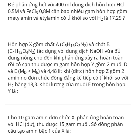
Để phản ứng hết với 400 ml dung dịch hỗn hợp HCl
0,5M và FeCl
0,8M cần bao nhiêu gam hỗn hợp gồm
3
metylamin và etylamin có tỉ khối so với H
là 17,25 ?
2
Hỗn hợp X gồm chất A (C
H
O
N
) và chất B
5
16
3
2
(C
H
O
N
) tác dụng với dung dịch NaOH vừa đủ
4
12
4
2
đung nóng cho đến khi phản ứng xảy ra hoàn toàn
rồi cô cạn thu được m gam hỗn hợp Y gồm 2 muối D
và E (M
< M
) và 4,48 lit khí (dktc) hỗn hợp Z gồm 2
D
E
amin no đơn chức đồng đẳng kế tiếp có tỉ khối so với
H
bằng 18,3. Khối lượng của muối E trong hỗn hợp
2
Y là :
Cho 10 gam amin đơn chức X phản ứng hoàn toàn
với HCl (dư), thu được 15 gam muối. Số đồng phân
cấu tạo amin bậc 1 của X là: