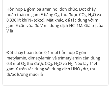
Hỗn hợp E gồm ba amin no, đơn chức. Đốt cháy
hoàn toàn m gam E bằng O
, thu được CO
, H
O và
2
2
2
0,336 lít khí N
(đktc). Mặt khác, để tác dụng với m
2
gam E cần vừa đủ V ml dung dịch HCl 1M. Giá trị của
V là
Đốt cháy hoàn toàn 0,1 mol hỗn hợp X gồm
metylamin, đimetylamin và trimetylamin cần dùng
0,3 mol O
thu được CO
, H
O và N­
. Nếu lấy 11,4
2
2
2
2
gam X trên tác dụng với dung dịch HNO
dư, thu
3
được lượng muối là