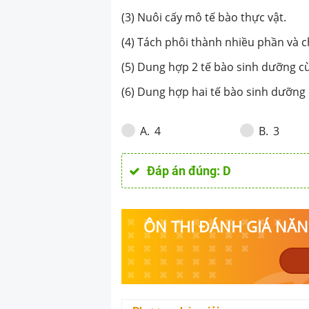
(3) Nuôi cấy mô tế bào thực vật.
(4) Tách phôi thành nhiều phần và c
(5) Dung hợp 2 tế bào sinh dưỡng cù
(6) Dung hợp hai tế bào sinh dưỡng 
4
3
A
.
B
.
Đáp án đúng:
D
ÔN THI ĐÁNH GIÁ NĂNG