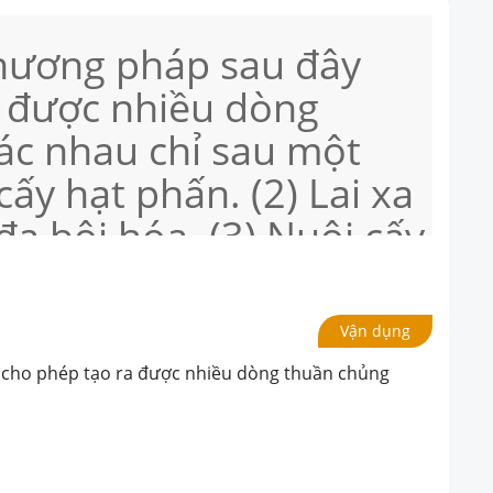
hương pháp sau đây
a được nhiều dòng
ác nhau chỉ sau một
cấy hạt phấn. (2) Lai xa
đa bội hóa. (3) Nuôi cấy
ật. (4) Tách phôi
n và cho phát triển
Vận dụng
ể. (5) Dung hợp 2 tế bào
 cho phép tạo ra được nhiều dòng thuần chủng
 loài. (6) Dung hợp hai
ng khác loài.