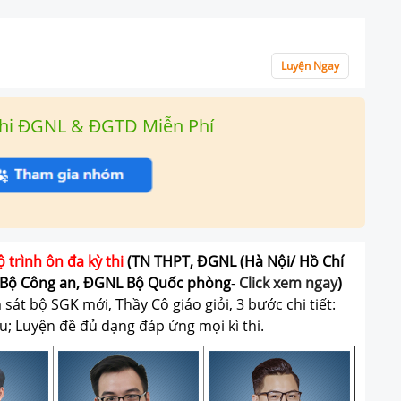
Luyện Ngay
hi ĐGNL & ĐGTD Miễn Phí
ộ trình ôn đa kỳ thi
(TN THPT, ĐGNL (Hà Nội/ Hồ Chí
Bộ Công an, ĐGNL Bộ Quốc phòng
-
Click xem ngay
)
át bộ SGK mới, Thầy Cô giáo giỏi, 3 bước chi tiết:
u; Luyện đề đủ dạng đáp ứng mọi kì thi.