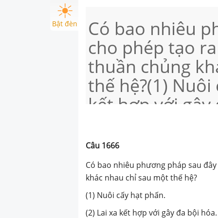
Có bao nhiêu p
Bật đèn
cho phép tạo r
thuần chủng kh
thế hệ?(1) Nuôi 
kết hợp với gây 
mô tế bào thực v
thành nhiều phầ
Câu
1666
thành các cá th
Có bao nhiêu phương pháp sau đây
sinh dưỡng cùng
khác nhau chỉ sau một thế hệ?
tế bào sinh dưỡ
(1) Nuôi cấy hạt phấn.
(2) Lai xa kết hợp với gây đa bội hóa.