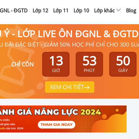
GNL - ĐGTD
Lớp 12
Lớp 11
Lớp 10
Lớp khác
Blog
Ú Ý - LỚP LIVE ÔN ĐGNL & ĐGT
U ĐÃI ĐẶC BIỆT - GIẢM 50% HỌC PHÍ CHỈ CHO 300 SU
13
53
49
CHỈ CÒN
GIỜ
PHÚT
GIÂY
XEM CHI TIẾT