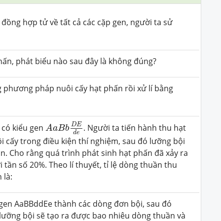
 đồng hợp tử về tất cả các cặp gen, người ta sử
phấn, phát biểu nào sau đây là không đúng?
 phương pháp nuôi cấy hạt phấn rồi xử lí bằng
A
a
B
b
D
E
d
e
D
E
ể có kiểu gen
. Người ta tiến hành thu hạt
A
a
B
b
d
e
i cấy trong điều kiện thí nghiệm, sau đó lưỡng bội
n. Cho rằng quá trình phát sinh hạt phấn đã xảy ra
i tần số 20%. Theo lí thuyết, tỉ lệ dòng thuần thu
 là:
u gen AaBBddEe thành các dòng đơn bội, sau đó
lưỡng bội sẽ tạo ra được bao nhiêu dòng thuần và