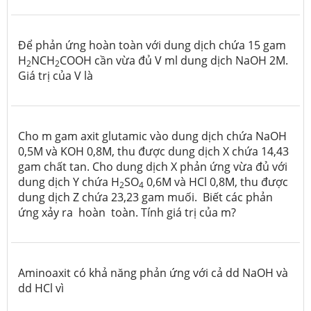
Để phản ứng hoàn toàn với dung dịch chứa 15 gam
H
NCH
COOH cần vừa đủ V ml dung dịch NaOH 2M.
2
2
Giá trị của V là
Cho m gam axit glutamic vào dung dịch chứa NaOH
0,5M và KOH 0,8M, thu được dung dịch X chứa 14,43
gam chất tan. Cho dung dịch X phản ứng vừa đủ với
dung dịch Y chứa H
SO
0,6M và HCl 0,8M, thu được
2
4
dung dịch Z chứa 23,23 gam muối. Biết các phản
ứng xảy ra hoàn toàn. Tính giá trị của m?
Aminoaxit có khả năng phản ứng với cả dd NaOH và
dd HCl vì