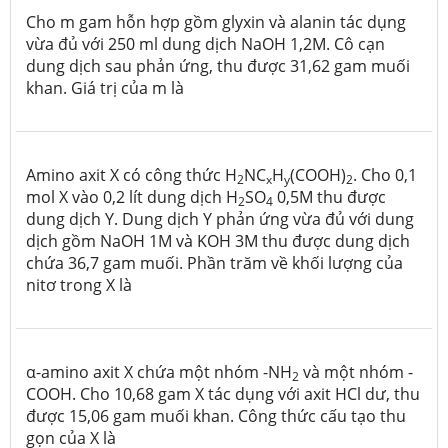
Cho m gam hỗn hợp gồm glyxin và alanin tác dụng
vừa đủ với 250 ml dung dịch NaOH 1,2M. Cô cạn
dung dịch sau phản ứng, thu được 31,62 gam muối
khan. Giá trị của m là
Amino axit X có công thức H
NC
H
(COOH)
. Cho 0,1
2
x
y
2
mol X vào 0,2 lít dung dịch H
SO
0,5M thu được
2
4
dung dịch Y. Dung dịch Y phản ứng vừa đủ với dung
dịch gồm NaOH 1M và KOH 3M thu được dung dịch
chứa 36,7 gam muối. Phần trăm về khối lượng của
nitơ trong X là
α-amino axit X chứa một nhóm -NH
và một nhóm -
2
COOH. Cho 10,68 gam X tác dụng với axit HCl dư, thu
được 15,06 gam muối khan. Công thức cấu tạo thu
gọn của X là