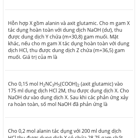
Hỗn hợp X gồm alanin và axit glutamic. Cho m gam X
tác dụng hoàn toàn với dung dịch NaOH (dư), thu
được dung dịch Y chứa (m+30,8) gam muối. Mặt
khác, nếu cho m gam X tác dụng hoàn toàn với dung
dịch HCl, thu được dung dịch Z chứa (m+36,5) gam
muối. Giá trị của m là
Cho 0,15 mol H
NC
H
(COOH)
(axit glutamic) vào
2
3
5
2
175 ml dung dịch HCl 2M, thu được dung dịch X. Cho
NaOH dư vào dung dịch X. Sau khi các phản ứng xảy
ra hoàn toàn, số mol NaOH đã phản ứng là
Cho 0,2 mol alanin tác dụng với 200 ml dung dịch
HCl thu được dung dịch X có chứa 28,75 gam chất