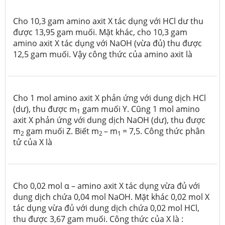
Cho 10,3 gam amino axit X tác dụng với HCl dư thu
được 13,95 gam muối. Mặt khác, cho 10,3 gam
amino axit X tác dụng với NaOH (vừa đủ) thu được
12,5 gam muối. Vậy công thức của amino axit là
Cho 1 mol amino axit X phản ứng với dung dịch HCl
(dư), thu được m
gam muối Y. Cũng 1 mol amino
1
axit X phản ứng với dung dịch NaOH (dư), thu được
m
gam muối Z. Biết m
– m
= 7,5. Công thức phân
2
2
1
tử của X là
Cho 0,02 mol α – amino axit X tác dụng vừa đủ với
dung dịch chứa 0,04 mol NaOH. Mặt khác 0,02 mol X
tác dụng vừa đủ với dung dịch chứa 0,02 mol HCl,
thu được 3,67 gam muối. Công thức của X là :