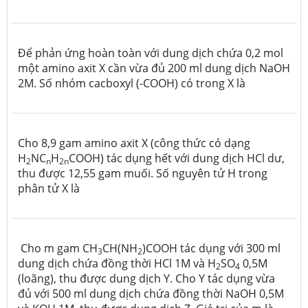
Để phản ứng hoàn toàn với dung dịch chứa 0,2 mol
một amino axit X cần vừa đủ 200 ml dung dịch NaOH
2M. Số nhóm cacboxyl (-COOH) có trong X là
Cho 8,9 gam amino axit X (công thức có dạng
H
NC
H
COOH) tác dụng hết với dung dịch HCl dư,
2
n
2n
thu được 12,55 gam muối. Số nguyên tử H trong
phân tử X là
Cho m gam CH
CH(NH
)COOH tác dụng với 300 ml
3
2
dung dịch chứa đồng thời HCl 1M và H
SO
0,5M
2
4
(loãng), thu được dung dịch Y. Cho Y tác dụng vừa
đủ với 500 ml dung dịch chứa đồng thời NaOH 0,5M