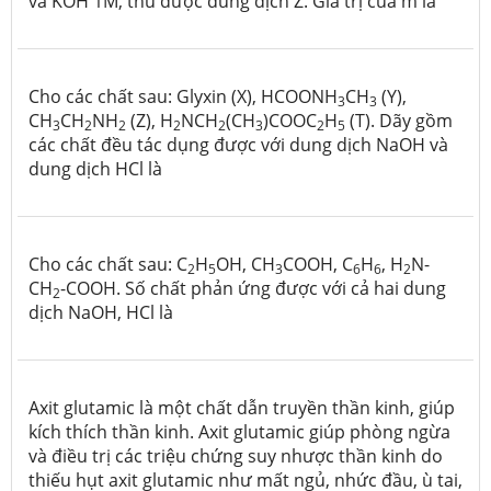
và KOH 1M, thu được dung dịch Z. Giá trị của m là
Cho các chất sau: Glyxin (X), HCOONH
CH
(Y),
3
3
CH
CH
NH
(Z), H
NCH
(CH
)COOC
H
(T). Dãy gồm
3
2
2
2
2
3
2
5
các chất đều tác dụng được với dung dịch NaOH và
dung dịch HCl là
Cho các chất sau: C
H
OH, CH
COOH, C
H
, H
N-
2
5
3
6
6
2
CH
-COOH. Số chất phản ứng được với cả hai dung
2
dịch NaOH, HCl là
Axit glutamic là một chất dẫn truyền thần kinh, giúp
kích thích thần kinh. Axit glutamic giúp phòng ngừa
và điều trị các triệu chứng suy nhược thần kinh do
thiếu hụt axit glutamic như mất ngủ, nhức đầu, ù tai,