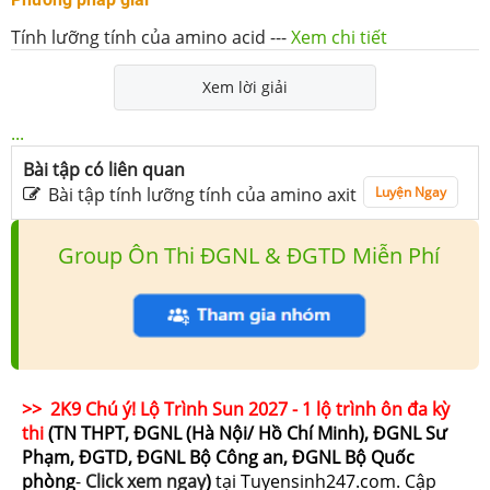
Tính lưỡng tính của amino acid
---
Xem chi tiết
Xem lời giải
...
Bài tập có liên quan
Bài tập tính lưỡng tính của amino axit
Luyện Ngay
Group Ôn Thi ĐGNL & ĐGTD Miễn Phí
>> 2K9 Chú ý! Lộ Trình Sun 2027 - 1 lộ trình ôn đa kỳ
thi
(TN THPT, ĐGNL (Hà Nội/ Hồ Chí Minh), ĐGNL Sư
Phạm, ĐGTD, ĐGNL Bộ Công an, ĐGNL Bộ Quốc
phòng
-
Click xem ngay
)
tại Tuyensinh247.com.
Cập