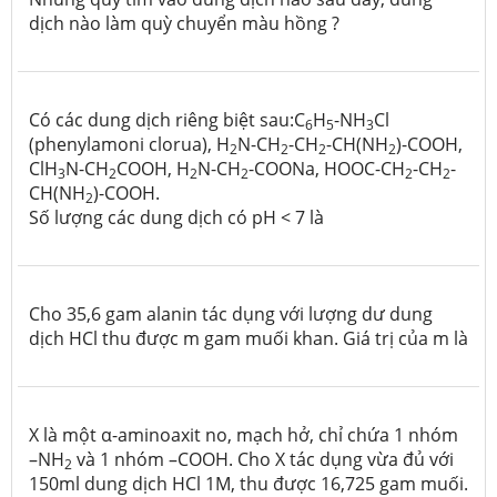
dịch nào làm quỳ chuyển màu hồng ?
Có các dung dịch riêng biệt sau:C
H
-NH
Cl
6
5
3
(phenylamoni clorua), H
N-CH
-CH
-CH(NH
)-COOH,
2
2
2
2
ClH
N-CH
COOH, H
N-CH
-COONa, HOOC-CH
-CH
-
3
2
2
2
2
2
CH(NH
)-COOH.
2
Số lượng các dung dịch có pH < 7 là
Cho 35,6 gam alanin tác dụng với lượng dư dung
dịch HCl thu được m gam muối khan. Giá trị của m là
X là một α-aminoaxit no, mạch hở, chỉ chứa 1 nhóm
–NH
và 1 nhóm –COOH. Cho X tác dụng vừa đủ với
2
150ml dung dịch HCl 1M, thu được 16,725 gam muối.