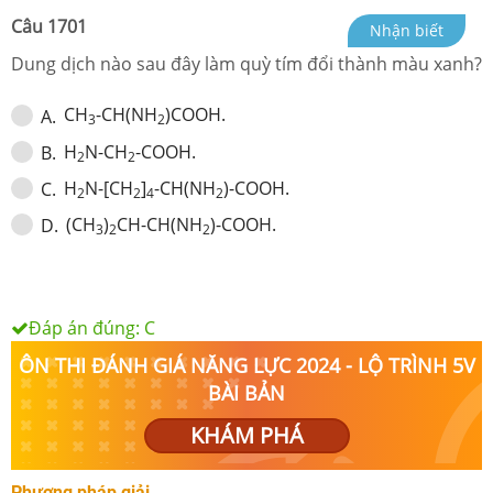
Câu
1701
Nhận biết
Dung dịch nào sau đây làm quỳ tím đổi thành màu xanh?
CH
-CH(NH
)COOH.
A
.
3
2
H
N-CH
-COOH.
B
.
2
2
H
N-[CH
]
-CH(NH
)-COOH.
C
.
2
2
4
2
(CH
)
CH-CH(NH
)-COOH.
D
.
3
2
2
Đáp án đúng:
C
ÔN THI ĐÁNH GIÁ NĂNG LỰC 2024 - LỘ TRÌNH 5V
BÀI BẢN
KHÁM PHÁ
Phương pháp giải