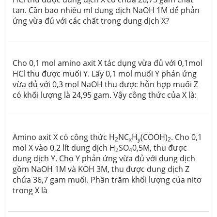
tan. Cần bao nhiêu ml dung dịch NaOH 1M để phản
ứng vừa đủ với các chất trong dung dịch X?
Cho 0,1 mol amino axit X tác dụng vừa đủ với 0,1mol
HCl thu được muối Y. Lấy 0,1 mol muối Y phản ứng
vừa đủ với 0,3 mol NaOH thu được hỗn hợp muối Z
có khối lượng là 24,95 gam. Vậy công thức của X là:
Amino axit X có công thức H
NC
H
(COOH)
. Cho 0,1
2
x
y
2
mol X vào 0,2 lít dung dịch H
SO
0,5M, thu được
2
4
dung dịch Y. Cho Y phản ứng vừa đủ với dung dịch
gồm NaOH 1M và KOH 3M, thu được dung dịch Z
chứa 36,7 gam muối. Phần trăm khối lượng của nitơ
trong X là