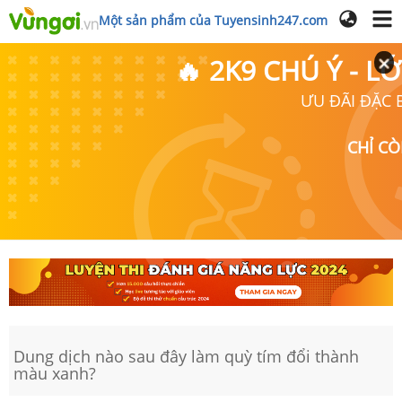
Một sản phẩm của Tuyensinh247.com
🔥 2K9 CHÚ Ý - 
ƯU ĐÃI ĐẶC B
CHỈ C
Dung dịch nào sau đây làm quỳ tím đổi thành
màu xanh?