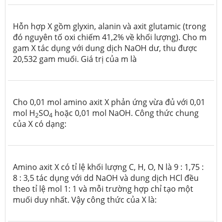
Hỗn hợp X gồm glyxin, alanin và axit glutamic (trong
đó nguyên tố oxi chiếm 41,2% về khối lượng). Cho m
gam X tác dụng với dung dịch NaOH dư, thu được
20,532 gam muối. Giá trị của m là
Cho 0,01 mol amino axit X phản ứng vừa đủ với 0,01
mol H
SO
hoặc 0,01 mol NaOH. Công thức chung
2
4
của X có dạng:
Amino axit X có tỉ lệ khối lượng C, H, O, N là 9 : 1,75 :
8 : 3,5 tác dụng với dd NaOH và dung dịch HCl đều
theo tỉ lệ mol 1: 1 và mỗi trường hợp chỉ tạo một
muối duy nhất. Vậy công thức của X là: