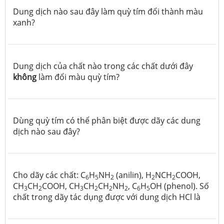
Dung dịch nào sau đây làm quỳ tím đổi thành màu
xanh?
Dung dịch của chất nào trong các chất dưới đây
không
làm đổi màu quỳ tím?
Dùng quỳ tím có thể phân biệt được dãy các dung
dịch nào sau đây?
Cho dãy các chất: C
H
NH
(anilin), H
NCH
COOH,
6
5
2
2
2
CH
CH
COOH, CH
CH
CH
NH
, C
H
OH (phenol). Số
3
2
3
2
2
2
6
5
chất trong dãy tác dụng được với dung dịch HCl là