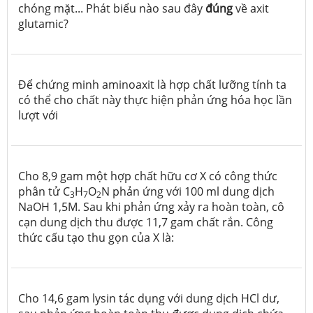
chóng mặt... Phát biểu nào sau đây
đúng
về axit
glutamic?
Để chứng minh aminoaxit là hợp chất lưỡng tính ta
có thể cho chất này thực hiện phản ứng hóa học lần
lượt với
Cho 8,9 gam một hợp chất hữu cơ X có công thức
phân tử C
H
O
N phản ứng với 100 ml dung dịch
3
7
2
NaOH 1,5M. Sau khi phản ứng xảy ra hoàn toàn, cô
cạn dung dịch thu được 11,7 gam chất rắn. Công
thức cấu tạo thu gọn của X là:
Cho 14,6 gam lysin tác dụng với dung dịch HCl dư,