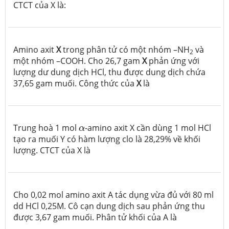
CTCT của X là:
Amino axit
X
trong phân tử có một nhóm –NH
và
2
một nhóm –COOH. Cho 26,7 gam
X
phản ứng với
lượng dư dung dịch HCl, thu được dung dịch chứa
37,65 gam muối. Công thức của
X
là
α
Trung hoà 1 mol
-amino axit X cần dùng 1 mol HCl
α
tạo ra muối Y có hàm lượng clo là 28,29% về khối
lượng. CTCT của X là
Cho 0,02 mol amino axit A tác dụng vừa đủ với 80 ml
dd HCl 0,25M. Cô cạn dung dịch sau phản ứng thu
được 3,67 gam muối. Phân tử khối của A là