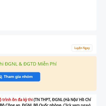
Luyện Ngay
hi ĐGNL & ĐGTD Miễn Phí
ộ trình ôn đa kỳ thi
(TN THPT, ĐGNL (Hà Nội/ Hồ Chí
Bộ Công an, ĐGNL Bộ Quốc phòng
-
Click xem ngay
)