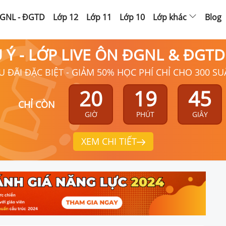
GNL - ĐGTD
Lớp 12
Lớp 11
Lớp 10
Lớp khác
Blog
Ú Ý - LỚP LIVE ÔN ĐGNL & ĐGT
U ĐÃI ĐẶC BIỆT - GIẢM 50% HỌC PHÍ CHỈ CHO 300 SU
20
19
44
CHỈ CÒN
GIỜ
PHÚT
GIÂY
XEM CHI TIẾT