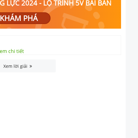
 LỰC 2024 - LỘ TRÌNH 5V BÀI BẢN
KHÁM PHÁ
em chi tiết
Xem lời giải