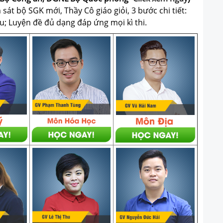
át bộ SGK mới, Thầy Cô giáo giỏi, 3 bước chi tiết:
u; Luyện đề đủ dạng đáp ứng mọi kì thi.