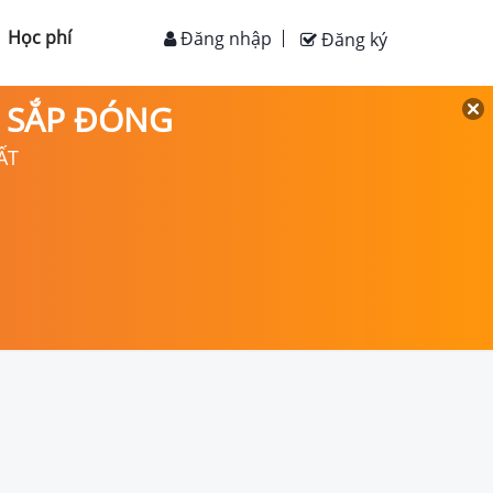
Học phí
Đăng nhập
Đăng ký
D SẮP ĐÓNG
ẤT