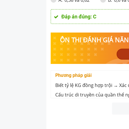
A
.
B
.
Đáp án đúng:
C
ÔN THI ĐÁNH GIÁ NĂNG
Phương pháp giải
Biết tỷ lệ KG đồng hợp trội → Xác
Cấu trúc di truyền của quần thể 