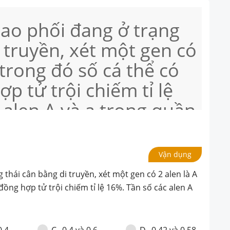
ao phối đang ở trạng
 truyền, xét một gen có
, trong đó số cá thể có
p tử trội chiếm tỉ lệ
 alen A và a trong quần
là:
Vận dụng
 thái cân bằng di truyền, xét một gen có 2 alen là A
 đồng hợp tử trội chiếm tỉ lệ 16%. Tần số các alen A
0,4
0,4 và 0,6
0,42 và 0,58