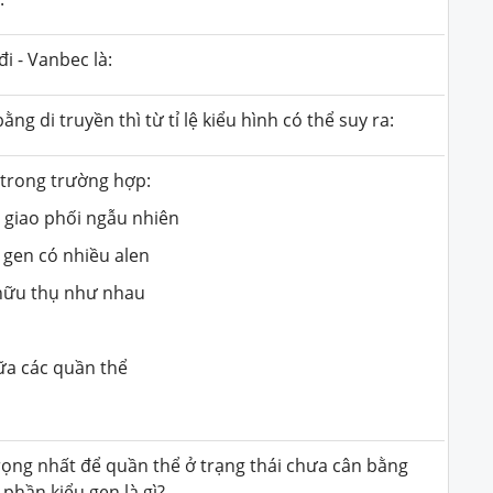
i - Vanbec là:
g di truyền thì từ tỉ lệ kiểu hình có thể suy ra:
 trong trường hợp:
, giao phối ngẫu nhiên
 gen có nhiều alen
 hữu thụ như nhau
iữa các quần thể
rọng nhất để quần thể ở trạng thái chưa cân bằng
phần kiểu gen là gì?