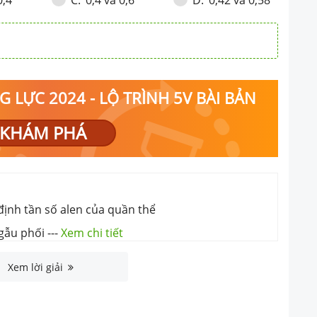
C
.
D
.
 LỰC 2024 - LỘ TRÌNH 5V BÀI BẢN
KHÁM PHÁ
 định tần số alen của quần thể
ngẫu phối
---
Xem chi tiết
Xem lời giải