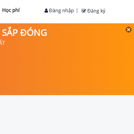
Học phí
Đăng nhập
Đăng ký
D SẮP ĐÓNG
ẤT