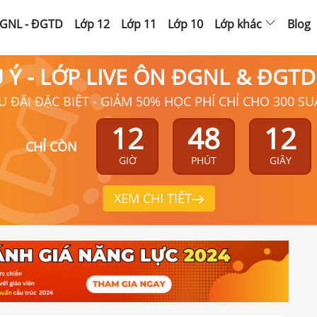
GNL - ĐGTD
Lớp 12
Lớp 11
Lớp 10
Lớp khác
Blog
Ú Ý - LỚP LIVE ÔN ĐGNL & ĐGT
U ĐÃI ĐẶC BIỆT - GIẢM 50% HỌC PHÍ CHỈ CHO 300 SU
12
48
11
CHỈ CÒN
GIỜ
PHÚT
GIÂY
XEM CHI TIẾT