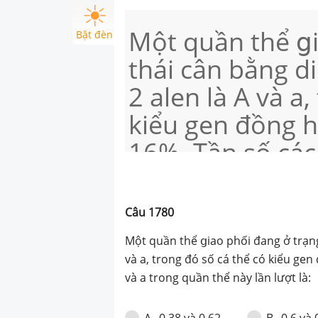
Một quần thể ցi
Bật đèn
thái cân bằng di
2 alen là A và a
kiểu gen đồng hợ
16%. Tần số các
thể này lần lượt 
Câu
1780
Một quần thể
ց
iao phối đang ở trạng
và a, trong đó số cá thể có kiểu gen
và a trong quần thể này lần lượt là:
0,38 và 0,62
0,6 và 