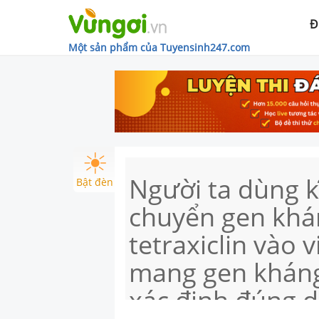
Đ
Một sản phẩm của Tuyensinh247.com
Người ta dùng k
Bật đèn
chuyển gen khá
tetraxiclin vào 
mang gen kháng
xác định đúng 