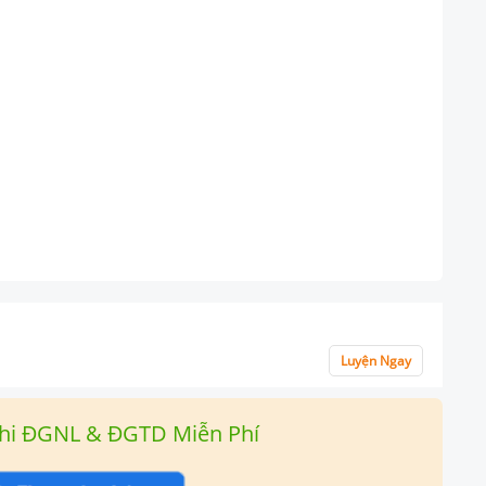
Luyện Ngay
hi ĐGNL & ĐGTD Miễn Phí