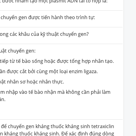
các bước nhằm tạo một plasmit ADN tái tổ hợp là:
h chuyển gen được tiến hành theo trình tự:
rong các khâu của kỹ thuật chuyển gen?
huật chuyển gen:
 tiếp từ tế bào sống hoặc được tổng hợp nhân tạo.
ần được cắt bởi cùng một loại enzim ligaza.
 vật nhân sơ hoặc nhân thực.
 xâm nhập vào tế bào nhận mà không cần phải làm
ận.
 để chuyển gen kháng thuốc kháng sinh tetraxiclin
en kháng thuốc kháng sinh. Để xác định đúng dòng