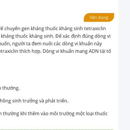
 mong muốn, người ta
ng vi khuẩn này trong
Vận dụng
có nồng độ tetraxiclin
để chuyển gen kháng thuốc kháng sinh tetraxiclin
g vi khuẩn mang ADN
n kháng thuốc kháng sinh. Để xác định đúng dòng vi
ốn, người ta đem nuôi các dòng vi khuẩn này
g muốn sẽ
traxiclin thích hợp. Dòng vi khuẩn mang ADN tái tổ
h thường.
hông sinh trưởng và phát triển.
nh thường khi thêm vào môi trườņg một loại thuốc