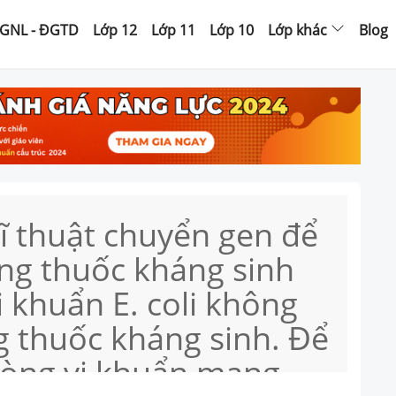
GNL - ĐGTD
Lớp 12
Lớp 11
Lớp 10
Lớp khác
Blog
ĩ thuật chuyển gen để
ng thuốc kháng sinh
vi khuẩn E. coli không
 thuốc kháng sinh. Để
dòng vi khuẩn mang