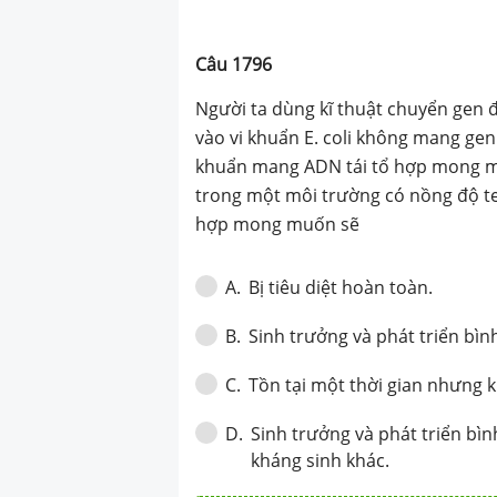
ADN tái tổ hợp
đem nuôi các dò
Câu
1796
một môi trường 
Người ta dùng kĩ thuật chuyển gen 
thích hợp. Dòn
vào vi khuẩn E. coli không mang ge
khuẩn mang ADN tái tổ hợp mong mu
tái tổ hợp mon
trong một môi trường có nồng độ te
hợp mong muốn sẽ
Bị tiêu diệt hoàn toàn.
A
.
Sinh trưởng và phát triển bìn
B
.
Tồn tại một thời gian nhưng k
C
.
Sinh trưởng và phát triển bì
D
.
kháng sinh khác.