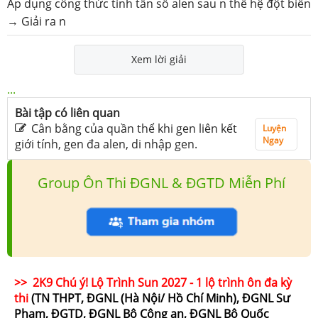
Áp dụng công thức tính tần số alen sau n thế hệ đột biến
→ Giải ra n
Xem lời giải
...
Bài tập có liên quan
Cân bằng của quần thể khi gen liên kết
Luyện
Ngay
giới tính, gen đa alen, di nhập gen.
Group Ôn Thi ĐGNL & ĐGTD Miễn Phí
>> 2K9 Chú ý! Lộ Trình Sun 2027 - 1 lộ trình ôn đa kỳ
thi
(TN THPT, ĐGNL (Hà Nội/ Hồ Chí Minh), ĐGNL Sư
Phạm, ĐGTD, ĐGNL Bộ Công an, ĐGNL Bộ Quốc