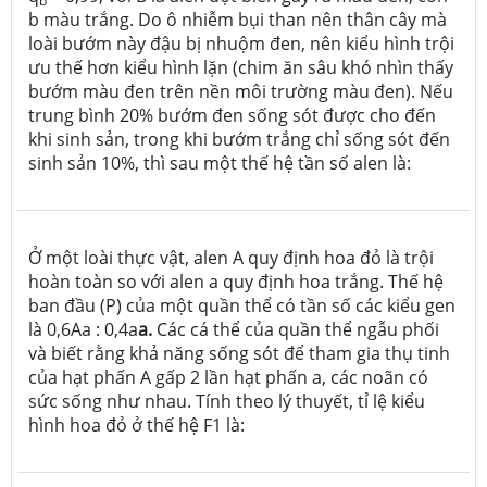
b
b màu trắng. Do ô nhiễm bụi than nên thân cây mà
loài bướm này đậu bị nhuộm đen, nên kiểu hình trội
ưu thế hơn kiểu hình lặn (chim ăn sâu khó nhìn thấy
bướm màu đen trên nền môi trường màu đen). Nếu
trung bình 20% bướm đen sống sót được cho đến
khi sinh sản, trong khi bướm trắng chỉ sống sót đến
sinh sản 10%, thì sau một thế hệ tần số alen là:
Ở một loài thực vật, alen A quy định hoa đỏ là trội
hoàn toàn so với alen a quy định hoa trắng. Thế hệ
ban đầu (P) của một quần thể có tần số các kiểu gen
là 0,6Aa : 0,4a
a.
Các cá thể của quần thể ngẫu phối
và biết rằng khả năng sống sót để tham gia thụ tinh
của hạt phấn A gấp 2 lần hạt phấn a, các noãn có
sức sống như nhau. Tính theo lý thuyết, tỉ lệ kiểu
hình hoa đỏ ở thế hệ F
1
là: