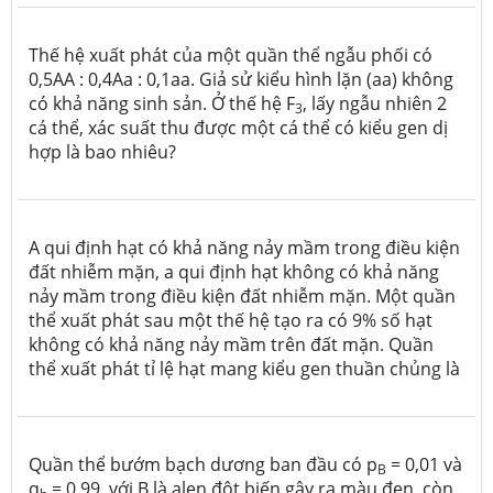
Thế hệ xuất phát của một quần thể ngẫu phối có
0,5AA : 0,4Aa : 0,1aa. Giả sử kiểu hình lặn (aa) không
có khả năng sinh sản. Ở thế hệ F
, lấy ngẫu nhiên 2
3
cá thể, xác suất thu được một cá thể có kiểu gen dị
hợp là bao nhiêu?
A qui định hạt có khả năng nảy mầm trong điều kiện
đất nhiễm mặn, a qui định hạt không có khả năng
nảy mầm trong điều kiện đất nhiễm mặn. Một quần
thể xuất phát sau một thế hệ tạo ra có 9% số hạt
không có khả năng nảy mầm trên đất mặn. Quần
thể xuất phát tỉ lệ hạt mang kiểu gen thuần chủng là
Quần thể bướm bạch dương ban đầu có p
= 0,01 và
B
q
= 0,99, với B là alen đột biến gây ra màu đen, còn