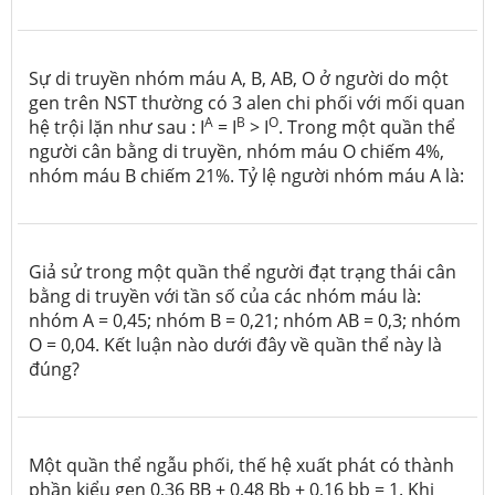
Sự di truyền nhóm máu A, B, AB, O ở người do một
gen trên NST thường có 3 alen chi phối với mối quan
A
B
O
hệ trội lặn như sau : I
= I
> I
. Trong một quần thể
người cân bằng di truyền, nhóm máu O chiếm 4%,
nhóm máu B chiếm 21%. Tỷ lệ người nhóm máu A là:
Giả sử trong một quần thể người đạt trạng thái cân
bằng di truyền với tần số của các nhóm máu là:
nhóm A = 0,45; nhóm B = 0,21; nhóm AB = 0,3; nhóm
O = 0,04. Kết luận nào dưới đây về quần thể này là
đúng?
Một quần thể ngẫu phối, thế hệ xuất phát có thành
phần kiểu gen 0,36 BB + 0,48 Bb + 0,16 bb = 1. Khi