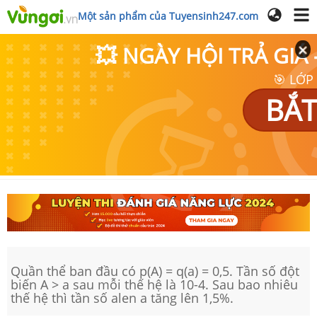
Một sản phẩm của Tuyensinh247.com
💥 NGÀY HỘI TRẢ GI
🎯 LỚP
BẮT
Quần thể ban đầu có p(A) = q(a) = 0,5. Tần số đột
biến A > a sau mỗi thế hệ là 10-4. Sau bao nhiêu
thế hệ thì tần số alen a tăng lên 1,5%.