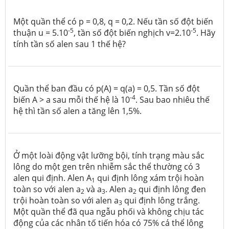
Một quần thể có p = 0,8, q = 0,2. Nếu tần số đột biến
-5
-5
thuận u = 5.10
, tần số đột biến nghịch v=2.10
. Hãy
tính tần số alen sau 1 thế hệ?
Quần thể ban đầu có p(A) = q(a) = 0,5. Tần số đột
-
4
biến A > a sau mỗi thế hệ là 10
. Sau bao nhiêu thế
hệ thì tần số alen a tăng lên 1,5%.
Ở một loài động vật lưỡng bội, tính trạng màu sắc
lông do một gen trên nhiễm sắc thể thường có 3
alen qui định. Alen A
qui định lông xám trội hoàn
1
toàn so với alen a
và a
. Alen a
qui định lông đen
2
3
2
trội hoàn toàn so với alen a
qui định lông trắng.
3
Một quần thể đã qua ngẫu phối và không chịu tác
động của các nhân tố tiến hóa có 75% cá thể lông