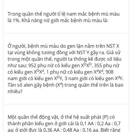
Trong quần thể người tỉ lệ nam mắc bệnh mù màu
là 1%. Khả năng nữ giới mắc bệnh mù màu là:
Ở người, bệnh mù màu do gen lặn nằm trên NST X
tại vùng không tương đồng với NST Y gây ra. Giả sử
trong một quần thể, người ta thống kê được số liệu
D
D
như sau: 952 phụ nữ có kiểu gen X
X
, 355 phụ nữ
D
d
d
d
có kiểu gen X
X
, 1 phụ nữ có kiểu gen X
X
, 908
D
d
nam giới có kiểu gen X
Y, 3 nam giới có kiểu gen X
Y.
d
Tần số alen gây bệnh (X
) trong quần thể trên là bao
nhiêu?
Một quần thể động vật, ở thế hệ xuất phát (P) có
thành phần kiểu gen ở giới cái là 0,1 AA : 0,2 Aa : 0,7
aa; ở giới đực là 0,36 AA : 0,48 Aa : 0,16 aa. Biết rằng