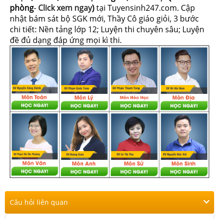
phòng
-
Click xem ngay
)
tại Tuyensinh247.com.
Cập
nhật bám sát bộ SGK mới, Thầy Cô giáo giỏi, 3 bước
chi tiết: Nền tảng lớp 12; Luyện thi chuyên sâu; Luyện
đề đủ dạng đáp ứng mọi kì thi.
Câu hỏi liên quan