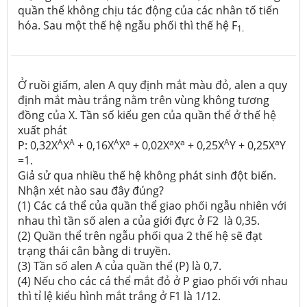
quần thể không chịu tác động của các nhân tố tiến
hóa. Sau một thế hệ ngẫu phối thì thế hệ F
1.
Ở ruồi giấm, alen A quy định mắt màu đỏ, alen a quy
định mắt màu trắng nằm trên vùng không tương
đồng của X. Tần số kiểu gen của quần thể ở thế hệ
xuất phát
A
A
A
a
a
a
A
a
P: 0,32X
X
+ 0,16X
X
+ 0,02X
X
+ 0,25X
Y + 0,25X
Y
=1.
Giả sử qua nhiều thế hệ không phát sinh đột biến.
Nhận xét nào sau đây đúng?
(1) Các cá thể của quần thể giao phối ngẫu nhiên với
nhau thì tần số alen a của giới đực ở F2 là 0,35.
(2) Quần thể trên ngẫu phối qua 2 thế hệ sẽ đạt
trạng thái cân bằng di truyền.
(3) Tần số alen A của quần thể (P) là 0,7.
(4) Nếu cho các cá thể mắt đỏ ở P giao phối với nhau
thì tỉ lệ kiểu hình mắt trắng ở F1 là 1/12.