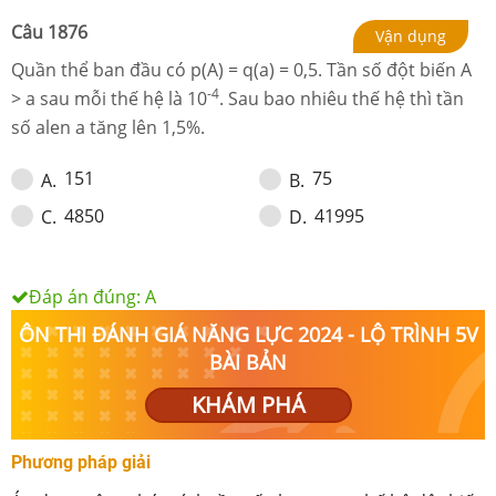
Câu
1876
Vận dụng
Quần thể ban đầu có p(A) = q(a) = 0,5. Tần số đột biến A
-
4
> a sau mỗi thế hệ là 10
. Sau bao nhiêu thế hệ thì tần
số alen a tăng lên 1,5%.
151
75
A
.
B
.
4850
41995
C
.
D
.
Đáp án đúng:
A
ÔN THI ĐÁNH GIÁ NĂNG LỰC 2024 - LỘ TRÌNH 5V
BÀI BẢN
KHÁM PHÁ
Phương pháp giải