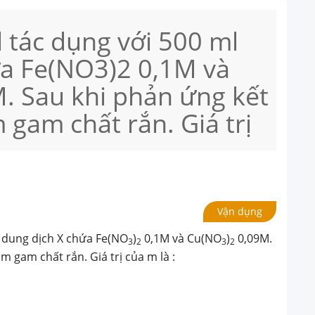
 tác dụng với 500 ml
ứa Fe(NO3)2 0,1M và
. Sau khi phản ứng kết
 gam chất rắn. Giá trị
Vận dụng
l dung dịch X chứa Fe(NO
)
0,1M và Cu(NO
)
0,09M.
3
2
3
2
m gam chất rắn. Giá trị của m là :