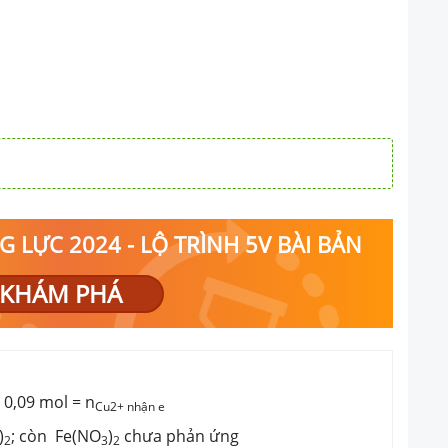
 LỰC 2024 - LỘ TRÌNH 5V BÀI BẢN
KHÁM PHÁ
 0,09 mol = n
Cu2+ nhận e
)
; còn Fe(NO
)
chưa phản ứng
2
3
2