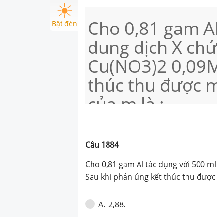
Cho 0,81 gam Al
Bật đèn
dung dịch X ch
Cu(NO3)2 0,09M
thúc thu được m
của m là :
Câu
1884
Cho 0,81 gam Al tác dụng với 500 m
Sau khi phản ứng kết thúc thu được 
2,88.
A
.