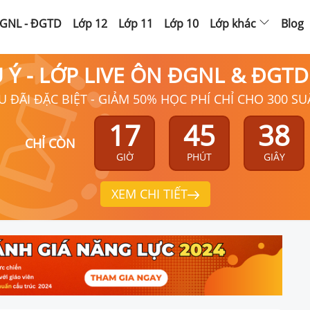
GNL - ĐGTD
Lớp 12
Lớp 11
Lớp 10
Lớp khác
Blog
Ú Ý - LỚP LIVE ÔN ĐGNL & ĐGT
U ĐÃI ĐẶC BIỆT - GIẢM 50% HỌC PHÍ CHỈ CHO 300 SU
17
45
37
CHỈ CÒN
GIỜ
PHÚT
GIÂY
XEM CHI TIẾT