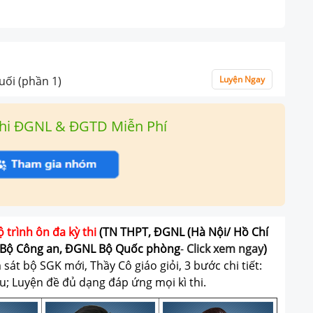
uối (phần 1)
Luyện Ngay
hi ĐGNL & ĐGTD Miễn Phí
ộ trình ôn đa kỳ thi
(TN THPT, ĐGNL (Hà Nội/ Hồ Chí
Bộ Công an, ĐGNL Bộ Quốc phòng
-
Click xem ngay
)
át bộ SGK mới, Thầy Cô giáo giỏi, 3 bước chi tiết:
u; Luyện đề đủ dạng đáp ứng mọi kì thi.