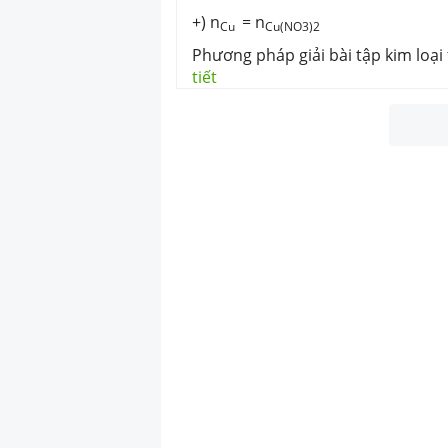
+) n
= n
Cu
Cu(NO3)2
Phương pháp giải bài tập kim loại
tiết