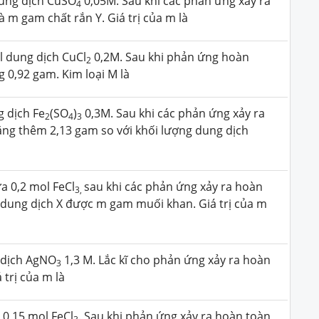
dung dịch CuSO
0,05M. Sau khi các phản ứng xảy ra
4
 m gam chất rắn Y. Giá trị của m là
l dung dịch CuCl
0,2M. Sau khi phản ứng hoàn
2
g 0,92 gam. Kim loại M là
 dịch Fe
(SO
)
0,3M. Sau khi các phản ứng xảy ra
2
4
3
ăng thêm 2,13 gam so với khối lượng dung dịch
a 0,2 mol FeCl
sau khi các phản ứng xảy ra hoàn
3,
 dung dịch X được m gam muối khan. Giá trị của m
 dịch AgNO
1,3 M. Lắc kĩ cho phản ứng xảy ra hoàn
3
trị của m là
0,15 mol FeCl
. Sau khi phản ứng xảy ra hoàn toàn