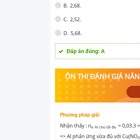
2,68.
B
.
2,52.
C
.
5,68.
D
.
Đáp án đúng:
A
ÔN THI ĐÁNH GIÁ NĂNG
Phương pháp giải
Nhận thấy : n
= 0,03.3 =
e
Al cho tối đa
=> Al phản ứng vừa đủ với Cu(NO
3