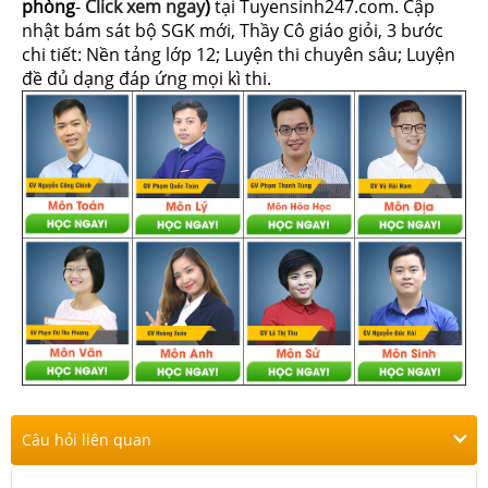
phòng
-
Click xem ngay
)
tại Tuyensinh247.com.
Cập
nhật bám sát bộ SGK mới, Thầy Cô giáo giỏi, 3 bước
chi tiết: Nền tảng lớp 12; Luyện thi chuyên sâu; Luyện
đề đủ dạng đáp ứng mọi kì thi.
Câu hỏi liên quan