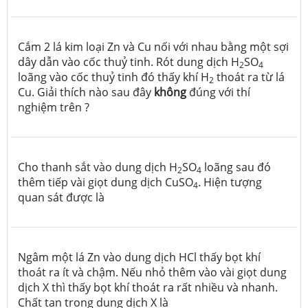
Cắm 2 lá kim loại Zn và Cu nối với nhau bằng một sợi
dây dẫn vào cốc thuỷ tinh. Rót dung dịch H
SO
2
4
loãng vào cốc thuỷ tinh đó thấy khí H
thoát ra từ lá
2
Cu. Giải thích nào sau đây
không
đúng với thí
nghiệm trên ?
Cho thanh sắt vào dung dịch H
SO
loãng sau đó
2
4
thêm tiếp vài giọt dung dịch CuSO
. Hiện tượng
4
quan sát được là
Ngâm một lá Zn vào dung dịch HCl thấy bọt khí
thoát ra ít và chậm. Nếu nhỏ thêm vào vài giọt dung
dịch X thì thấy bọt khí thoát ra rất nhiều và nhanh.
Chất tan trong dung dịch X là