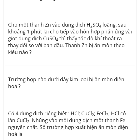
Cho một thanh Zn vào dung dịch H
SO
loãng, sau
2
4
khoảng 1 phút lại cho tiếp vào hỗn hợp phản ứng vài
giọt dung dịch CuSO
thì thấy tốc độ khí thoát ra
4
thay đổi so với ban đầu. Thanh Zn bị ăn mòn theo
kiểu nào ?
Trường hợp nào dưới đây kim loại bị ăn mòn điện
hoá ?
Có 4 dung dịch riêng biệt : HCl; CuCl
; FeCl
; HCl có
2
3
lẫn CuCl
. Nhúng vào mỗi dung dịch một thanh Fe
2
nguyên chất. Số trường hợp xuất hiện ăn mòn điện
hoá là