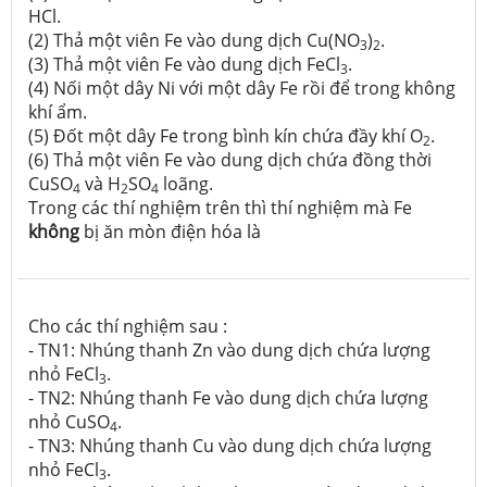
HCl.
(2) Thả một viên Fe vào dung dịch Cu(NO
)
.
3
2
(3) Thả một viên Fe vào dung dịch FeCl
.
3
(4) Nối một dây Ni với một dây Fe rồi để trong không
khí ẩm.
(5) Đốt một dây Fe trong bình kín chứa đầy khí O
.
2
(6) Thả một viên Fe vào dung dịch chứa đồng thời
CuSO
và H
SO
loãng.
4
2
4
Trong các thí nghiệm trên thì thí nghiệm mà Fe
không
bị ăn mòn điện hóa là
Cho các thí nghiệm sau :
- TN1: Nhúng thanh Zn vào dung dịch chứa lượng
nhỏ FeCl
.
3
- TN2: Nhúng thanh Fe vào dung dịch chứa lượng
nhỏ CuSO
.
4
- TN3: Nhúng thanh Cu vào dung dịch chứa lượng
nhỏ FeCl
.
3