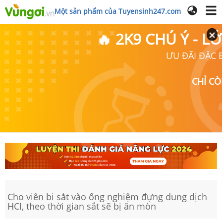
Một sản phẩm của Tuyensinh247.com
🔥 2K9 CHÚ Ý - 
ƯU ĐÃI ĐẶC B
CHỈ C
Cho viên bi sắt vào ống nghiệm đựng dung dịch
HCl, theo thời gian sắt sẽ bị ăn mòn