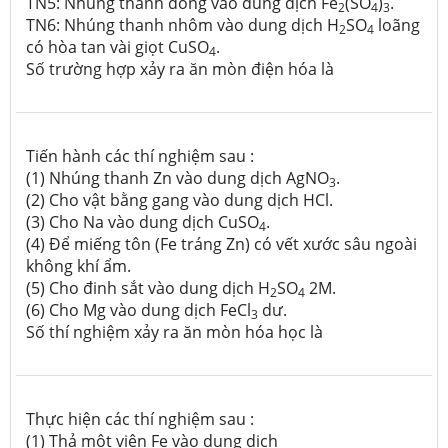
TN5: Nhúng thanh đồng vào dung dịch Fe
(SO
)
.
2
4
3
TN6: Nhúng thanh nhôm vào dung dịch H
SO
loãng
2
4
có hòa tan vài giọt CuSO
.
4
Số trường hợp xảy ra ăn mòn điện hóa là
Tiến hành các thí nghiệm sau :
(1) Nhúng thanh Zn vào dung dịch AgNO
.
3
(2) Cho vật bằng gang vào dung dịch HCl.
(3) Cho Na vào dung dịch CuSO
.
4
(4) Để miếng tôn (Fe tráng Zn) có vết xước sâu ngoài
không khí ẩm.
(5) Cho đinh sắt vào dung dịch H
SO
2M.
2
4
(6) Cho Mg vào dung dịch FeCl
dư.
3
Số thí nghiệm xảy ra ăn mòn hóa học là
Thực hiện các thí nghiệm sau :
(1) Thả một viên Fe vào dung dịch