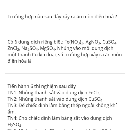
Trường hợp nào sau đây xảy ra ăn mòn điện hoá ?
Có 6 dung dịch riêng biệt: Fe(NO
)
, AgNO
, CuSO
,
3
3
3
4
ZnCl
, Na
SO
, MgSO
. Nhúng vào mỗi dung dịch
2
2
4
4
một thanh Cu kim loại, số trường hợp xảy ra ăn mòn
điện hóa là
Tiến hành 6 thí nghiệm sau đây
TN1: Nhúng thanh sắt vào dung dịch FeCl
.
3
TN2: Nhúng thanh sắt vào dung dịch CuSO
.
4
TN3: Để chiếc đinh làm bằng thép ngoài không khí
ẩm.
TN4: Cho chiếc đinh làm bằng sắt vào dung dịch
H
SO
.
2
4