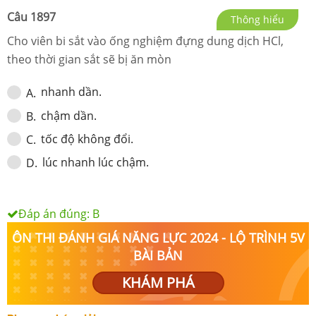
Câu
1897
Thông hiểu
Cho viên bi sắt vào ống nghiệm đựng dung dịch HCl,
theo thời gian sắt sẽ bị ăn mòn
nhanh dần.
A
.
chậm dần.
B
.
tốc độ không đổi.
C
.
lúc nhanh lúc chậm.
D
.
Đáp án đúng:
B
ÔN THI ĐÁNH GIÁ NĂNG LỰC 2024 - LỘ TRÌNH 5V
BÀI BẢN
KHÁM PHÁ