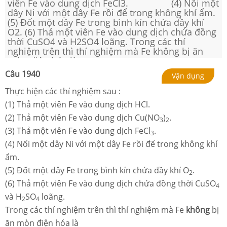
viên Fe vào dung dịch FeCl3. (4) Nối một
dây Ni với một dây Fe rồi để trong không khí ẩm.
(5) Đốt một dây Fe trong bình kín chứa đầy khí
O2. (6) Thả một viên Fe vào dung dịch chứa đồng
thời CuSO4 và H2SO4 loãng. Trong các thí
nghiệm trên thì thí nghiệm mà Fe không bị ăn
mòn điện hóa là
Câu
1940
Vận dụng
Thực hiện các thí nghiệm sau :
(1) Thả một viên Fe vào dung dịch HCl.
(2) Thả một viên Fe vào dung dịch Cu(NO
)
.
3
2
(3) Thả một viên Fe vào dung dịch FeCl
.
3
(4) Nối một dây Ni với một dây Fe rồi để trong không khí
ẩm.
(5) Đốt một dây Fe trong bình kín chứa đầy khí O
.
2
(6) Thả một viên Fe vào dung dịch chứa đồng thời CuSO
4
và H
SO
loãng.
2
4
Trong các thí nghiệm trên thì thí nghiệm mà Fe
không
bị
ăn mòn điện hóa là