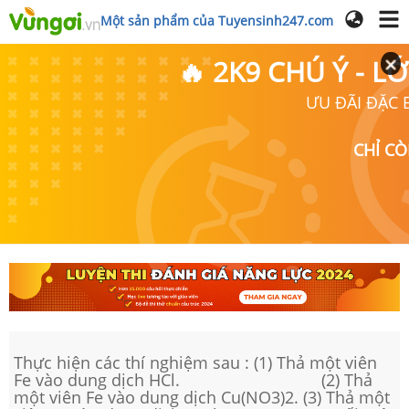
Một sản phẩm của Tuyensinh247.com
🔥 2K9 CHÚ Ý - 
ƯU ĐÃI ĐẶC B
CHỈ C
Thực hiện các thí nghiệm sau : (1) Thả một viên
Fe vào dung dịch HCl. (2) Thả
một viên Fe vào dung dịch Cu(NO3)2. (3) Thả một