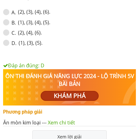
(2), (3), (4), (6).
A
.
(1), (3), (4), (5).
B
.
(2), (4), (6).
C
.
(1), (3), (5).
D
.
Đáp án đúng:
D
ÔN THI ĐÁNH GIÁ NĂNG LỰC 2024 - LỘ TRÌNH 5V
BÀI BẢN
KHÁM PHÁ
Phương pháp giải
Ăn mòn kim loại
---
Xem chi tiết
Xem lời giải