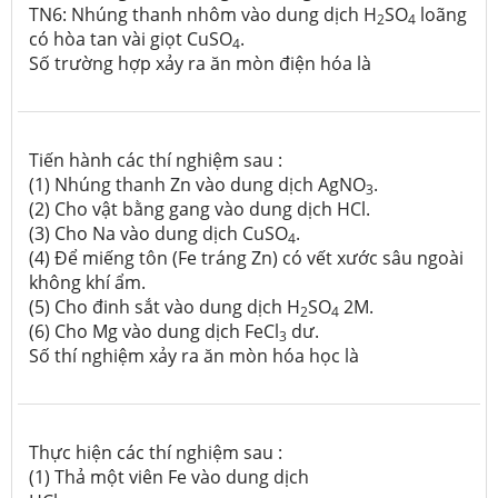
TN6: Nhúng thanh nhôm vào dung dịch H
SO
loãng
2
4
có hòa tan vài giọt CuSO
.
4
Số trường hợp xảy ra ăn mòn điện hóa là
Tiến hành các thí nghiệm sau :
(1) Nhúng thanh Zn vào dung dịch AgNO
.
3
(2) Cho vật bằng gang vào dung dịch HCl.
(3) Cho Na vào dung dịch CuSO
.
4
(4) Để miếng tôn (Fe tráng Zn) có vết xước sâu ngoài
không khí ẩm.
(5) Cho đinh sắt vào dung dịch H
SO
2M.
2
4
(6) Cho Mg vào dung dịch FeCl
dư.
3
Số thí nghiệm xảy ra ăn mòn hóa học là
Thực hiện các thí nghiệm sau :
(1) Thả một viên Fe vào dung dịch