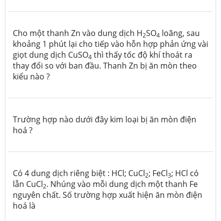
Cho một thanh Zn vào dung dịch H
SO
loãng, sau
2
4
khoảng 1 phút lại cho tiếp vào hỗn hợp phản ứng vài
giọt dung dịch CuSO
thì thấy tốc độ khí thoát ra
4
thay đổi so với ban đầu. Thanh Zn bị ăn mòn theo
kiểu nào ?
Trường hợp nào dưới đây kim loại bị ăn mòn điện
hoá ?
Có 4 dung dịch riêng biệt : HCl; CuCl
; FeCl
; HCl có
2
3
lẫn CuCl
. Nhúng vào mỗi dung dịch một thanh Fe
2
nguyên chất. Số trường hợp xuất hiện ăn mòn điện
hoá là