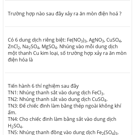
Trường hợp nào sau đây xảy ra ăn mòn điện hoá ?
Có 6 dung dịch riêng biệt: Fe(NO
)
, AgNO
, CuSO
,
3
3
3
4
ZnCl
, Na
SO
, MgSO
. Nhúng vào mỗi dung dịch
2
2
4
4
một thanh Cu kim loại, số trường hợp xảy ra ăn mòn
điện hóa là
Tiến hành 6 thí nghiệm sau đây
TN1: Nhúng thanh sắt vào dung dịch FeCl
.
3
TN2: Nhúng thanh sắt vào dung dịch CuSO
.
4
TN3: Để chiếc đinh làm bằng thép ngoài không khí
ẩm.
TN4: Cho chiếc đinh làm bằng sắt vào dung dịch
H
SO
.
2
4
TN5: Nhúng thanh đồng vào dung dịch Fe
(SO
)
.
2
4
3