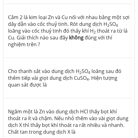
Cắm 2 lá kim loại Zn và Cu nối với nhau bằng một sợi
dây dẫn vào cốc thuỷ tinh. Rót dung dịch H
SO
2
4
loãng vào cốc thuỷ tinh đó thấy khí H
thoát ra từ lá
2
Cu. Giải thích nào sau đây
không
đúng với thí
nghiệm trên ?
Cho thanh sắt vào dung dịch H
SO
loãng sau đó
2
4
thêm tiếp vài giọt dung dịch CuSO
. Hiện tượng
4
quan sát được là
Ngâm một lá Zn vào dung dịch HCl thấy bọt khí
thoát ra ít và chậm. Nếu nhỏ thêm vào vài giọt dung
dịch X thì thấy bọt khí thoát ra rất nhiều và nhanh.
Chất tan trong dung dịch X là