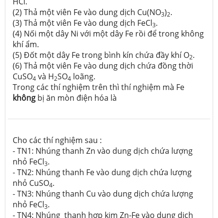
HCl.
(2) Thả một viên Fe vào dung dịch Cu(NO
)
.
3
2
(3) Thả một viên Fe vào dung dịch FeCl
.
3
(4) Nối một dây Ni với một dây Fe rồi để trong không
khí ẩm.
(5) Đốt một dây Fe trong bình kín chứa đầy khí O
.
2
(6) Thả một viên Fe vào dung dịch chứa đồng thời
CuSO
và H
SO
loãng.
4
2
4
Trong các thí nghiệm trên thì thí nghiệm mà Fe
không
bị ăn mòn điện hóa là
Cho các thí nghiệm sau :
- TN1: Nhúng thanh Zn vào dung dịch chứa lượng
nhỏ FeCl
.
3
- TN2: Nhúng thanh Fe vào dung dịch chứa lượng
nhỏ CuSO
.
4
- TN3: Nhúng thanh Cu vào dung dịch chứa lượng
nhỏ FeCl
.
3
- TN4: Nhúng thanh hợp kim Zn-Fe vào dung dịch