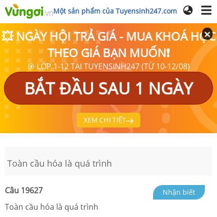
Một sản phẩm của Tuyensinh247.com
💥 NGÀY HỘI TRẢ GIÁ - MUA KHOÁ HỌC
THEO GIÁ BẠN MUỐN❗
🎯 LỚP 1-12 TẠI TUYENSINH247 (TỪ 10-12/08)
BẮT ĐẦU SAU 1 NGÀY
XEM CHI TIẾT
Toàn cầu hóa là quá trình
Câu
19627
Nhận biết
Toàn cầu hóa là quá trình