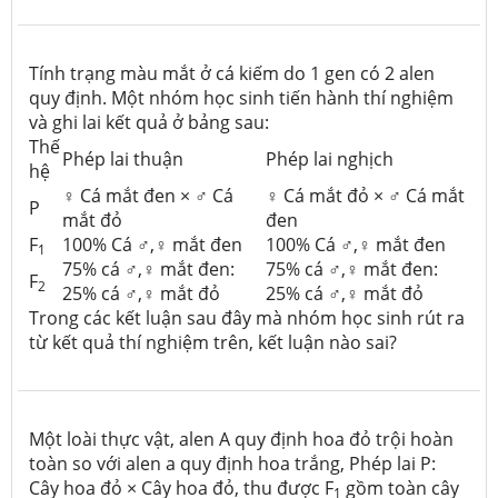
Tính trạng màu mắt ở cá kiếm do 1 gen có 2 alen
quy định. Một nhóm học sinh tiến hành thí nghiệm
và ghi lai kết quả ở bảng sau:
Thế
Phép lai thuận
Phép lai nghịch
hệ
♀ Cá mắt đen × ♂ Cá
♀ Cá mắt đỏ × ♂ Cá mắt
P
mắt đỏ
đen
F
100% Cá ♂,♀ mắt đen
100% Cá ♂,♀ mắt đen
1
75% cá ♂,♀ mắt đen:
75% cá ♂,♀ mắt đen:
F
2
25% cá ♂,♀ mắt đỏ
25% cá ♂,♀ mắt đỏ
Trong các kết luận sau đây mà nhóm học sinh rút ra
từ kết quả thí nghiệm trên, kết luận nào sai?
Một loài thực vật, alen A quy định hoa đỏ trội hoàn
toàn so với alen a quy định hoa trắng, Phép lai P:
Cây hoa đỏ × Cây hoa đỏ, thu được F
gồm toàn cây
1