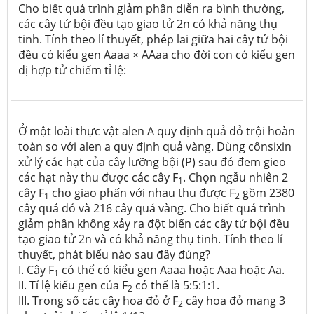
Cho biết quá trình giảm phân diễn ra bình thường,
các cây tứ bội đều tạo giao tử 2n có khả năng thụ
tinh. Tính theo lí thuyết, phép lai giữa hai cây tứ bội
đều có kiểu gen Aaaa × AAaa cho đời con có kiểu gen
dị hợp tử chiếm tỉ lệ:
Ở một loài thực vật alen A quy định quả đỏ trội hoàn
toàn so với alen a quy định quả vàng. Dùng cônsixin
xử lý các hạt của cây lưỡng bội (P) sau đó đem gieo
các hạt này thu được các cây F
. Chọn ngẫu nhiên 2
1
cây F
cho giao phấn với nhau thu được F
gồm 2380
1
2
cây quả đỏ và 216 cây quả vàng. Cho biết quá trình
giảm phân không xảy ra đột biến các cây tứ bội đều
tạo giao tử 2n và có khả năng thụ tinh. Tính theo lí
thuyết, phát biểu nào sau đây đúng?
I. Cây F
có thể có kiểu gen Aaaa hoặc Aaa hoặc Aa.
1
II. Tỉ lệ kiểu gen của F
có thể là 5:5:1:1.
2
III. Trong số các cây hoa đỏ ở F
cây hoa đỏ mang 3
2