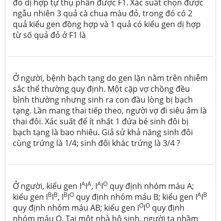
đỏ dị hợp tự thụ phấn được F1. Xác suất chọn được
ngẫu nhiên 3 quả cà chua màu đỏ, trong đó có 2
quả kiểu gen đồng hợp và 1 quả có kiểu gen dị hợp
từ số quả đỏ ở F1 là
Ở người, bệnh bạch tạng do gen lặn nằm trên nhiễm
sắc thể thường quy định. Một cặp vợ chồng đều
bình thường nhưng sinh ra con đầu lòng bị bạch
tạng. Lần mang thai tiếp theo, người vợ đi siêu âm là
thai đôi. Xác suất để ít nhất 1 đứa bé sinh đôi bị
bạch tạng là bao nhiêu. Giả sử khả năng sinh đôi
cùng trứng là 1/4; sinh đôi khác trứng là 3/4 ?
A
A
A
O
Ở người, kiểu gen I
I
, I
I
quy định nhóm máu A;
B
B
B
O
A
B
kiểu gen I
I
, I
I
quy định nhóm máu B; kiểu gen I
I
O
O
quy định nhóm máu AB; kiểu gen I
I
quy định
nhóm máu O. Tại một nhà hộ sinh, người ta nhầm