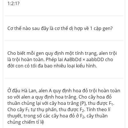
1:2:1?
Cơ thể nào sau đây là cơ thể dị hợp về 1 cặp gen?
Cho biết mỗi gen quy định một tính trạng, alen trội
là trội hoàn toàn. Phép lai AaBbDd × aabbDD cho
đời con có tối đa bao nhiêu loại kiểu hình.
Ở đậu Hà Lan, alen A quy định hoa đỏ trội hoàn toàn
so với alen a quy định hoa trắng. Cho cây hoa đỏ
thuần chủng lại với cây hoa trắng (P), thu được F
.
1
Cho cây F
tự thụ phấn, thu được F
. Tính theo lí
1
2
thuyết, trong số các cây hoa đỏ ở F
, cây thuần
2
chủng chiếm tỉ lệ