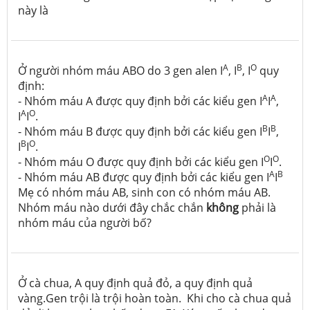
này là
A
B
O
Ở người nhóm máu ABO do 3 gen alen I
, I
, I
quy
định:
A
A
- Nhóm máu A được quy định bởi các kiểu gen I
I
,
A
O
I
I
.
B
B
- Nhóm máu B được quy định bởi các kiểu gen I
I
,
B
O
I
I
.
O
O
- Nhóm máu O được quy định bởi các kiểu gen I
I
.
A
B
- Nhóm máu AB được quy định bởi các kiểu gen I
I
Mẹ có nhóm máu AB, sinh con có nhóm máu AB.
Nhóm máu nào dưới đây chắc chắn
không
phải là
nhóm máu của người bố?
Ở cà chua, A quy định quả đỏ, a quy định quả
vàng.Gen trội là trội hoàn toàn. Khi cho cà chua quả