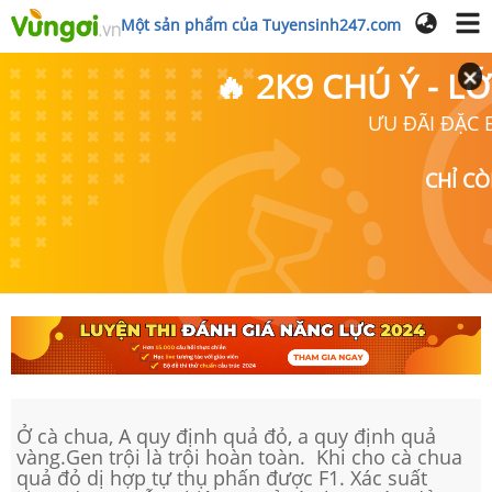
Một sản phẩm của Tuyensinh247.com
🔥 2K9 CHÚ Ý - 
ƯU ĐÃI ĐẶC B
CHỈ C
Ở cà chua, A quy định quả đỏ, a quy định quả
vàng.Gen trội là trội hoàn toàn. Khi cho cà chua
quả đỏ dị hợp tự thụ phấn được F1. Xác suất