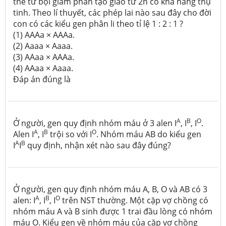
thể tứ bội giảm phân tạo giao tử 2n có khả năng thụ
tinh. Theo lí thuyết, các phép lai nào sau đây cho đời
con có các kiểu gen phân li theo tỉ lệ 1 : 2 : 1 ?
(1) AAAa × AAAa.
(2) Aaaa × Aaaa.
(3) AAaa × AAAa.
(4) AAaa × Aaaa.
Đáp án đúng là
A
B
O
Ở người, gen quy định nhóm máu ở 3 alen I
, I
, I
.
A
B
O
Alen I
, I
trội so với I
. Nhóm máu AB do kiểu gen
A
B
I
I
quy định, nhận xét nào sau đây đúng?
Ở người, gen quy định nhóm máu A, B, O và AB có 3
A
B
O
alen: I
, I
, I
trên NST thường. Một cặp vợ chồng có
nhóm máu A và B sinh được 1 trai đầu lòng có nhóm
máu O. Kiểu gen về nhóm máu của cặp vợ chồng