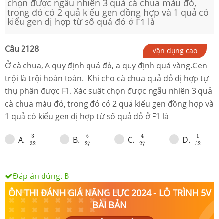
chọn được ngẫu nhiên 3 quả cà chua màu đỏ,
trong đó có 2 quả kiểu gen đồng hợp và 1 quả có
kiểu gen dị hợp từ số quả đỏ ở F1 là
Câu
2128
Vận dụng cao
Ở cà chua, A quy định quả đỏ, a quy định quả vàng.Gen
trội là trội hoàn toàn. Khi cho cà chua quả đỏ dị hợp tự
thụ phấn được F1. Xác suất chọn được ngẫu nhiên 3 quả
cà chua màu đỏ, trong đó có 2 quả kiểu gen đồng hợp và
1 quả có kiểu gen dị hợp từ số quả đỏ ở F1 là
6
27
3
32
4
27
1
32
3
6
4
1
A
.
B
.
C
.
D
.
32
32
27
27
Đáp án đúng:
B
ÔN THI ĐÁNH GIÁ NĂNG LỰC 2024 - LỘ TRÌNH 5V
BÀI BẢN