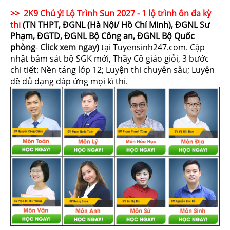
>> 2K9 Chú ý! Lộ Trình Sun 2027 - 1 lộ trình ôn đa kỳ
thi
(TN THPT, ĐGNL (Hà Nội/ Hồ Chí Minh), ĐGNL Sư
Phạm, ĐGTD, ĐGNL Bộ Công an, ĐGNL Bộ Quốc
phòng
-
Click xem ngay
)
tại Tuyensinh247.com.
Cập
nhật bám sát bộ SGK mới, Thầy Cô giáo giỏi, 3 bước
chi tiết: Nền tảng lớp 12; Luyện thi chuyên sâu; Luyện
đề đủ dạng đáp ứng mọi kì thi.