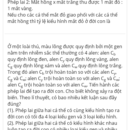
Phép lai 2: Mắt hồng x mắt trắng thu được 1 mắt đỏ :
1 mắt vàng.
Nếu cho các cá thể mắt đỏ giao phối với các cá thể
mắt hồng thì tỷ lệ kiểu hình mắt đỏ ở đời con là
Ở một loài thú, màu lông được quy định bởi một gen
nằm trên nhiễm sắc thể thường có 4 alen: alen C
b
quy định lông đen, alen C
quy định lông vàng, alen
y
C
quy định lông xám và alen C
quy định lông trắng.
g
w
Trong đó alen C
trội hoàn toàn so với các alen C
,
b
y
C
và C
; alen C
trội hoàn toàn so với alen C
và C
;
g
w
y
g
w
alen C
trội hoàn toàn so với alen C
. Tiến hành các
g
w
phép lai để tạo ra đời con. Cho biết không xảy ra đột
biến. Theo lí thuyết, có bao nhiêu kết luận sau đây
đúng?
(1). Phép lai giữa hai cá thể có cùng kiểu hình tạo ra
đời con có tối đa 4 loại kiểu gen và 3 loại kiểu hình.
(2). Phép lai giữa hai cá thể có kiểu hình khác nhau
luôn tạo ra đời con có nhiều loại kiểu gen và nhiều