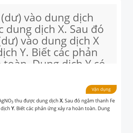
(dư) vào dung dịch
 dung dịch X. Sau đó
dư) vào dung dịch X
ịch Y. Biết các phản
 toàn. Dung dịch Y có
:
Vận dụng
 AgNO
thu được dung dịch
X
. Sau đó ngâm thanh Fe
3
 dịch
Y
. Biết các phản ứng xảy ra hoàn toàn. Dung