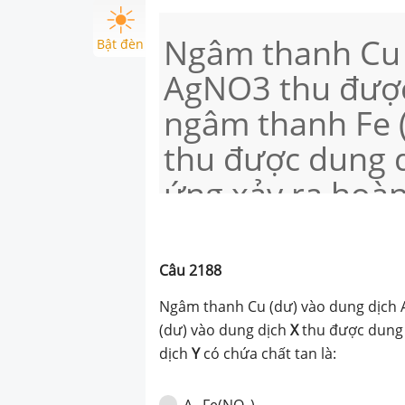
Ngâm thanh Cu 
Bật đèn
AgNO3 thu được
ngâm thanh Fe (
thu được dung d
ứng xảy ra hoàn
chứa chất tan là
Câu
2188
Ngâm thanh Cu (dư) vào dung dịch
(dư) vào dung dịch
X
thu được dung
dịch
Y
có chứa chất tan là:
Fe(NO
)
.