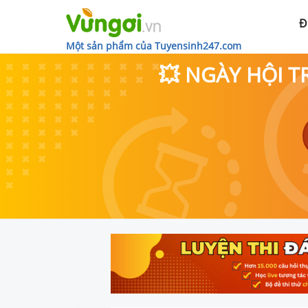
Đ
Một sản phẩm của Tuyensinh247.com
💥 NGÀY HỘI T