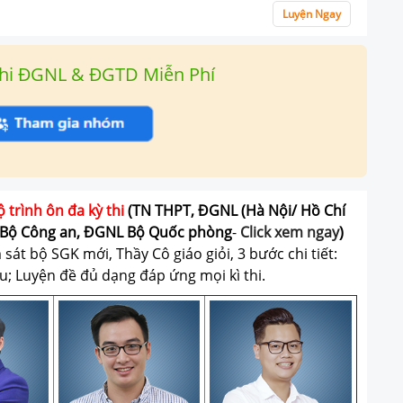
Luyện Ngay
hi ĐGNL & ĐGTD Miễn Phí
ộ trình ôn đa kỳ thi
(TN THPT, ĐGNL (Hà Nội/ Hồ Chí
Bộ Công an, ĐGNL Bộ Quốc phòng
-
Click xem ngay
)
át bộ SGK mới, Thầy Cô giáo giỏi, 3 bước chi tiết:
u; Luyện đề đủ dạng đáp ứng mọi kì thi.