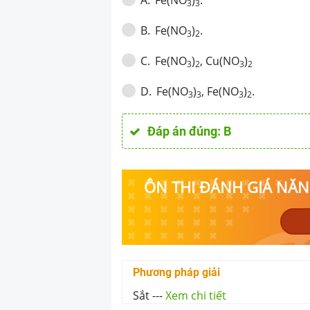
A
.
3
3
Fe(NO
)
.
B
.
3
2
Fe(NO
)
, Cu(NO
)
C
.
3
2
3
2
Fe(NO
)
, Fe(NO
)
.
D
.
3
3
3
2
Đáp án đúng:
B
ÔN THI ĐÁNH GIÁ NĂNG
Phương pháp giải
Sắt
---
Xem chi tiết