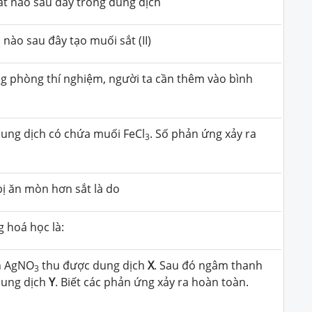
t nào sau đây trong dung dịch
 nào sau đây tạo muối sắt (II)
g phòng thí nghiệm, người ta cần thêm vào bình
dung dịch có chứa muối FeCl
. Số phản ứng xảy ra
3
ị ăn mòn hơn sắt là do
 hoá học là:
h AgNO
thu được dung dịch
X
. Sau đó ngâm thanh
3
dung dịch
Y
. Biết các phản ứng xảy ra hoàn toàn.