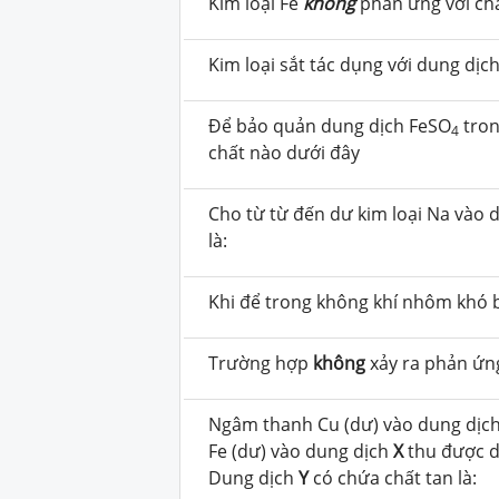
Kim loại Fe
không
phản ứng với chấ
Kim loại sắt tác dụng với dung dịch
Để bảo quản dung dịch FeSO
tron
4
chất nào dưới đây
Cho từ từ đến dư kim loại Na vào 
là:
Khi để trong không khí nhôm khó b
Trường hợp
không
xảy ra phản ứng
Ngâm thanh Cu (dư) vào dung dịc
Fe (dư) vào dung dịch
X
thu được 
Dung dịch
Y
có chứa chất tan là: