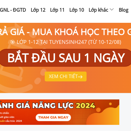
GNL - ĐGTD
Lớp 12
Lớp 11
Lớp 10
Lớp khác
Blog
RẢ GIÁ - MUA KHOÁ HỌC THEO
🎯 LỚP 1-12 TẠI TUYENSINH247 (TỪ 10-12/08)
BẮT ĐẦU SAU 1 NGÀY
XEM CHI TIẾT