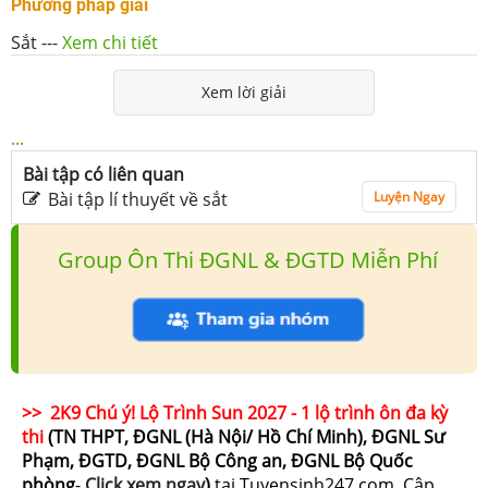
Phương pháp giải
Sắt
---
Xem chi tiết
Xem lời giải
...
Bài tập có liên quan
Bài tập lí thuyết về sắt
Luyện Ngay
Group Ôn Thi ĐGNL & ĐGTD Miễn Phí
>> 2K9 Chú ý! Lộ Trình Sun 2027 - 1 lộ trình ôn đa kỳ
thi
(TN THPT, ĐGNL (Hà Nội/ Hồ Chí Minh), ĐGNL Sư
Phạm, ĐGTD, ĐGNL Bộ Công an, ĐGNL Bộ Quốc
phòng
-
Click xem ngay
)
tại Tuyensinh247.com.
Cập