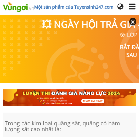
Một sản phẩm của Tuyensinh247.com
💥 NGÀY HỘI TRẢ GI
🎯 LỚP
BẮT Đ
SAU
Trong các kim loại quặng sắt, quặng có hàm
lượng sắt cao nhất là: