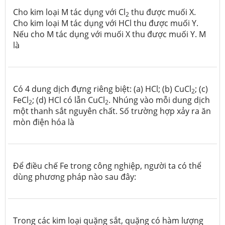
Cho kim loại M tác dụng với Cl
thu được muối X.
2
Cho kim loại M tác dụng với HCl thu được muối Y.
Nếu cho M tác dụng với muối X thu được muối Y. M
là
Có 4 dung dịch đựng riêng biệt: (a) HCl; (b) CuCl
; (c)
2
FeCl
; (d) HCl có lẫn CuCl
. Nhúng vào mỗi dung dịch
2
2
một thanh sắt nguyên chất. Số trường hợp xảy ra ăn
mòn điện hóa là
Để điều chế Fe trong công nghiệp, người ta có thể
dùng phương pháp nào sau đây:
Trong các kim loại quặng sắt, quặng có hàm lượng