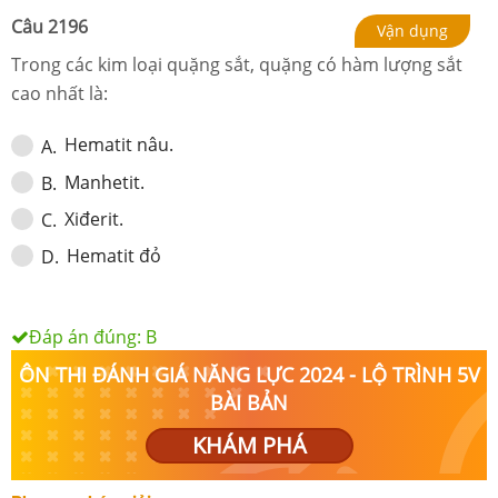
Câu
2196
Vận dụng
Trong các kim loại quặng sắt, quặng có hàm lượng sắt
cao nhất là:
Hematit nâu.
A
.
Manhetit.
B
.
Xiđerit.
C
.
Hematit đỏ
D
.
Đáp án đúng:
B
ÔN THI ĐÁNH GIÁ NĂNG LỰC 2024 - LỘ TRÌNH 5V
BÀI BẢN
KHÁM PHÁ