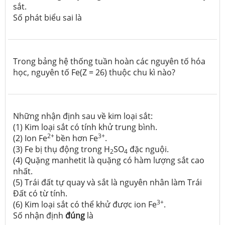
sắt.
Số phát biểu sai là
Trong bảng hệ thống tuần hoàn các nguyên tố hóa
học, nguyên tố Fe(Z = 26) thuộc chu kì nào?
Những nhận định sau về kim loại sắt:
(1) Kim loại sắt có tính khử trung bình.
2+
3+
(2) Ion Fe
bền hơn Fe
.
(3) Fe bị thụ động trong H
SO
đặc nguội.
2
4
(4) Quặng manhetit là quặng có hàm lượng sắt cao
nhất.
(5) Trái đất tự quay và sắt là nguyên nhân làm Trái
Đất có từ tính.
3+
(6) Kim loại sắt có thể khử được ion Fe
.
Số nhận định
đúng
là