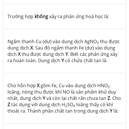
Trường hợp
không
xảy ra phản ứng hoá học là:
Ngâm thanh Cu (dư) vào dung dịch AgNO
thu được
3
dung dịch
X
. Sau đó ngâm thanh Fe (dư) vào dung
dịch
X
thu được dung dịch
Y
. Biết các phản ứng xảy
ra hoàn toàn. Dung dịch
Y
có chứa chất tan là:
Cho hỗn hợp
X
gồm Fe, Cu vào dung dịch HNO
3
loãng, nóng thu được khí NO là sản phẩm khử duy
nhất, dung dịch
Y
và còn lại chất rắn chưa tan
Z
. Cho
Z
tác dụng với dung dịch H
SO
loãng thấy có khí
2
4
thoát ra. Thành phần chất tan trong dung dịch
Y
là: