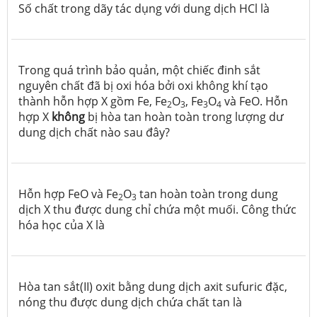
Số chất trong dãy tác dụng với dung dịch HCl là
Trong quá trình bảo quản, một chiếc đinh sắt
nguyên chất đã bị oxi hóa bởi oxi không khí tạo
thành hỗn hợp X gồm Fe, Fe
O
, Fe
O
và FeO. Hỗn
2
3
3
4
hợp X
không
bị hòa tan hoàn toàn trong lượng dư
dung dịch chất nào sau đây?
Hỗn hợp FeO và Fe
O
tan hoàn toàn trong dung
2
3
dịch X thu được dung chỉ chứa một muối. Công thức
hóa học của X là
Hòa tan sắt(II) oxit bằng dung dịch axit sufuric đặc,
nóng thu được dung dịch chứa chất tan là