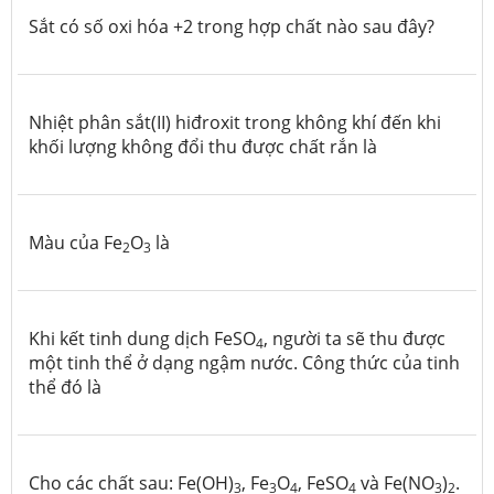
Sắt có số oxi hóa +2 trong hợp chất nào sau đây?
Nhiệt phân sắt(II) hiđroxit trong không khí đến khi
khối lượng không đổi thu được chất rắn là
Màu của Fe
O
là
2
3
Khi kết tinh dung dịch FeSO
, người ta sẽ thu được
4
một tinh thể ở dạng ngậm nước. Công thức của tinh
thể đó là
Cho các chất sau: Fe(OH)
, Fe
O
, FeSO
và Fe(NO
)
.
3
3
4
4
3
2