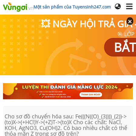
Một sản phẩm của Tuyensinh247.com
💥 NGÀY HỘI TRẢ GI
🎯 LỚP
BẮT
Cho sơ đồ chuyển hóa sau: Fe(((N((O)_(3))))_(2))->
(to)X->(+HCl)Y->(+Z)T->(to)X Cho các chất: NaCl,
KOH, AgNO3, Cu(OH)2. Có bao nhiêu chất có thể
thỏa mãn Z trong sơ đồ trên?