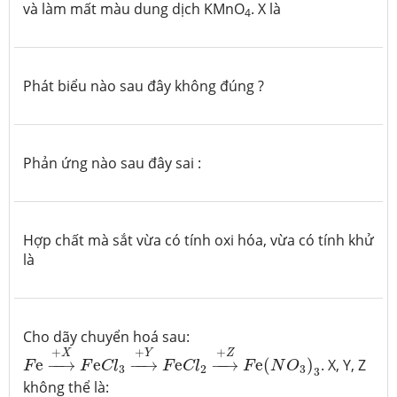
và làm mất màu dung dịch KMnO
. X là
4
Phát biểu nào sau đây không đúng ?
Phản ứng nào sau đây sai :
Hợp chất mà sắt vừa có tính oxi hóa, vừa có tính khử
là
Cho dãy chuyển hoá sau:
F
e
→
+
X
F
e
C
l
3
→
+
Y
F
e
C
l
2
→
+
Z
F
e
(
N
O
3
)
3
+
+
+
X
Y
Z
e
−
−
→
e
−
−
→
e
−
−
→
e
(
)
. X, Y, Z
F
F
C
l
F
C
l
F
N
O
3
2
3
3
không thể là: