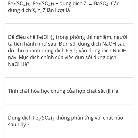
Fe
(SO
)
; Fe
(SO
)
+ dung dịch Z → BaSO
. Các
2
4
3
2
4
3
4
dung dịch X, Y, Z lần lượt là
Để điều chế Fe(OH)
trong phòng thí nghiệm, người
2
ta tiến hành như sau: Đun sôi dung dịch NaOH sau
đó cho nhanh dung dịch FeCl
vào dung dịch NaOH
2
này. Mục đích chính của việc đun sôi dung dịch
NaOH là?
Tính chất hóa học chung của hợp chất sắt (III) là
Dung dịch Fe
(SO
)
không phản ứng với chất nào
2
4
3
sau đây ?