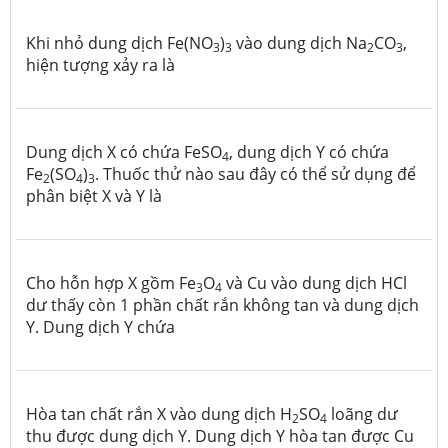
Khi nhỏ dung dịch Fe(NO
)
vào dung dịch Na
CO
,
3
3
2
3
hiện tượng xảy ra là
Dung dịch X có chứa FeSO
, dung dịch Y có chứa
4
Fe
(SO
)
. Thuốc thử nào sau đây có thể sử dụng để
2
4
3
phân biệt X và Y là
Cho hỗn hợp X gồm Fe
O
và Cu vào dung dịch HCl
3
4
dư thấy còn 1 phần chất rắn không tan và dung dịch
Y. Dung dịch Y chứa
Hòa tan chất rắn X vào dung dịch H
SO
loãng dư
2
4
thu được dung dịch Y. Dung dịch Y hòa tan được Cu