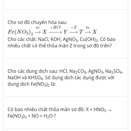
Cho sơ đồ chuyển hóa sau:
F
e
(
N
O
3
)
2
→
t
o
X
→
+
H
C
l
Y
→
+
Z
T
→
t
o
X
+
+
t
o
t
o
H
C
l
Z
(
)
−
→
−
−−
→
−
−
→
−
→
F
e
N
O
X
Y
T
X
3
2
Cho các chất: NaCl, KOH, AgNO
, Cu(OH)
. Có bao
3
2
nhiêu chất có thể thỏa mãn Z trong sơ đồ trên?
Cho các dung dịch sau: HCl, Na
CO
, AgNO
, Na
SO
,
2
3
3
2
4
NaOH và KHSO
. Số dung dịch tác dụng được với
4
dung dịch Fe(NO
)
là:
3
2
Có bao nhiêu chất thỏa mãn sơ đồ: X + HNO
→
3
Fe(NO
)
+ NO + H
O ?
3
3
2