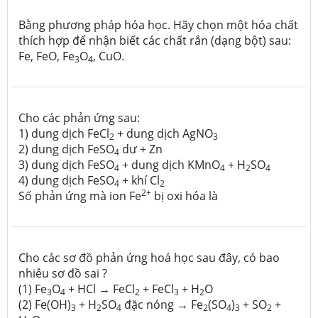
Bằng phương pháp hóa học. Hãy chọn một hóa chất
thích hợp để nhận biết các chất rắn (dạng bột) sau:
Fe, FeO, Fe
O
, CuO.
3
4
Cho các phản ứng sau:
1) dung dịch FeCl
+ dung dịch AgNO
2
3
2) dung dịch FeSO
dư + Zn
4
3) dung dịch FeSO
+ dung dịch KMnO
+ H
SO
4
4
2
4
4) dung dịch FeSO
+ khí Cl
4
2
2+
Số phản ứng mà ion Fe
bị oxi hóa là
Cho các sơ đồ phản ứng hoá học sau đây, có bao
nhiêu sơ đồ sai ?
(1) Fe
O
+ HCl → FeCl
+ FeCl
+ H
O
3
4
2
3
2
(2) Fe(OH)
+ H
SO
đặc nóng → Fe
(SO
)
+ SO
+
3
2
4
2
4
3
2