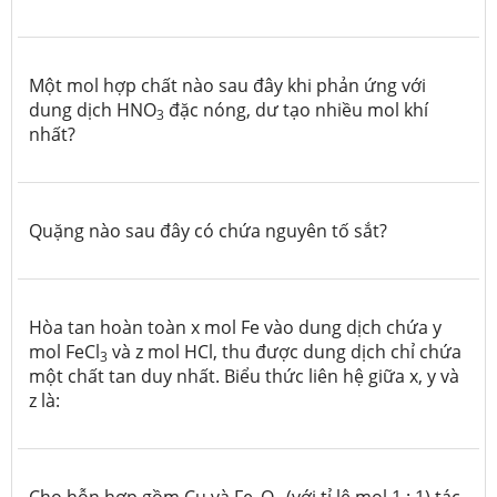
Một mol hợp chất nào sau đây khi phản ứng với
dung dịch HNO
đặc nóng, dư tạo nhiều mol khí
3
nhất?
Quặng nào sau đây có chứa nguyên tố sắt?
Hòa tan hoàn toàn x mol Fe vào dung dịch chứa y
mol FeCl
và z mol HCl, thu được dung dịch chỉ chứa
3
một chất tan duy nhất. Biểu thức liên hệ giữa x, y và
z là:
Cho hỗn hợp gồm Cu và Fe
O
(với tỉ lệ mol 1 : 1) tác