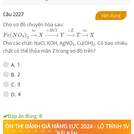
Câu
2227
Vận dụng
Cho sơ đồ chuyển hóa sau:
F
e
(
N
O
3
)
2
→
t
o
X
→
+
H
C
l
Y
→
+
Z
T
→
t
o
X
+
+
t
o
t
o
H
C
l
Z
(
)
−
→
−
−−
→
−
−
→
−
→
F
e
N
O
X
Y
T
X
3
2
Cho các chất: NaCl, KOH, AgNO
, Cu(OH)
. Có bao nhiêu
3
2
chất có thể thỏa mãn Z trong sơ đồ trên?
1
A
.
2
B
.
3
C
.
4
D
.
Đáp án đúng:
B
ÔN THI ĐÁNH GIÁ NĂNG LỰC 2024 - LỘ TRÌNH 5V
BÀI BẢN