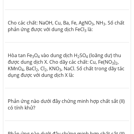
Cho các chất: NaOH, Cu, Ba, Fe, AgNO
, NH
. Số chất
3
3
phản ứng được với dung dịch FeCl
là:
3
Hòa tan Fe
O
vào dung dịch H
SO
(loãng dư) thu
3
4
2
4
được dung dịch X. Cho dãy các chất: Cu, Fe(NO
)
,
3
2
KMnO
, BaCl
, Cl
, KNO
, NaCl. Số chất trong dãy tác
4
2
2
3
dụng được với dung dịch X là:
Phản ứng nào dưới đây chứng minh hợp chất sắt (II)
có tính khử?
Phản ứng nào dưới đây chứng minh hợp chất sắt (II)