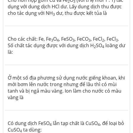
2
3
dụng với dung dịch HCl dư. Lấy dung dịch thu được
cho tác dụng với NH
dư, thu được kết tủa là
3
Cho các chất: Fe, Fe
O
, FeSO
, FeCO
, FeCl
, FeCl
.
3
4
3
3
2
3
Số chất tác dụng được với dung dịch H
SO
loãng dư
2
4
là:
Ở một số địa phương sử dụng nước giếng khoan, khi
mới bơm lên nước trong nhưng để lâu thì có mùi
tanh và bị ngả màu vàng. Ion làm cho nước có màu
vàng là
Có dung dịch FeSO
lẫn tạp chất là CuSO
, để loại bỏ
4
4
CuSO
ta dùng:
4