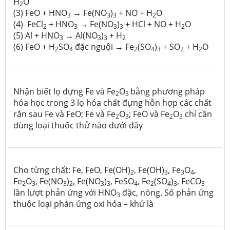
H
O
2
(3) FeO + HNO
→ Fe(NO
)
+ NO + H
O
3
3
3
2
(4) FeCl
+ HNO
→ Fe(NO
)
+ HCl + NO + H
O
2
3
3
3
2
(5) Al + HNO
→ Al(NO
)
+ H
3
3
3
2
(6) FeO + H
SO
đặc nguội → Fe
(SO
)
+ SO
+ H
O
2
4
2
4
3
2
2
Nhận biết lọ đựng Fe và Fe
O
bằng phương pháp
2
3
hóa học trong 3 lọ hóa chất đựng hỗn hợp các chất
rắn sau Fe và FeO; Fe và Fe
O
; FeO và Fe
O
chỉ cần
2
3
2
3
dùng loại thuốc thử nào dưới đây
Cho từng chất: Fe, FeO, Fe(OH)
, Fe(OH)
, Fe
O
,
2
3
3
4
Fe
O
, Fe(NO
)
, Fe(NO
)
, FeSO
, Fe
(SO
)
, FeCO
2
3
3
2
3
3
4
2
4
3
3
lần lượt phản ứng với HNO
đặc, nóng. Số phản ứng
3
thuộc loại phản ứng oxi hóa – khử là