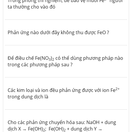
Trong phòng thí nghiệm, để bảo vệ muối Fe
người
ta thường cho vào đó
Phản ứng nào dưới đây không thu được FeO ?
Để điều chế Fe(NO
)
có thể dùng phương pháp nào
3
2
trong các phương pháp sau ?
2+
Các kim loại và ion đều phản ứng được với ion Fe
trong dung dịch là
Cho các phản ứng chuyển hóa sau: NaOH + dung
dịch X → Fe(OH)
; Fe(OH)
+ dung dịch Y →
2
2