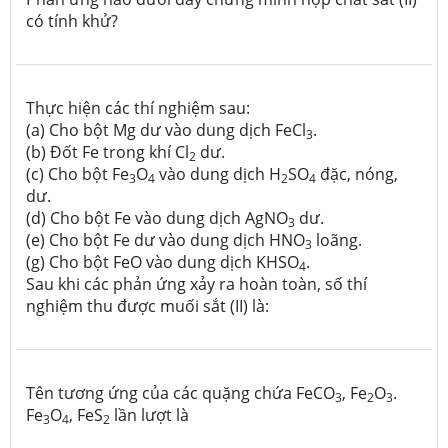
có tính khử?
Thực hiện các thí nghiệm sau:
(a) Cho bột Mg dư vào dung dịch FeCl
.
3
(b) Đốt Fe trong khí Cl
dư.
2
(c) Cho bột Fe
O
vào dung dịch H
SO
đặc, nóng,
3
4
2
4
dư.
(d) Cho bột Fe vào dung dịch AgNO
dư.
3
(e) Cho bột Fe dư vào dung dịch HNO
loãng.
3
(g) Cho bột FeO vào dung dịch KHSO
.
4
Sau khi các phản ứng xảy ra hoàn toàn, số thí
nghiệm thu được muối sắt (II) là:
Tên tương ứng của các quặng chứa FeCO
, Fe
O
.
3
2
3
Fe
O
, FeS
lần lượt là
3
4
2