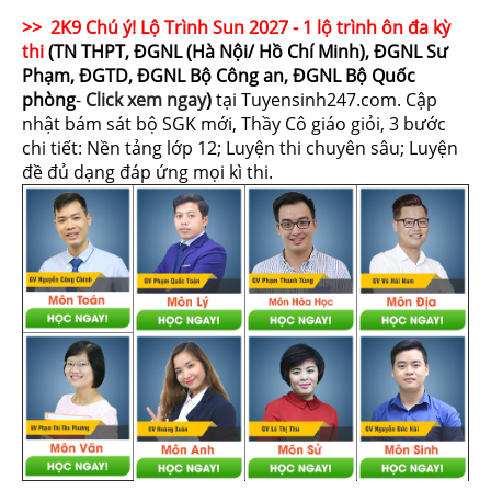
>> 2K9 Chú ý! Lộ Trình Sun 2027 - 1 lộ trình ôn đa kỳ
thi
(TN THPT, ĐGNL (Hà Nội/ Hồ Chí Minh), ĐGNL Sư
Phạm, ĐGTD, ĐGNL Bộ Công an, ĐGNL Bộ Quốc
phòng
-
Click xem ngay
)
tại Tuyensinh247.com.
Cập
nhật bám sát bộ SGK mới, Thầy Cô giáo giỏi, 3 bước
chi tiết: Nền tảng lớp 12; Luyện thi chuyên sâu; Luyện
đề đủ dạng đáp ứng mọi kì thi.