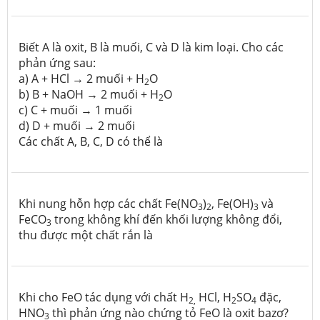
Biết A là oxit, B là muối, C và D là kim loại. Cho các
phản ứng sau:
a) A + HCl → 2 muối + H
O
2
b) B + NaOH → 2 muối + H
O
2
c) C + muối → 1 muối
d) D + muối → 2 muối
Các chất A, B, C, D có thể là
Khi nung hỗn hợp các chất Fe(NO
)
, Fe(OH)
và
3
2
3
FeCO
trong không khí đến khối lượng không đổi,
3
thu được một chất rắn là
Khi cho FeO tác dụng với chất H
HCl, H
SO
đặc,
2,
2
4
HNO
thì phản ứng nào chứng tỏ FeO là oxit bazơ?
3