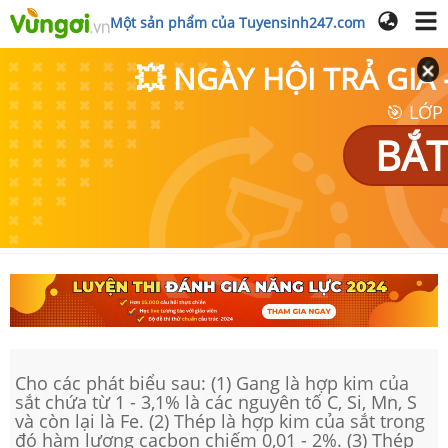
Một sản phẩm của Tuyensinh247.com
💥 NGÀY HỘI TRẢ GI
🎯 LỚP
BẮT
Cho các phát biểu sau: (1) Gang là hợp kim của
sắt chứa từ 1 - 3,1% là các nguyên tố C, Si, Mn, S
và còn lại là Fe. (2) Thép là hợp kim của sắt trong
đó hàm lượng cacbon chiếm 0,01 - 2%. (3) Thép