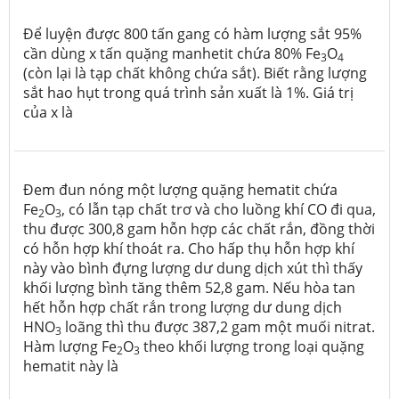
Để luyện được 800 tấn gang có hàm lượng sắt 95%
cần dùng x tấn quặng manhetit chứa 80% Fe
O
3
4
(còn lại là tạp chất không chứa sắt). Biết rằng lượng
sắt hao hụt trong quá trình sản xuất là 1%. Giá trị
của x là
Đem đun nóng một lượng quặng hematit chứa
Fe
O
, có lẫn tạp chất trơ và cho luồng khí CO đi qua,
2
3
thu được 300,8 gam hỗn hợp các chất rắn, đồng thời
có hỗn hợp khí thoát ra. Cho hấp thụ hỗn hợp khí
này vào bình đựng lượng dư dung dịch xút thì thấy
khối lượng bình tăng thêm 52,8 gam. Nếu hòa tan
hết hỗn hợp chất rắn trong lượng dư dung dịch
HNO
loãng thì thu được 387,2 gam một muối nitrat.
3
Hàm lượng Fe
O
theo khối lượng trong loại quặng
2
3
hematit này là