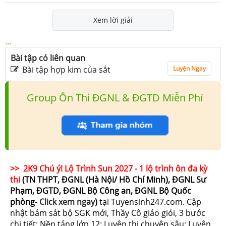
Xem lời giải
...
Bài tập có liên quan
Bài tập hợp kim của sắt
Luyện Ngay
Group Ôn Thi ĐGNL & ĐGTD Miễn Phí
>> 2K9 Chú ý! Lộ Trình Sun 2027 - 1 lộ trình ôn đa kỳ
thi
(TN THPT, ĐGNL (Hà Nội/ Hồ Chí Minh), ĐGNL Sư
Phạm, ĐGTD, ĐGNL Bộ Công an, ĐGNL Bộ Quốc
phòng
-
Click xem ngay
)
tại Tuyensinh247.com.
Cập
nhật bám sát bộ SGK mới, Thầy Cô giáo giỏi, 3 bước
chi tiết: Nền tảng lớp 12; Luyện thi chuyên sâu; Luyện