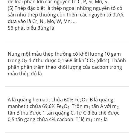
để loại phần lớn các nguyên tố C, P, Si, Mn, S.
(5) Thép đặc biệt là thép ngoài những nguyên tố có
sẵn như thép thường còn thêm các nguyên tố được
đưa vào là Cr, Ni, Mo, W, Mn, …
Số phát biểu đúng là
Nung một mẫu thép thường có khối lượng 10 gam
trong O
dư thu được 0,1568 lít khí CO
(đktc). Thành
2
2
phần phần trăm theo khối lượng của cacbon trong
mẫu thép đó là
A là quặng hematit chứa 60% Fe
O
. B là quặng
2
3
manhetit chứa 69,6% Fe
O
. Trộn m
tấn A với m
3
4
1
2
tấn B thu được 1 tấn quặng C. Từ C điều chế được
0,5 tấn gang chứa 4% cacbon. Tỉ lệ m
: m
là
1
2