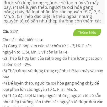
được sử dụng trong ngành chế tạo máy và máy
bay. (4) Để luyện thép, người ta oxi hóa gang
nóng chảy để loại phần lớn các nguyên tố C, P, Si,
Mn, S. (5) Thép đặc biệt là thép ngoài những
nguyên tố có sẵn như thép thường còn thêm các
nguyên tố được đưa vào là Cr, Ni, Mo, W, Mn, …
Số phát biểu đúng là
Câu
2241
Thông hiểu
Cho các phát biểu sau:
(1) Gang là hợp kim của sắt chứa từ 1 - 3,1% là các
nguyên tố C, Si, Mn, S và còn lại là Fe.
(2) Thép là hợp kim của sắt trong đó hàm lượng cacbon
chiếm 0,01 - 2%.
(3) Thép được sử dụng trong ngành chế tạo máy và máy
bay.
(4) Để luyện thép, người ta oxi hóa gang nóng chảy để
loại phần lớn các nguyên tố C, P, Si, Mn, S.
(5) Thép đặc biệt là thép ngoài những nguyên tố có sẵn
như thép thường còn thêm các nguyên tố được đưa vào