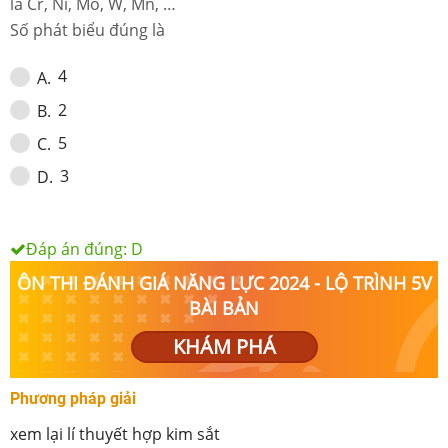
là Cr, Ni, Mo, W, Mn, …
Số phát biểu đúng là
4
A
.
2
B
.
5
C
.
3
D
.
Đáp án đúng:
D
ÔN THI ĐÁNH GIÁ NĂNG LỰC 2024 - LỘ TRÌNH 5V
BÀI BẢN
KHÁM PHÁ
Phương pháp giải
xem lại lí thuyết hợp kim sắt