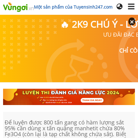
Một sản phẩm của Tuyensinh247.com
🔥 2K9 CHÚ Ý - 
ƯU ĐÃI ĐẶC B
CHỈ C
Để luyện được 800 tấn gang có hàm lượng sắt
95% cần dùng x tấn quặng manhetit chứa 80%
Fe3O4 (còn lại là tạp chất không chứa sắt). Biết