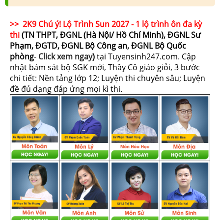
>> 2K9 Chú ý! Lộ Trình Sun 2027 - 1 lộ trình ôn đa kỳ
thi
(TN THPT, ĐGNL (Hà Nội/ Hồ Chí Minh), ĐGNL Sư
Phạm, ĐGTD, ĐGNL Bộ Công an, ĐGNL Bộ Quốc
phòng
-
Click xem ngay
)
tại Tuyensinh247.com.
Cập
nhật bám sát bộ SGK mới, Thầy Cô giáo giỏi, 3 bước
chi tiết: Nền tảng lớp 12; Luyện thi chuyên sâu; Luyện
đề đủ dạng đáp ứng mọi kì thi.