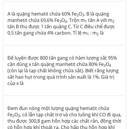
A là quặng hematit chứa 60% Fe
O
. B là quặng
2
3
manhetit chứa 69,6% Fe
O
. Trộn m
tấn A với m
3
4
1
2
tấn B thu được 1 tấn quặng C. Từ C điều chế được
0,5 tấn gang chứa 4% cacbon. Tỉ lệ m
: m
là
1
2
Để luyện được 800 tấn gang có hàm lượng sắt 95%
cần dùng x tấn quặng manhetit chứa 80% Fe
O
3
4
(còn lại là tạp chất không chứa sắt). Biết rằng lượng
sắt hao hụt trong quá trình sản xuất là 1%. Giá trị
của x là
Đem đun nóng một lượng quặng hematit chứa
Fe
O
, có lẫn tạp chất trơ và cho luồng khí CO đi qua,
2
3
thu được 300,8 gam hỗn hợp các chất rắn, đồng thời
có hỗn hợp khí thoát ra. Cho hấp thụ hỗn hợp khí