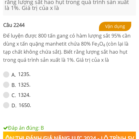
rằng lượng sắt hao hụt trong quá trình sản xuất
là 1%. Giá trị của x là
Câu
2244
Vận dụng
Để luyện được 800 tấn gang có hàm lượng sắt 95% cần
dùng x tấn quặng manhetit chứa 80% Fe
O
(còn lại là
3
4
tạp chất không chứa sắt). Biết rằng lượng sắt hao hụt
trong quá trình sản xuất là 1%. Giá trị của x là
1235.
A
.
1325.
B
.
1324.
C
.
1650.
D
.
Đáp án đúng:
B
ÔN THI ĐÁNH GIÁ NĂNG LỰC 2024 - LỘ TRÌNH 5V