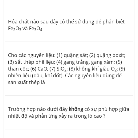
Hóa chất nào sau đây có thể sử dụng để phân biệt
Fe
O
và Fe
O
2
3
3
4
Cho các nguyên liệu: (1) quặng sắt; (2) quặng boxit;
(3) sắt thép phế liệu; (4) gang trắng, gang xám; (5)
than cốc; (6) CaO; (7) SiO
; (8) không khí giàu O
; (9)
2
2
nhiên liệu (dầu, khí đốt). Các nguyên liệu dùng để
sản xuất thép là
Trường hợp nào dưới đây
không
có sự phù hợp giữa
nhiệt độ và phản ứng xảy ra trong lò cao ?