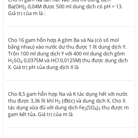
Ba(OH)
0,04M được 500 ml dung dịch có pH = 13.
2
Giá trị của m là :
Cho 16 gam hỗn hợp A gồm Ba và Na (có số mol
bằng nhau) vào nước dư thu được 1 lít dung dịch Y.
Trộn 100 ml dung dịch Y với 400 ml dung dịch gồm
H
SO
0,0375M và HCl 0,0125M) thu được dung dịch
2
4
X. Giá trị pH của dung dịch X là
Cho 8,5 gam hỗn hợp Na và K tác dụng hết với nước
thu được 3,36 lít khí H
(đktc) và dung dịch X. Cho X
2
tác dụng vừa đủ với dung dịch Fe
(SO
)
thu được m
2
4
3
gam kết tủa. Giá trị của m là