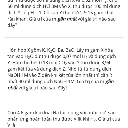
dư, thu được 50 ml dung dịch X và 0,02 mol H
. Cho
2
50 ml dung dịch HCl 3M vào X, thu được 100 ml dung
dịch Y có pH = 1. Cô cạn Y thu được 9,15 gam chất
rắn khan. Giá trị của m
gần nhất
với giá trị nào sau
đây?
Hỗn hợp X gồm K, K
O, Ba, BaO. Lấy m gam X hòa
2
tan vào H
O dư thu được 0,07 mol H
và dung dịch
2
2
Y. Hấp thụ hết 0,18 mol CO
vào Y thu được 3,94
2
gam kết tủa và dung dịch Z. Nhỏ từ từ dung dịch
NaOH 1M vào Z đến khi kết tủa lớn nhất thì cần ít
nhất 30 ml dung dịch NaOH 1M. Giá trị của m
gần
nhất
với giá trị nào sau đây?
Cho 4,6 gam kim loại Na tác dụng với nước dư, sau
phản ứng hoàn toàn thu được V lít khí H
. Giá trị của
2
V là