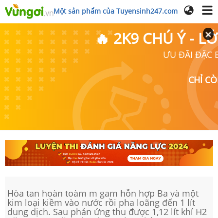
Một sản phẩm của Tuyensinh247.com
🔥 2K9 CHÚ Ý - 
ƯU ĐÃI ĐẶC B
CHỈ C
Hòa tan hoàn toàm m gam hỗn hợp Ba và một
kim loại kiềm vào nước rồi pha loãng đến 1 lít
dung dịch. Sau phản ứng thu được 1,12 lít khí H2