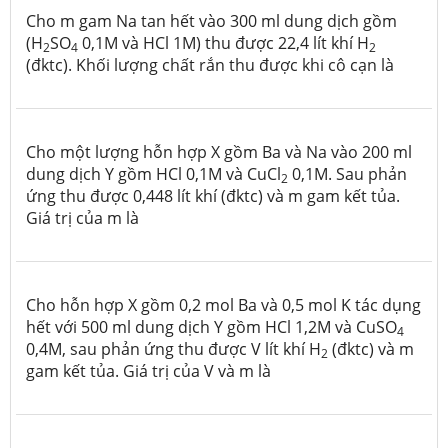
Cho m gam Na tan hết vào 300 ml dung dịch gồm
(H
SO
0,1M và HCl 1M) thu được 22,4 lít khí H
2
4
2
(đktc). Khối lượng chất rắn thu được khi cô cạn là
Cho một lượng hỗn hợp X gồm Ba và Na vào 200 ml
dung dịch Y gồm HCl 0,1M và CuCl
0,1M. Sau phản
2
ứng thu được 0,448 lít khí (đktc) và m gam kết tủa.
Giá trị của m là
Cho hỗn hợp X gồm 0,2 mol Ba và 0,5 mol K tác dụng
hết với 500 ml dung dịch Y gồm HCl 1,2M và CuSO
4
0,4M, sau phản ứng thu được V lít khí H
(đktc) và m
2
gam kết tủa. Giá trị của V và m là