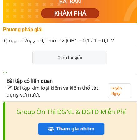
BÀI BẢN
KHÁM PHÁ
Phương pháp giải
-
+) n
= 2n
= 0,1 mol => [OH
] = 0,1 / 1 = 0,1 M
OH-
H2
Xem lời giải
...
Bài tập có liên quan
Bài tập kim loại kiềm và kiềm thổ tác
Luyện
Ngay
dụng với nước
Group Ôn Thi ĐGNL & ĐGTD Miễn Phí