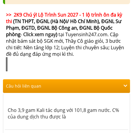
>> 2K9 Chú ý! Lộ Trình Sun 2027 - 1 lộ trình ôn đa kỳ
thi
(TN THPT, ĐGNL (Hà Nội/ Hồ Chí Minh), ĐGNL Sư
Phạm, ĐGTD, ĐGNL Bộ Công an, ĐGNL Bộ Quốc
phòng
-
Click xem ngay
)
tại Tuyensinh247.com.
Cập
nhật bám sát bộ SGK mới, Thầy Cô giáo giỏi, 3 bước
chi tiết: Nền tảng lớp 12; Luyện thi chuyên sâu; Luyện
đề đủ dạng đáp ứng mọi kì thi.
Câu hỏi liên quan
Cho 3,9 gam Kali tác dụng với 101,8 gam nước. C%
của dung dịch thu được là