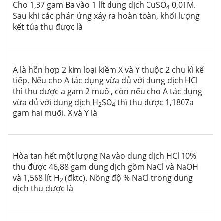
Cho 1,37 gam Ba vào 1 lít dung dịch CuSO
0,01M.
4
Sau khi các phản ứng xảy ra hoàn toàn, khối lượng
kết tủa thu được là
A là hỗn hợp 2 kim loại kiềm X và Y thuộc 2 chu kì kế
tiếp. Nếu cho A tác dụng vừa đủ với dung dịch HCl
thì thu được a gam 2 muối, còn nếu cho A tác dụng
vừa đủ với dung dịch H
SO
thì thu được 1,1807a
2
4
gam hai muối. X và Y là
Hòa tan hết một lượng Na vào dung dịch HCl 10%
thu được 46,88 gam dung dịch gồm NaCl và NaOH
và 1,568 lít H
(đktc). Nồng độ % NaCl trong dung
2
dịch thu được là