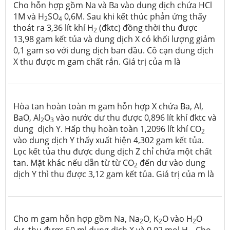
Cho hỗn hợp gồm Na và Ba vào dung dịch chứa HCl
1M và H
SO
0,6M. Sau khi kết thúc phản ứng thấy
2
4
thoát ra 3,36 lít khí H
(đktc) đồng thời thu được
2
13,98 gam kết tủa và dung dịch X có khối lượng giảm
0,1 gam so với dung dịch ban đầu. Cô cạn dung dịch
X thu được m gam chất rắn. Giá trị của m là
Hòa tan hoàn toàn m gam hỗn hợp X chứa Ba, Al,
BaO, Al
O
vào nước dư thu được 0,896 lít khí đktc và
2
3
dung dịch Y. Hấp thụ hoàn toàn 1,2096 lít khí CO
2
vào dung dịch Y thấy xuất hiện 4,302 gam kết tủa.
Lọc kết tủa thu được dung dịch Z chỉ chứa một chất
tan. Mặt khác nếu dẫn từ từ CO
đến dư vào dung
2
dịch Y thì thu được 3,12 gam kết tủa. Giá trị của m là
Cho m gam hỗn hợp gồm Na, Na
O, K
O vào H
O
2
2
2