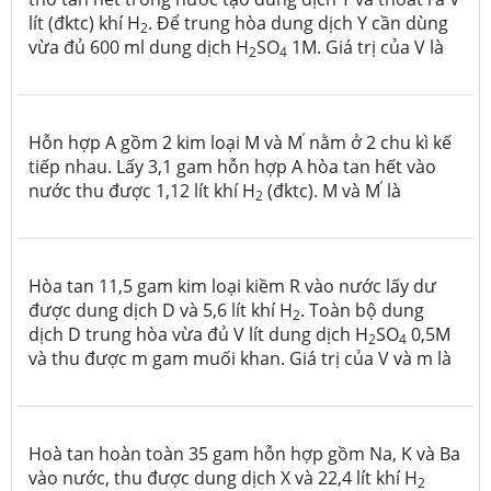
lít (đktc) khí H
. Để trung hòa dung dịch Y cần dùng
2
vừa đủ 600 ml dung dịch H
SO
1M. Giá trị của V là
2
4
’
Hỗn hợp A gồm 2 kim loại M và M
nằm ở 2 chu kì kế
tiếp nhau. Lấy 3,1 gam hỗn hợp A hòa tan hết vào
’
nước thu được 1,12 lít khí H
(đktc). M và M
là
2
Hòa tan 11,5 gam kim loại kiềm R vào nước lấy dư
được dung dịch D và 5,6 lít khí H
. Toàn bộ dung
2
dịch D trung hòa vừa đủ V lít dung dịch H
SO
0,5M
2
4
và thu được m gam muối khan. Giá trị của V và m là
Hoà tan hoàn toàn 35 gam hỗn hợp gồm Na, K và Ba
vào nước, thu được dung dịch X và 22,4 lít khí H
2