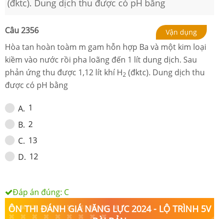
(đktc). Dung dịch thu được có pH bằng
Câu
2356
Vận dụng
Hòa tan hoàn toàm m gam hỗn hợp Ba và một kim loại
kiềm vào nước rồi pha loãng đến 1 lít dung dịch. Sau
phản ứng thu được 1,12 lít khí H
(đktc). Dung dịch thu
2
được có pH bằng
1
A
.
2
B
.
13
C
.
12
D
.
Đáp án đúng:
C
ÔN THI ĐÁNH GIÁ NĂNG LỰC 2024 - LỘ TRÌNH 5V