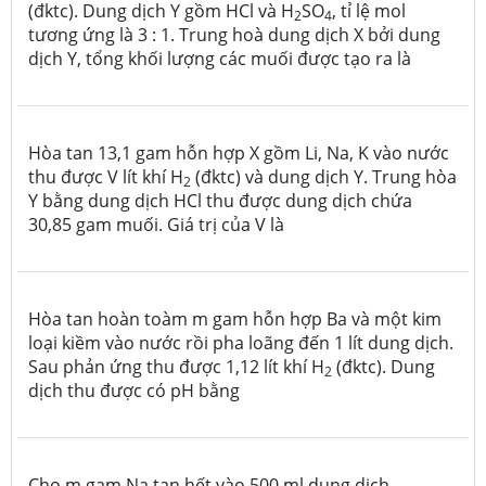
(đktc). Dung dịch Y gồm HCl và H
SO
, tỉ lệ mol
2
4
tương ứng là 3 : 1. Trung hoà dung dịch X bởi dung
dịch Y, tổng khối lượng các muối được tạo ra là
Hòa tan 13,1 gam hỗn hợp X gồm Li, Na, K vào nước
thu được V lít khí H
(đktc) và dung dịch Y. Trung hòa
2
Y bằng dung dịch HCl thu được dung dịch chứa
30,85 gam muối. Giá trị của V là
Hòa tan hoàn toàm m gam hỗn hợp Ba và một kim
loại kiềm vào nước rồi pha loãng đến 1 lít dung dịch.
Sau phản ứng thu được 1,12 lít khí H
(đktc). Dung
2
dịch thu được có pH bằng
Cho m gam Na tan hết vào 500 ml dung dịch