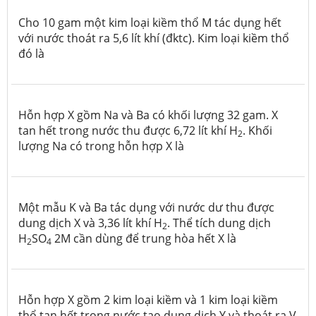
Cho 10 gam một kim loại kiềm thổ M tác dụng hết
với nước thoát ra 5,6 lít khí (đktc). Kim loại kiềm thổ
đó là
Hỗn hợp X gồm Na và Ba có khối lượng 32 gam. X
tan hết trong nước thu được 6,72 lít khí H
. Khối
2
lượng Na có trong hỗn hợp X là
Một mẫu K và Ba tác dụng với nước dư thu được
dung dịch X và 3,36 lít khí H
. Thể tích dung dịch
2
H
SO
2M cần dùng để trung hòa hết X là
2
4
Hỗn hợp X gồm 2 kim loại kiềm và 1 kim loại kiềm
thổ tan hết trong nước tạo dung dịch Y và thoát ra V