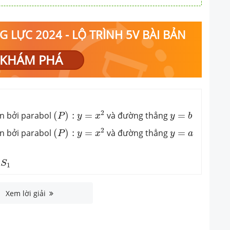
 LỰC 2024 - LỘ TRÌNH 5V BÀI BẢN
KHÁM PHÁ
(
P
)
:
y
=
x
2
y
=
b
2
ạn bởi parabol
(
)
:
=
và đường thẳng
=
P
y
x
y
b
(
P
)
:
y
=
x
2
y
=
a
2
ạn bởi parabol
(
)
:
=
và đường thẳng
=
P
y
x
y
a
1
2
S
1
Xem lời giải