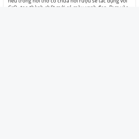
nếu trong hơi thở có chưa hơi rượu sẽ tác dụng với
CrO
tạo thành chất mới có màu xanh đen. Dựa vào
3
sự biến đổi màu sắc mà dụng cụ phân tích sẽ xác
định nồng độ cồn trong máu và hiển thị kết quả lên
màn hình.
Chất mới được tạo thành có màu xanh đen khi rượu
tác dụng với CrO
là:
3