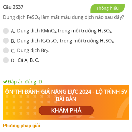
Câu
2537
Thông hiểu
Dung dịch FeSO
làm mất màu dung dịch nào sau đây?
4
Dung dịch KMnO
trong môi trường H
SO
A
.
4
2
4
Dung dịch K
Cr
O
trong môi trường H
SO
B
.
2
2
7
2
4
Dung dịch Br
.
C
.
2
Cả A, B, C.
D
.
Đáp án đúng:
D
ÔN THI ĐÁNH GIÁ NĂNG LỰC 2024 - LỘ TRÌNH 5V
BÀI BẢN
KHÁM PHÁ
Phương pháp giải