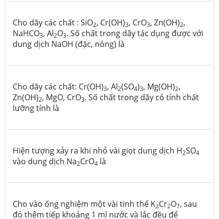
Cho dãy các chất : SiO
, Cr(OH)
, CrO
, Zn(OH)
,
2
3
3
2
NaHCO
, Al
O
. Số chất trong dãy tác dụng được với
3
2
3
dung dịch NaOH (đặc, nóng) là
Cho dãy các chất: Cr(OH)
, Al
(SO
)
, Mg(OH)
,
3
2
4
3
2
Zn(OH)
, MgO, CrO
. Số chất trong dãy có tính chất
2
3
lưỡng tính là
Hiện tượng xảy ra khi nhỏ vài giọt dung dịch H
SO
2
4
vào dung dịch Na
CrO
là
2
4
Cho vào ống nghiệm một vài tinh thể K
Cr
O
, sau
2
2
7
đó thêm tiếp khoảng 1 ml nước và lắc đều để