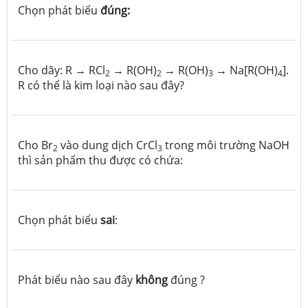
Chọn phát biểu
đúng:
Cho dãy: R → RCl
→ R(OH)
→ R(OH)
→ Na[R(OH)
].
2
2
3
4
R có thể là kim loại nào sau đây?
Cho Br
vào dung dịch CrCl
trong môi trường NaOH
2
3
thì sản phẩm thu được có chứa:
Chọn phát biểu
sai
:
Phát biểu nào sau đây
không
đúng ?