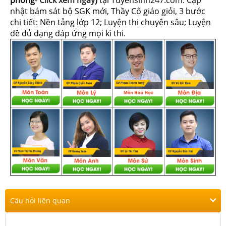
phòng
-
Click xem ngay
)
tại Tuyensinh247.com.
Cập
nhật bám sát bộ SGK mới, Thầy Cô giáo giỏi, 3 bước
chi tiết: Nền tảng lớp 12; Luyện thi chuyên sâu; Luyện
đề đủ dạng đáp ứng mọi kì thi.
Câu hỏi liên quan