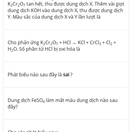
K
Cr
O
tan hết, thu được dung dịch X. Thêm vài giọt
2
2
7
dung dịch KOH vào dung dịch X, thu được dung dịch
Y. Màu sắc của dung dịch X và Y lần lượt là
Cho phản ứng K
Cr
O
+ HCl → KCl + CrCl
+ Cl
+
2
2
7
3
2
H
O. Số phân tử HCl bị oxi hóa là
2
Phát biểu nào sau đây là
sai
?
Dung dịch FeSO
làm mất màu dung dịch nào sau
4
đây?