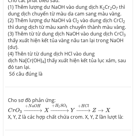
Cho các phát biểu sau:
(1) Thêm lượng dư NaOH vào dung dịch K
Cr
O
thì
2
2
7
dung dịch chuyển từ màu da cam sang màu vàng.
(2) Thêm lượng dư NaOH và Cl
vào dung dịch CrCl
2
2
thì dung dịch từ màu xanh chuyển thành màu vàng.
(3) Thêm từ từ dung dịch NaOH vào dung dịch CrCl
3
thấy xuất hiện kết tủa vàng nâu tan lại trong NaOH
(dư).
(4) Thên từ từ dung dịch HCl vào dung
dịch Na[Cr(OH)
] thấy xuất hiện kết tủa lục xám, sau
4
đó tan lại.
Số câu đúng là
Cho sơ đồ phản ứng:
C
r
O
3
→
+
N
a
O
H
X
→
+
H
2
S
O
4
Y
→
+
H
C
l
Z
→
X
+
+
+
H
S
O
N
a
O
H
H
C
l
2
4
−
−−−−
→
−
−−−−
→
−
−−
→
→
C
r
O
X
Y
Z
X
3
X, Y, Z là các hợp chất chứa crom. X, Y, Z lần lượt là: