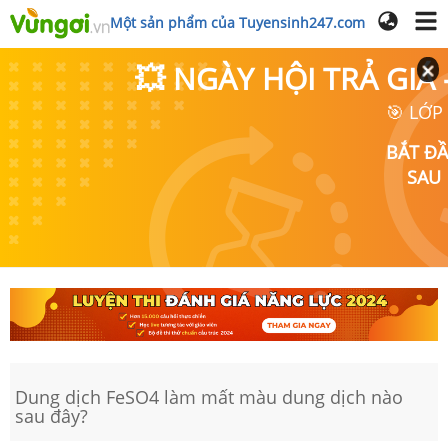
Một sản phẩm của Tuyensinh247.com
💥 NGÀY HỘI TRẢ GI
🎯 LỚP
BẮT Đ
SAU
Dung dịch FeSO4 làm mất màu dung dịch nào
sau đây?