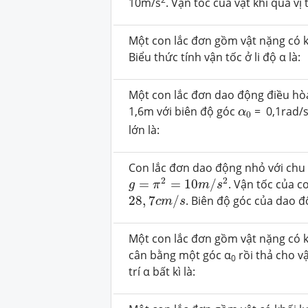
10m/s
. Vận tốc của vật khi qua vị 
Một con lắc đơn gồm vật nặng có k
Biểu thức tính vận tốc ở li độ α là:
Một con lắc đơn dao động điều hòa
α
0
1,6m với biên độ góc
= 0,1rad/s 
α
0
lớn là:
Con lắc đơn dao động nhỏ với chu
g
=
π
2
=
10
m
/
s
2
2
2
=
=
10
/
. Vận tốc của con
g
π
m
s
28
,
7
c
m
/
s
28
,
7
/
. Biên độ góc của dao đ
c
m
s
Một con lắc đơn gồm vật nặng có khố
cân bằng một góc α
rồi thả cho vậ
0
trí α bất kì là: