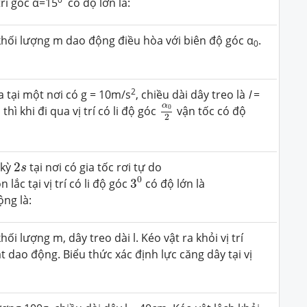
trí góc α=15
có độ lớn là:
hối lượng m dao động điều hòa với biên độ góc α
.
0
2
 tại một nơi có g = 10m/s
, chiều dài dây treo là
l
=
α
0
2
α
0
thì khi đi qua vị trí có li độ góc
vận tốc có độ
2
2
s
 kỳ
2
tại nơi có gia tốc rơi tự do
s
3
0
0
 lắc tại vị trí có li độ góc
3
có độ lớn là
ộng là:
i lượng m, dây treo dài l. Kéo vật ra khỏi vị trí
t dao động. Biểu thức xác định lực căng dây tại vị