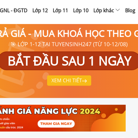
GNL - ĐGTD
Lớp 12
Lớp 11
Lớp 10
Lớp khác
Blog
RẢ GIÁ - MUA KHOÁ HỌC THEO
🎯 LỚP 1-12 TẠI TUYENSINH247 (TỪ 10-12/08)
BẮT ĐẦU SAU 1 NGÀY
XEM CHI TIẾT