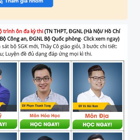
ộ trình ôn đa kỳ thi
(TN THPT, ĐGNL (Hà Nội/ Hồ Chí
Bộ Công an, ĐGNL Bộ Quốc phòng
-
Click xem ngay
)
át bộ SGK mới, Thầy Cô giáo giỏi, 3 bước chi tiết:
u; Luyện đề đủ dạng đáp ứng mọi kì thi.