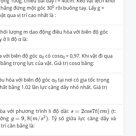
ợng 100g, chiều dài dây l = 40cm. Kéo vật lệch khỏi
0
 thẳng đứng một góc 30
rồi buông tay. Lấy g =
vật qua vị trí cao nhất là :
khối lượng m dao động điều hòa với biên độ góc
ở li độ α là:
 với biên độ góc α
có cosα
= 0,97. Khi vật đi qua
0
0
ây bằng trọng lực của vật. Giá trị cosα bằng:
u hòa với biên độ góc α
tại nơi có gia tốc trọng
0
nhất bằng 1.02 lần lực căng dây nhỏ nhất. Giá trị
s
=
2
c
o
s
7
t
(
c
m
)
a với phương trình li độ dài:
=
2
7
(
)
(t:
s
c
o
s
t
c
m
g
=
9
,
8
(
m
/
s
2
)
2
rường
=
9
,
8
(
/
)
. Tỷ số giữa lực căng dây và
g
m
s
trí cân bằng là: