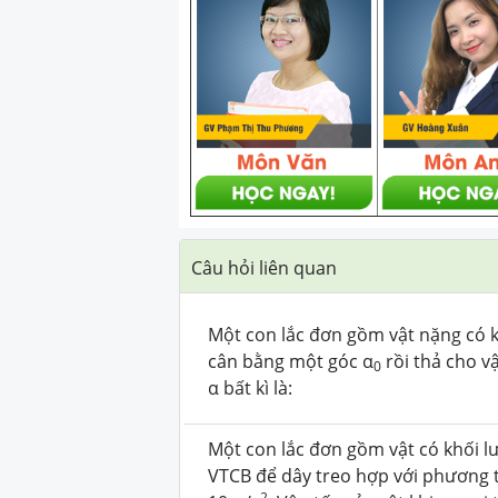
Câu hỏi liên quan
Một con lắc đơn gồm vật nặng có khố
cân bằng một góc α
rồi thả cho vậ
0
α bất kì là:
Một con lắc đơn gồm vật có khối lư
VTCB để dây treo hợp với phương
2