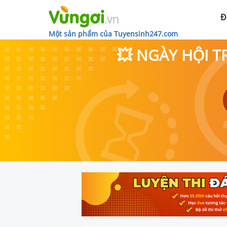
Đ
Một sản phẩm của Tuyensinh247.com
💥 NGÀY HỘI T