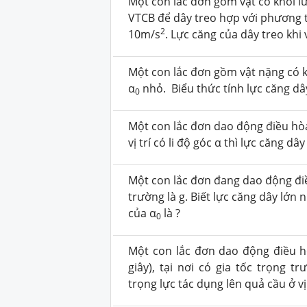
Một con lắc đơn gồm vật có khối lư
VTCB để dây treo hợp với phương
2
10m/s
. Lực căng của dây treo khi 
Một con lắc đơn gồm vật nặng có 
α
nhỏ. Biểu thức tính lực căng dây 
0
Một con lắc đơn dao động điều hòa
vị trí có li độ góc α thì lực căng d
Một con lắc đơn đang dao động điề
trường là g. Biết lực căng dây lớn 
của α
là ?
0
Một con lắc đơn dao động điều hò
giây), tại nơi có gia tốc trọng t
trọng lực tác dụng lên quả cầu ở vị 