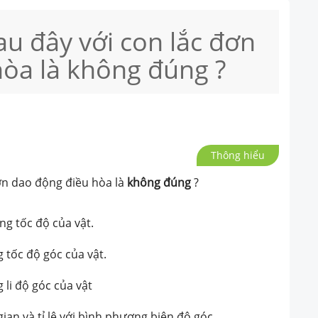
au đây với con lắc đơn
òa là không đúng ?
Thông hiểu
đơn dao động điều hòa là
không đúng
?
ng tốc độ của vật.
g tốc độ góc của vật.
 li độ góc của vật
ian và tỉ lệ với bình phương biên độ góc.