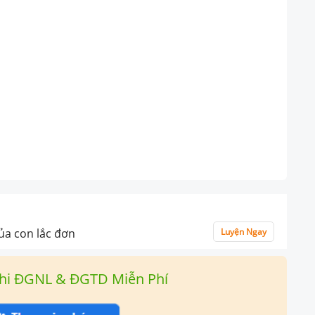
của con lắc đơn
Luyện Ngay
hi ĐGNL & ĐGTD Miễn Phí