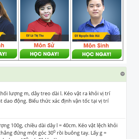
i lượng m, dây treo dài l. Kéo vật ra khỏi vị trí
t dao động. Biểu thức xác định vận tốc tại vị trí
ợng 100g, chiều dài dây l = 40cm. Kéo vật lệch khỏi
0
 thẳng đứng một góc 30
rồi buông tay. Lấy g =
0