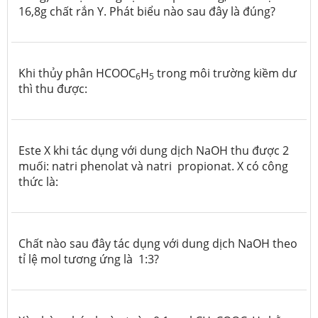
16,8g chất rắn Y. Phát biểu nào sau đây là đúng?
Khi thủy phân HCOOC
H
trong môi trường kiềm dư
6
5
thì thu được:
Este X khi tác dụng với dung dịch NaOH thu được 2
muối: natri phenolat và natri propionat.
X có công
thức là:
Chất nào sau đây tác dụng với dung dịch NaOH theo
tỉ lệ mol tương ứng là 1:3?