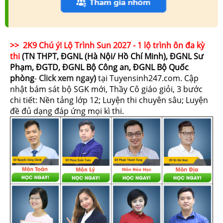
>> 2K9 Chú ý! Lộ Trình Sun 2027 - 1 lộ trình ôn đa kỳ
thi
(TN THPT, ĐGNL (Hà Nội/ Hồ Chí Minh), ĐGNL Sư
Phạm, ĐGTD, ĐGNL Bộ Công an, ĐGNL Bộ Quốc
phòng
-
Click xem ngay
)
tại Tuyensinh247.com.
Cập
nhật bám sát bộ SGK mới, Thầy Cô giáo giỏi, 3 bước
chi tiết: Nền tảng lớp 12; Luyện thi chuyên sâu; Luyện
đề đủ dạng đáp ứng mọi kì thi.