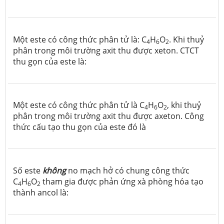
Một este có công thức phân tử là: C
H
O
. Khi thuỷ
4
6
2
phân trong môi trường axit thu được xeton. CTCT
thu gọn của este là:
Một este có công thức phân tử là C
H
O
, khi thuỷ
4
6
2
phân trong môi trường axit thu được axeton. Công
thức cấu tạo thu gọn của este đó là
Số este
không
no mạch hở có chung công thức
C
H
O
tham gia được phản ứng xà phòng hóa tạo
4
6
2
thành ancol là: