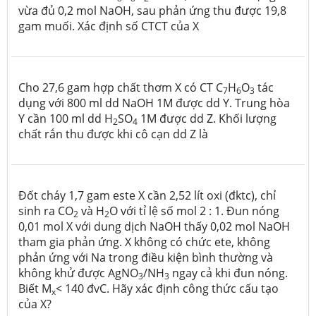
vừa đủ 0,2 mol NaOH, sau phản ứng thu được 19,8
gam muối. Xác định số CTCT của X
Cho 27,6 gam hợp chất thơm X có CT C
H
O
tác
7
6
3
dụng với 800 ml dd NaOH 1M được dd Y. Trung hòa
Y cần 100 ml dd H
SO
1M được dd Z. Khối lượng
2
4
chất rắn thu được khi cô cạn dd Z là
Đốt cháy 1,7 gam este X cần 2,52 lít oxi (đktc), chỉ
sinh ra CO
và H
O với tỉ lệ số mol 2 : 1. Đun nóng
2
2
0,01 mol X với dung dịch NaOH thấy 0,02 mol NaOH
tham gia phản ứng. X không có chức ete, không
phản ứng với Na trong điều kiện bình thường và
không khử được AgNO
/NH
ngay cả khi đun nóng.
3
3
Biết M
< 140 đvC. Hãy xác định công thức cấu tạo
x
của X?