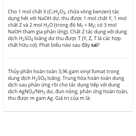
Cho 1 mol chất X (C
H
O
, chứa vòng benzen) tác
7
y
3
dụng hết với NaOH dư, thu được 1 mol chất Y, 1 mol
chất Z và 2 mol H
O (trong đó M
< M
; có 3 mol
2
Y
Z
NaOH tham gia phản ứng). Chất Z tác dụng với dung
dịch H
SO
loãng dư thu được T (Y, Z, T là các hợp
2
4
chất hữu cơ). Phát biểu nào sau đây
sai
?
Thủy phân hoàn toàn 3,96 gam vinyl fomat trong
dung dịch H
SO
loãng. Trung hòa hoàn toàn dung
2
4
dịch sau phản ứng rồi cho tác dụng tiếp với dung
dịch AgNO
/NH
dư, đun nóng, phản ứng hoàn toàn,
3
3
thu được m gam Ag. Giá trị của m là: