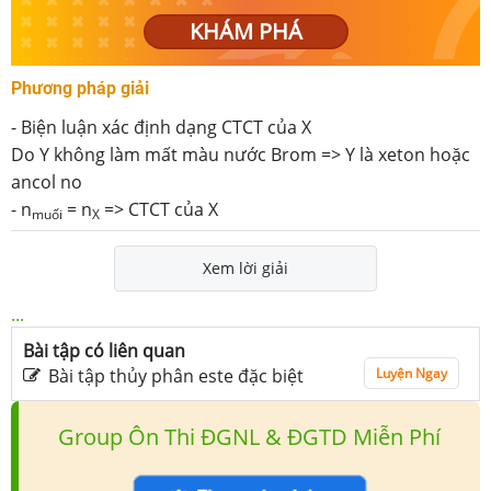
KHÁM PHÁ
Phương pháp giải
- Biện luận xác định dạng CTCT của X
Do Y không làm mất màu nước Brom => Y là xeton hoặc
ancol no
- n
= n
=> CTCT của X
muối
X
Xem lời giải
...
Bài tập có liên quan
Bài tập thủy phân este đặc biệt
Luyện Ngay
Group Ôn Thi ĐGNL & ĐGTD Miễn Phí