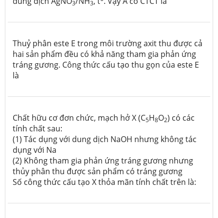
dung dịch AgNO
/NH
, t
.
Vậy A có CTCT là
3
3
Thuỷ phân este E trong môi trường axit thu được cả
hai sản phẩm đều có khả năng tham gia phản ứng
tráng gương. Công thức cấu tạo thu gọn của este E
là
Chất hữu cơ đơn chức, mạch hở X (C
H
O
) có các
5
8
2
tính chất sau:
(1) Tác dụng với dung dịch NaOH nhưng không tác
dụng với Na
(2) Không tham gia phản ứng tráng gương nhưng
thủy phân thu được sản phẩm có tráng gương
Số công thức cấu tạo X thỏa mãn tính chất trên là: