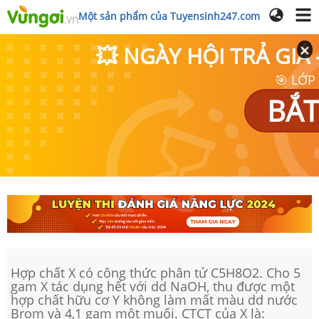
Một sản phẩm của Tuyensinh247.com
💥 NGÀY HỘI TRẢ GI
🎯 LỚP
BẮT
Hợp chất X có công thức phân tử C5H8O2. Cho 5
gam X tác dụng hết với dd NaOH, thu được một
hợp chất hữu cơ Y không làm mất màu dd nước
Brom và 4,1 gam một muối. CTCT của X là: