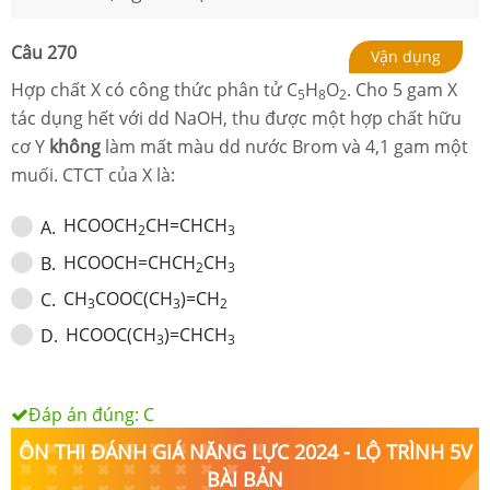
Câu
270
Vận dụng
Hợp chất X có công thức phân tử C
H
O
. Cho 5 gam X
5
8
2
tác dụng hết với dd NaOH, thu được một hợp chất hữu
cơ Y
không
làm mất màu dd nước Brom và 4,1 gam một
muối. CTCT của X là:
HCOOCH
CH=CHCH
A
.
2
3
HCOOCH=CHCH
CH
B
.
2
3
CH
COOC(CH
)=CH
C
.
3
3
2
HCOOC(CH
)=CHCH
D
.
3
3
Đáp án đúng:
C
ÔN THI ĐÁNH GIÁ NĂNG LỰC 2024 - LỘ TRÌNH 5V
BÀI BẢN