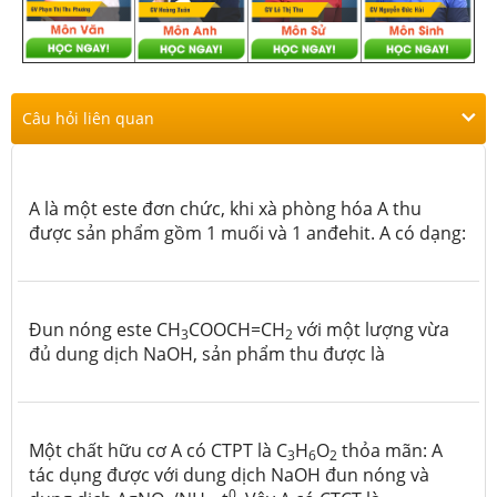
Câu hỏi liên quan
A là một este đơn chức, khi xà phòng hóa A thu
được sản phẩm gồm 1 muối và 1 anđehit. A có dạng:
Đun nóng este CH
COOCH=CH
với một lượng vừa
3
2
đủ dung dịch NaOH, sản phẩm thu được là
Một chất hữu cơ A có CTPT là C
H
O
thỏa mãn: A
3
6
2
tác dụng được với dung dịch NaOH đun nóng và
0