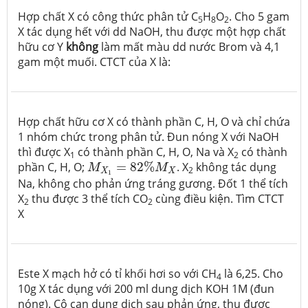
Hợp chất X có công thức phân tử C
H
O
. Cho 5 gam
5
8
2
X tác dụng hết với dd NaOH, thu được một hợp chất
hữu cơ Y
không
làm mất màu dd nước Brom và 4,1
gam một muối. CTCT của X là:
Hợp chất hữu cơ X có thành phần C, H, O và chỉ chứa
1 nhóm chức trong phân tử. Đun nóng X với NaOH
thì được X
có thành phần C, H, O, Na và X
có thành
1
2
M
X
1
=
82
%
M
X
phần C, H, O;
=
82
%
. X
không tác dụng
M
M
2
X
X
1
Na, không cho phản ứng tráng gương. Đốt 1 thể tích
X
thu được 3 thể tích CO
cùng điều kiện. Tìm CTCT
2
2
X
Este X mạch hở có tỉ khối hơi so với CH
là 6,25. Cho
4
10g X tác dụng với 200 ml dung dịch KOH 1M (đun
nóng). Cô cạn dung dịch sau phản ứng, thu được