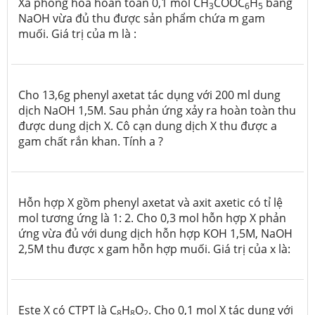
Xà phòng hóa hoàn toàn 0,1 mol CH
COOC
H
bằng
3
6
5
NaOH vừa đủ thu được sản phẩm chứa m gam
muối. Giá trị của m là :
Cho 13,6g phenyl axetat tác dụng với 200 ml dung
dịch NaOH 1,5M. Sau phản ứng xảy ra hoàn toàn thu
được dung dịch X. Cô cạn dung dịch X thu được a
gam chất rắn khan. Tính a ?
Hỗn hợp X gồm phenyl axetat và axit axetic có tỉ lệ
mol tương ứng là 1: 2. Cho 0,3 mol hỗn hợp X phản
ứng vừa đủ với dung dịch hỗn hợp KOH 1,5M, NaOH
2,5M thu được x gam hỗn hợp muối. Giá trị của x là:
Este X có CTPT là C
H
O
. Cho 0,1 mol X tác dụng với
8
8
2