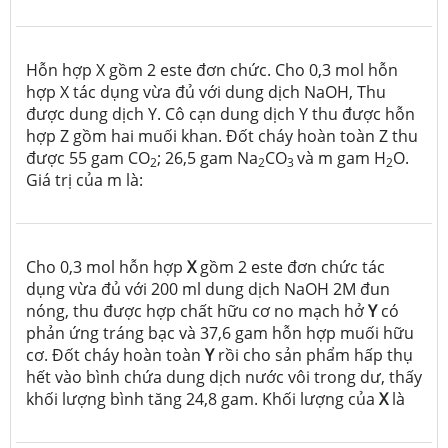
Hỗn hợp X gồm 2 este đơn chức. Cho 0,3 mol hỗn
hợp X tác dụng vừa đủ với dung dịch NaOH, Thu
được dung dịch Y. Cô cạn dung dịch Y thu được hỗn
hợp Z gồm hai muối khan. Đốt cháy hoàn toàn Z thu
được 55 gam CO
; 26,5 gam Na
CO
và m gam H
O.
2
2
3
2
Giá trị của m là:
Cho 0,3 mol hỗn hợp
X
gồm 2 este đơn chức tác
dụng vừa đủ với 200 ml dung dịch NaOH 2M đun
nóng, thu được hợp chất hữu cơ no mạch hở
Y
có
phản ứng tráng bạc và 37,6 gam hỗn hợp muối hữu
cơ. Đốt cháy hoàn toàn
Y
rồi cho sản phẩm hấp thụ
hết vào bình chứa dung dịch nước vôi trong dư, thấy
khối lượng bình tăng 24,8 gam. Khối lượng của
X
là