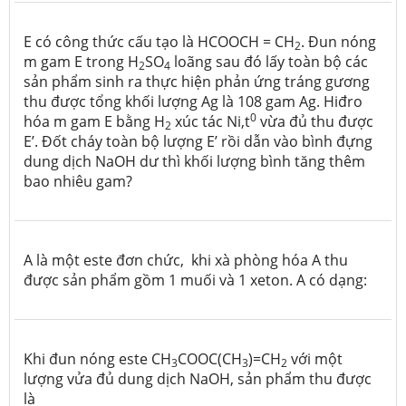
E có công thức cấu tạo là HCOOCH = CH
. Đun nóng
2
m gam E trong H
SO
loãng sau đó lấy toàn bộ các
2
4
sản phẩm sinh ra thực hiện phản ứng tráng gương
thu được tổng khối lượng Ag là 108 gam Ag. Hiđro
0
hóa m gam E bằng H
xúc tác Ni,t
vừa đủ thu được
2
E’. Đốt cháy toàn bộ lượng E’ rồi dẫn vào bình đựng
dung dịch NaOH dư thì khối lượng bình tăng thêm
bao nhiêu gam?
A là một este đơn chức, khi xà phòng hóa A thu
được sản phẩm gồm 1 muối và 1 xeton.
A có dạng:
Khi đun nóng este CH
COOC(CH
)=CH
với một
3
3
2
lượng vửa đủ dung dịch NaOH, sản phẩm thu được
là