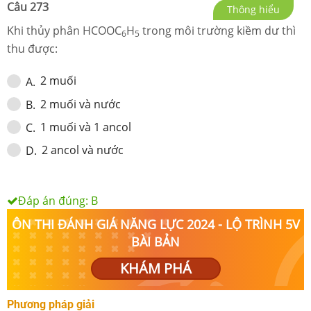
Câu
273
Thông hiểu
Khi thủy phân HCOOC
H
trong môi trường kiềm dư thì
6
5
thu được:
2 muối
A
.
2 muối và nước
B
.
1 muối và 1 ancol
C
.
2 ancol và nước
D
.
Đáp án đúng:
B
ÔN THI ĐÁNH GIÁ NĂNG LỰC 2024 - LỘ TRÌNH 5V
BÀI BẢN
KHÁM PHÁ
Phương pháp giải