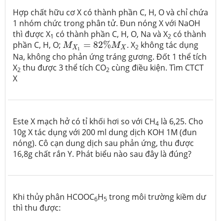
Hợp chất hữu cơ X có thành phần C, H, O và chỉ chứa
1 nhóm chức trong phân tử. Đun nóng X với NaOH
thì được X
có thành phần C, H, O, Na và X
có thành
1
2
M
X
1
=
82
%
M
X
phần C, H, O;
=
82
%
. X
không tác dụng
M
M
2
X
X
1
Na, không cho phản ứng tráng gương. Đốt 1 thể tích
X
thu được 3 thể tích CO
cùng điều kiện. Tìm CTCT
2
2
X
Este X mạch hở có tỉ khối hơi so với CH
là 6,25. Cho
4
10g X tác dụng với 200 ml dung dịch KOH 1M (đun
nóng). Cô cạn dung dịch sau phản ứng, thu được
16,8g chất rắn Y. Phát biểu nào sau đây là đúng?
Khi thủy phân HCOOC
H
trong môi trường kiềm dư
6
5
thì thu được: