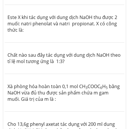
Este X khi tác dụng với dung dịch NaOH thu được 2
muối: natri phenolat và natri propionat.
X có công
thức là:
Chất nào sau đây tác dụng với dung dịch NaOH theo
tỉ lệ mol tương ứng là 1:3?
Xà phòng hóa hoàn toàn 0,1 mol CH
COOC
H
bằng
3
6
5
NaOH vừa đủ thu được sản phẩm chứa m gam
muối. Giá trị của m là :
Cho 13,6g phenyl axetat tác dụng với 200 ml dung