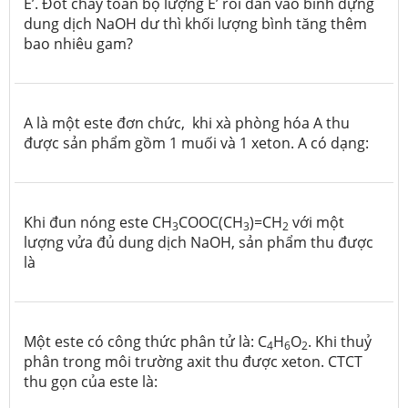
E’. Đốt cháy toàn bộ lượng E’ rồi dẫn vào bình đựng
dung dịch NaOH dư thì khối lượng bình tăng thêm
bao nhiêu gam?
A là một este đơn chức, khi xà phòng hóa A thu
được sản phẩm gồm 1 muối và 1 xeton.
A có dạng:
Khi đun nóng este CH
COOC(CH
)=CH
với một
3
3
2
lượng vửa đủ dung dịch NaOH, sản phẩm thu được
là
Một este có công thức phân tử là: C
H
O
. Khi thuỷ
4
6
2
phân trong môi trường axit thu được xeton. CTCT
thu gọn của este là: