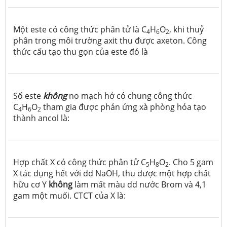
Một este có công thức phân tử là C
H
O
, khi thuỷ
4
6
2
phân trong môi trường axit thu được axeton. Công
thức cấu tạo thu gọn của este đó là
Số este
không
no mạch hở có chung công thức
C
H
O
tham gia được phản ứng xà phòng hóa tạo
4
6
2
thành ancol là:
Hợp chất X có công thức phân tử C
H
O
. Cho 5 gam
5
8
2
X tác dụng hết với dd NaOH, thu được một hợp chất
hữu cơ Y
không
làm mất màu dd nước Brom và 4,1
gam một muối. CTCT của X là: