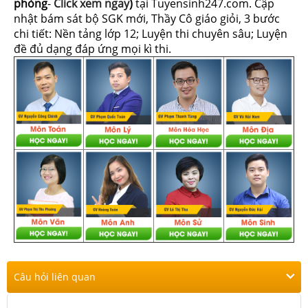
phòng
-
Click xem ngay
)
tại Tuyensinh247.com.
Cập
nhật bám sát bộ SGK mới, Thầy Cô giáo giỏi, 3 bước
chi tiết: Nền tảng lớp 12; Luyện thi chuyên sâu; Luyện
đề đủ dạng đáp ứng mọi kì thi.
Câu hỏi liên quan