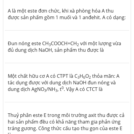
A là một este đơn chức, khi xà phòng hóa A thu
được sản phẩm gồm 1 muối và 1 anđehit. A có dạng:
Đun nóng este CH
COOCH=CH
với một lượng vừa
3
2
đủ dung dịch NaOH, sản phẩm thu được là
Một chất hữu cơ A có CTPT là C
H
O
thỏa mãn: A
3
6
2
tác dụng được với dung dịch NaOH đun nóng và
0
dung dịch AgNO
/NH
, t
.
Vậy A có CTCT là
3
3
Thuỷ phân este E trong môi trường axit thu được cả
hai sản phẩm đều có khả năng tham gia phản ứng
tráng gương. Công thức cấu tạo thu gọn của este E