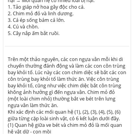
hại → Mối quan hệ có nhiều loài bị hại.
1. Tảo giáp nở hoa gây độc cho cá.
2. Chim mỏ đỏ và linh dương.
3. Cá ép sống bám cá lớn.
4. Cú và chồn.
5. Cây nắp ấm bắt ruồi.
Trên một thảo nguyên, các con ngựa vằn mỗi khi di
chuyển thường đánh động và làm các con côn trùng
bay khỏi tổ. Lúc này các con chim diệc sẽ bắt các con
côn trùng bay khỏi tổ làm thức ăn. Việc côn trùng
bay khỏi tổ, cũng như việc chim diệc bắt côn trùng
không ảnh hưởng gì đến ngựa vằn. Chim mỏ đỏ
(một loài chim nhỏ) thường bắt ve bét trên lưng
ngựa vằn làm thức ăn.
Khi xác định các mối quan hệ (1), (2), (3), (4), (5), (6)
giữa từng cặp loài sinh vật, có 6 kết luận dưới đây.
(1) Quan hệ giữa ve bét và chim mỏ đỏ là mối quan
hệ vật dữ - con mồi