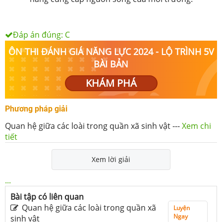
Đáp án đúng:
C
ÔN THI ĐÁNH GIÁ NĂNG LỰC 2024 - LỘ TRÌNH 5V
BÀI BẢN
KHÁM PHÁ
Phương pháp giải
Quan hệ giữa các loài trong quần xã sinh vật
---
Xem chi
tiết
Xem lời giải
...
Bài tập có liên quan
Quan hệ giữa các loài trong quần xã
Luyện
Ngay
sinh vật