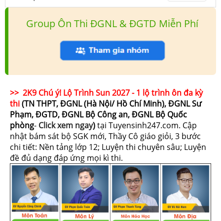
Group Ôn Thi ĐGNL & ĐGTD Miễn Phí
>> 2K9 Chú ý! Lộ Trình Sun 2027 - 1 lộ trình ôn đa kỳ
thi
(TN THPT, ĐGNL (Hà Nội/ Hồ Chí Minh), ĐGNL Sư
Phạm, ĐGTD, ĐGNL Bộ Công an, ĐGNL Bộ Quốc
phòng
-
Click xem ngay
)
tại Tuyensinh247.com.
Cập
nhật bám sát bộ SGK mới, Thầy Cô giáo giỏi, 3 bước
chi tiết: Nền tảng lớp 12; Luyện thi chuyên sâu; Luyện
đề đủ dạng đáp ứng mọi kì thi.