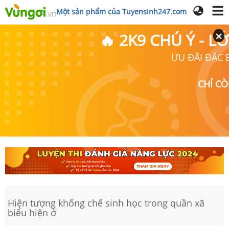
Một sản phẩm của Tuyensinh247.com
🔥 2K9 CHÚ Ý - 
ƯU ĐÃI ĐẶC B
CHỈ C
Hiện tượng khống chế sinh học trong quần xã
biểu hiện ở