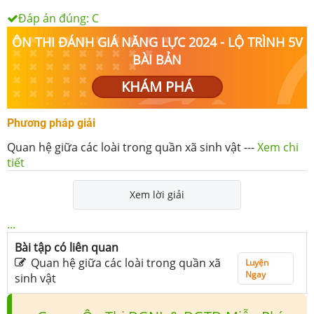
Đáp án đúng:
C
ÔN THI ĐÁNH GIÁ NĂNG LỰC 2024 - LỘ TRÌNH 5V
BÀI BẢN
KHÁM PHÁ
Phương pháp giải
Quan hệ giữa các loài trong quần xã sinh vật
---
Xem chi
tiết
Xem lời giải
...
Bài tập có liên quan
Quan hệ giữa các loài trong quần xã
Luyện
Ngay
sinh vật