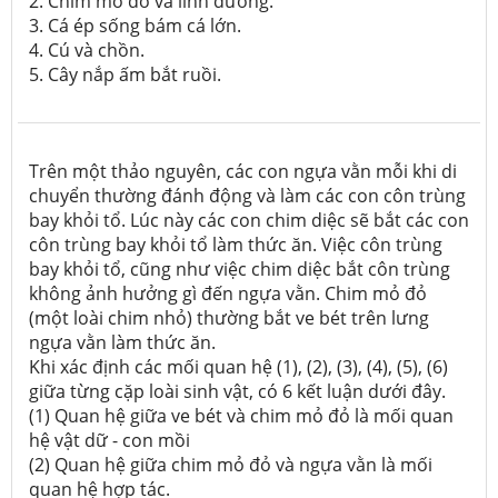
2. Chim mỏ đỏ và linh dương.
3. Cá ép sống bám cá lớn.
4. Cú và chồn.
5. Cây nắp ấm bắt ruồi.
Trên một thảo nguyên, các con ngựa vằn mỗi khi di
chuyển thường đánh động và làm các con côn trùng
bay khỏi tổ. Lúc này các con chim diệc sẽ bắt các con
côn trùng bay khỏi tổ làm thức ăn. Việc côn trùng
bay khỏi tổ, cũng như việc chim diệc bắt côn trùng
không ảnh hưởng gì đến ngựa vằn. Chim mỏ đỏ
(một loài chim nhỏ) thường bắt ve bét trên lưng
ngựa vằn làm thức ăn.
Khi xác định các mối quan hệ (1), (2), (3), (4), (5), (6)
giữa từng cặp loài sinh vật, có 6 kết luận dưới đây.
(1) Quan hệ giữa ve bét và chim mỏ đỏ là mối quan
hệ vật dữ - con mồi
(2) Quan hệ giữa chim mỏ đỏ và ngựa vằn là mối
quan hệ hợp tác.